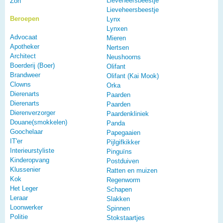
Lieveheersbeestje
Zon
Lieveheersbeestje
Beroepen
Lynx
Lynxen
Advocaat
Mieren
Apotheker
Nertsen
Architect
Neushoorns
Boerderij (Boer)
Olifant
Brandweer
Olifant (Kai Mook)
Clowns
Orka
Dierenarts
Paarden
Dierenarts
Paarden
Dierenverzorger
Paardenkliniek
Douane(smokkelen)
Panda
Goochelaar
Papegaaien
IT'er
Pijlgifkikker
Interieurstyliste
Pinguïns
Kinderopvang
Postduiven
Klussenier
Ratten en muizen
Kok
Regenworm
Het Leger
Schapen
Leraar
Slakken
Loonwerker
Spinnen
Politie
Stokstaartjes