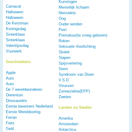
Kunstogen
Carnaval
Menselijk lichaam
Halloween
Nierziekte
Halloween
Oog
De Kerstman
Ouder worden
Koningsdag
Pest
Sinterklaas
Prematuur(te vroeg geboren)
Sinterklaas
Roken
Valentijnsdag
Seksuele Voorlichting
Vuurwerk
Skelet
Slapen
Geschiedenis
Spijsvertering
Stem
Apple
Syndroom van Down
Auto
V.S.D
Auto
Virussen
De 7 wereldwonderen
Zonneziekte(EPP)
Dierentuin
Zweten
Dinosauriërs
Eerste bewoners Nederland
Landen en Steden
Eerste Wereldoorlog
Ferrari
Amerika
Fiets
Amsterdam
Geld
Antarctica