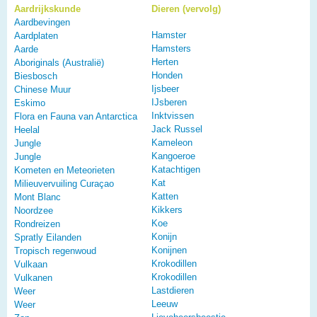
Aardrijkskunde
Dieren (vervolg)
Aardbevingen
Hamster
Aardplaten
Hamsters
Aarde
Herten
Aboriginals (Australië)
Honden
Biesbosch
Ijsbeer
Chinese Muur
IJsberen
Eskimo
Inktvissen
Flora en Fauna van Antarctica
Jack Russel
Heelal
Kameleon
Jungle
Kangoeroe
Jungle
Katachtigen
Kometen en Meteorieten
Kat
Milieuvervuiling Curaçao
Katten
Mont Blanc
Kikkers
Noordzee
Koe
Rondreizen
Konijn
Spratly Eilanden
Konijnen
Tropisch regenwoud
Krokodillen
Vulkaan
Krokodillen
Vulkanen
Lastdieren
Weer
Leeuw
Weer