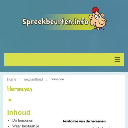
Home
home
gezondheid
hersenen
Onderwerp vinden
Hersenen
Spreekbeurt houden
Inhoud
Alle Spreekbeurten
De hersenen
Blogs
Waar bestaan je