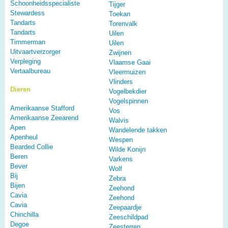
Schoonheidsspecialiste
Tijger
Stewardess
Toekan
Tandarts
Torenvalk
Tandarts
Uilen
Timmerman
Uilen
Uitvaartverzorger
Zwijnen
Verpleging
Vlaamse Gaai
Vertaalbureau
Vleermuizen
Vlinders
Dieren
Vogelbekdier
Vogelspinnen
Amerikaanse Stafford
Vos
Amerikaanse Zeearend
Walvis
Apen
Wandelende takken
Apenheul
Wespen
Bearded Collie
Wilde Konijn
Beren
Varkens
Bever
Wolf
Bij
Zebra
Bijen
Zeehond
Cavia
Zeehond
Cavia
Zeepaardje
Chinchilla
Zeeschildpad
Degoe
Zeesterren