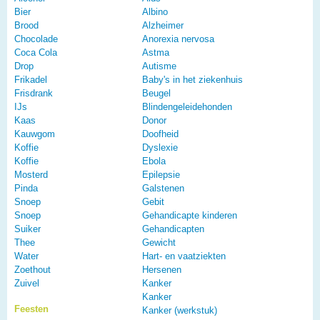
Bier
Albino
Brood
Alzheimer
Chocolade
Anorexia nervosa
Coca Cola
Astma
Drop
Autisme
Frikadel
Baby's in het ziekenhuis
Frisdrank
Beugel
IJs
Blindengeleidehonden
Kaas
Donor
Kauwgom
Doofheid
Koffie
Dyslexie
Koffie
Ebola
Mosterd
Epilepsie
Pinda
Galstenen
Snoep
Gebit
Snoep
Gehandicapte kinderen
Suiker
Gehandicapten
Thee
Gewicht
Water
Hart- en vaatziekten
Zoethout
Hersenen
Zuivel
Kanker
Kanker
Feesten
Kanker (werkstuk)