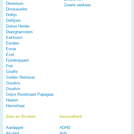
Dierentuin
Zwarte weduwe
Dinosauriërs
Dolfijn
Dolfijnen
Duitse Herder
Dwerghamsters
Eekhoorn
Eenden
Emoe
Ezel
Fjordenpaard
Fret
Giraffe
Golden Retriever
Goudvis
Goudvis
Grijze Roodstaart Papegaai
Haaien
Hamerhaai
Eten en Drinken
Gezondheid
Aardappel
ADHD
Alcohol
Aids