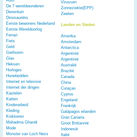
Auto
Virussen
De 7 wereldwonderen
Zonneziekte(EPP)
Dierentuin
Zweten
Dinosauriërs
Eerste bewoners Nederland
Landen en Steden
Eerste Wereldoorlog
Ferrari
Amerika
Fiets
Amsterdam
Geld
Antarctica
Giethoorn
Argentinië
Glas
Argentinië
Heksen
Australië
Horloges
Brazilië
Hunebedden
Canada
Internet en televisie
China
Internet der dingen
Curaçao
Kastelen
Cyprus
Katten
Engeland
Kinderarbeid
Frankrijk
Kleding
Galápagos eilanden
Knikkeren
Gran Canaria
Mahadma Ghandi
Groot Brittannië
Mode
Indonesië
Monster van Loch Ness
Italië