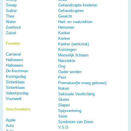
Snoep
Gehandicapte kinderen
Suiker
Gehandicapten
Thee
Gewicht
Water
Hart- en vaatziekten
Zoethout
Hersenen
Zuivel
Kanker
Kanker
Feesten
Kanker (werkstuk)
Kunstogen
Carnaval
Menselijk lichaam
Halloween
Nierziekte
Halloween
Oog
De Kerstman
Ouder worden
Koningsdag
Pest
Sinterklaas
Prematuur(te vroeg geboren)
Sinterklaas
Roken
Valentijnsdag
Seksuele Voorlichting
Vuurwerk
Skelet
Slapen
Geschiedenis
Spijsvertering
Stem
Apple
Syndroom van Down
Auto
V.S.D