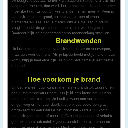
De bosgrond bestaat namelijk uit bladeren, takken enz. Als die
laag gaat smeulen, dan wordt het blussen van die laag een heel
moeilijke taak. En ook bij veenbranden is het moeilijk. Veen is
namelijk een soort grond, die bestaat uit een allemaal
plantenresten. Die laag is meters dik! Als die laag in brand
vliegt, – onder de grond dus – kan hij niet worden geblust.
Daardoor blijft zo’n veenbrand soms maandenlang smeulen.
Brandwonden
De brand is niet alleen gevaarlijk voor natuur en voorwerpen,
maar ook voor de mens. Als je bijvoorbeeld met je hand in vuur
komt, krijg je heel erge pijn. Je huid vliegt namelijk een beetje
in brand.
Hoe voorkom je brand
Omdat je alleen vuur kunt maken als je brandstof, zuurstof en
een juiste temperatuur hebt, kun je bij een brand het vuur op
die manier ook blussen. Je haalt gewoon een van de drie
dingen weg en het vuur dooft. Als je bijvoorbeeld een glas
omgekeerd op een kaarsje zet, dooft het kaarsje. Er komt
namelijk geen zuurstof meer bij. Ook als je poeder of schuim
gebruikt kan er uiteindelijk geen zuurstof meer bij komen en
dooft het vuur. Als je het vuur blust met water, wordt de