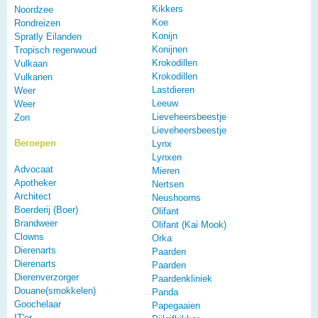
Kikkers
Noordzee
Koe
Rondreizen
Konijn
Spratly Eilanden
Konijnen
Tropisch regenwoud
Krokodillen
Vulkaan
Krokodillen
Vulkanen
Lastdieren
Weer
Leeuw
Weer
Lieveheersbeestje
Zon
Lieveheersbeestje
Beroepen
Lynx
Lynxen
Advocaat
Mieren
Apotheker
Nertsen
Architect
Neushoorns
Boerderij (Boer)
Olifant
Brandweer
Olifant (Kai Mook)
Clowns
Orka
Dierenarts
Paarden
Dierenarts
Paarden
Dierenverzorger
Paardenkliniek
Douane(smokkelen)
Panda
Goochelaar
Papegaaien
IT'er