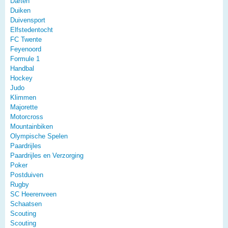
Darten
Duiken
Duivensport
Elfstedentocht
FC Twente
Feyenoord
Formule 1
Handbal
Hockey
Judo
Klimmen
Majorette
Motorcross
Mountainbiken
Olympische Spelen
Paardrijles
Paardrijles en Verzorging
Poker
Postduiven
Rugby
SC Heerenveen
Schaatsen
Scouting
Scouting