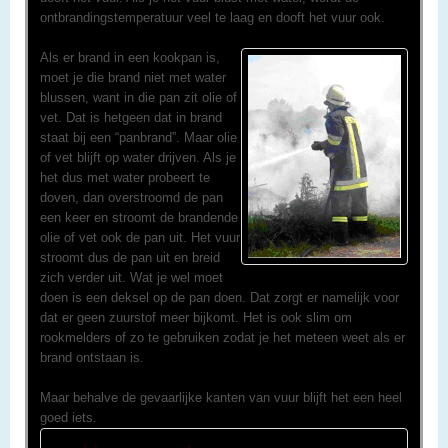
ontbrandingstemperatuur veel te laag en dooft het vuur ook.
Als er brand in een kookpan is,
moet je die brand niet met water
blussen, want in die pan zit olie of
vet. Dat is hetgeen dat in brand
staat bij een “panbrand”. Maar olie
of vet blijft op water drijven. Als je
het dus met water probeert te
doven, dan overstroomd de pan
een keer en stroomt de brandende
olie of vet ook de pan uit. Het vuur
stroomt dus de pan uit en breid
zich verder uit. Wat je wel moet
doen is een deksel op de pan doen. Dat zorgt er namelijk voor
dat er geen zuurstof meer bijkomt. Het is ook slim om
rookmelders of zo te gebruiken zodat je het meteen weet als er
brand ontstaan is.
Maar behalve de gevaarlijke kanten van vuur blijft het een heel
goed iets.