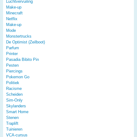
Luchtvervuiling
Make-up
Minecraft
Netflix
Make-up
Mode
Monstertrucks
De Optimist (Zeilboot)
Parfum
Printer
Pasadia Bibito Pin
Pesten
Piercings
Pokemon Go
Politiek
Racisme
Scheiden
Sim-Only
Skylanders
Smart Home
Stenen
Traplift
Tuinieren
VCA-cursus