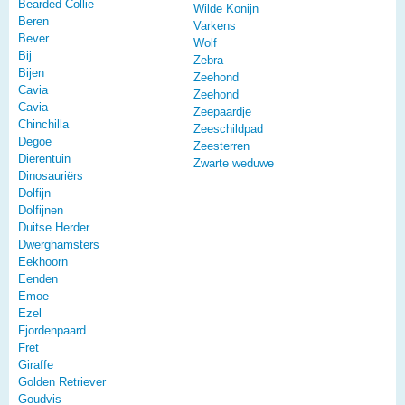
Bearded Collie
Wilde Konijn
Beren
Varkens
Bever
Wolf
Bij
Zebra
Bijen
Zeehond
Cavia
Zeehond
Cavia
Zeepaardje
Chinchilla
Zeeschildpad
Degoe
Zeesterren
Dierentuin
Zwarte weduwe
Dinosauriërs
Dolfijn
Dolfijnen
Duitse Herder
Dwerghamsters
Eekhoorn
Eenden
Emoe
Ezel
Fjordenpaard
Fret
Giraffe
Golden Retriever
Goudvis