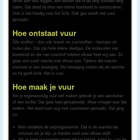
akker aan wou leggen, alle bomen die in de weg stonden weg
halen. Dat deed hij door een kleine bosbrand te veroorzaken.
Ook is het handig voor het licht. Ook gas wordt met vuur
gemaakt.
Hoe ontstaat vuur
Alle stoffen – dus ook brand- en zuurstoffen – bestaan uit
moleculen. Dat zijn hele kleine deeltjes. De moleculen van
brandstof en die van zuurstof trekken elkaar heel erg aan. Ze
gaan een soort reactie met elkaar aan. Tijdens die reactie
ontstaat er een beweging. Die beweging voelen wij als warmte
en hij geeft licht. Het is vuur.
Hoe maak je vuur
Als je tegenwoordig vuur wilt maken gebruik je een aansteker
of een lucifer. Dat gaat heel gemakkelijk. Maar vroeger was dat
anders. Het werd toen nog met vuurstenen gemaakt. Dat ging
zo:
Men ontdekte de wrijvingswarmte. Dat is de warmte die
ontstaat als je bijv. je handen snel over elkaar wrijft.
Als je twee vuurstenen tegen elkaar ketste, komt er – op de