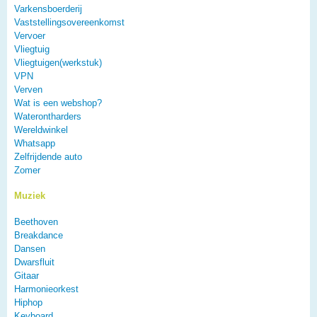
Varkensboerderij
Vaststellingsovereenkomst
Vervoer
Vliegtuig
Vliegtuigen(werkstuk)
VPN
Verven
Wat is een webshop?
Waterontharders
Wereldwinkel
Whatsapp
Zelfrijdende auto
Zomer
Muziek
Beethoven
Breakdance
Dansen
Dwarsfluit
Gitaar
Harmonieorkest
Hiphop
Keyboard