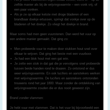
zelfde manier als bij de wrijvingswarmte – een vonk vrij, of
een paar vonken.
Als je ze op elkaar ketste met droge bladeren of een
brandbaar doekje ertussen, springt dat vonkje over op de
bladeren of het doekje. Zo vliegt het doekje in brand.
Maar soms had men geen vuurstenen. Dan werd het vuur op
een andere manier gemaakt. Dat ging zo:
Men probeerde vuur te maken door stukken hout snel over
elkaar te wrijven. Dat ging het beste met een vuurboor.
Je had een blok hout met een gat erin.
Je zette een stok in dat gat die je vervolgens snel probeerde
tussen beide handen rond te draaien. Zo ontstond er dus
weer wrijvingswarmte. En ook lucifers en aanstekers werken
met wrijvingswarmte. De lucifers en aanstekers ontstonden
trouwens rond het jaar 1800. Maar zonder de ontdekking van
wrijvingswarmte zouden die er dus nooit geweest zijn.
Brand zonder vlammen:
Je hebt vuur met vlammen. Dat is het vuur bij bijvoorbeeld een