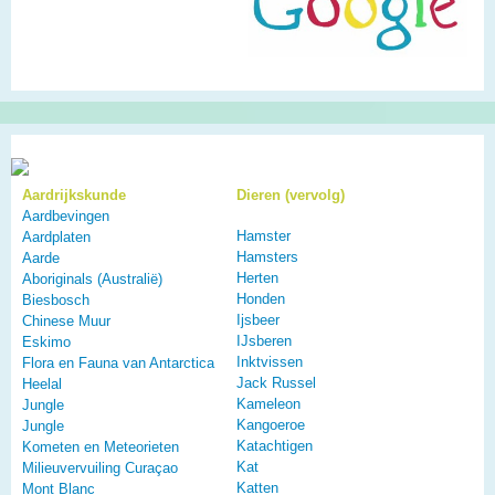
Aardrijkskunde
Dieren (vervolg)
Aardbevingen
Hamster
Aardplaten
Hamsters
Aarde
Herten
Aboriginals (Australië)
Honden
Biesbosch
Ijsbeer
Chinese Muur
IJsberen
Eskimo
Inktvissen
Flora en Fauna van Antarctica
Jack Russel
Heelal
Kameleon
Jungle
Kangoeroe
Jungle
Katachtigen
Kometen en Meteorieten
Kat
Milieuvervuiling Curaçao
Katten
Mont Blanc