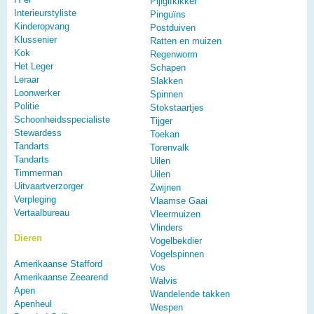
Pijlgifkikker
Interieurstyliste
Pinguïns
Kinderopvang
Postduiven
Klussenier
Ratten en muizen
Kok
Regenworm
Het Leger
Schapen
Leraar
Slakken
Loonwerker
Spinnen
Politie
Stokstaartjes
Schoonheidsspecialiste
Tijger
Stewardess
Toekan
Tandarts
Torenvalk
Tandarts
Uilen
Timmerman
Uilen
Uitvaartverzorger
Zwijnen
Verpleging
Vlaamse Gaai
Vertaalbureau
Vleermuizen
Vlinders
Dieren
Vogelbekdier
Vogelspinnen
Amerikaanse Stafford
Vos
Amerikaanse Zeearend
Walvis
Apen
Wandelende takken
Apenheul
Wespen