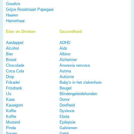
Goudvis
Grijze Roodstaart Papegaai
Haaien
Hamerhaai
Eten en Drinken
Gezondheid
Aardappel
ADHD
Alcohol
Aids
Bier
Albino
Brood
Alzheimer
Chocolade
Anorexia nervosa
Coca Cola
Astma
Drop
Autisme
Frikadel
Baby's in het ziekenhuis
Frisdrank
Beugel
IJs
Blindengeleidehonden
Kaas
Donor
Kauwgom
Doofheid
Koffie
Dyslexie
Koffie
Ebola
Mosterd
Epilepsie
Pinda
Galstenen
Snoep
Gebit