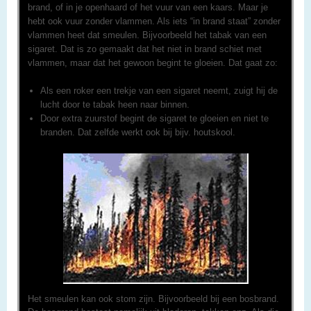
brand, of in je openhaard of het vuur van een kaars. Maar je
hebt ook vuur zonder vlammen. Als iets “in brand staat” zonder
vlammen heet dat smeulen. Bijvoorbeeld het tabak van een
sigaret. Dat is zo gemaakt dat het niet in brand schiet met
vlammen, maar dat het gewoon begint te gloeien. Dat gaat zo:
Als een roker een trekje van een sigaret neemt, zuigt hij de
lucht door te tabak heen naar binnen.
Door extra zuurstof begint de sigaret te gloeien en niet te
branden. Dat zelfde werkt ook bij bijv. houtskool.
Het smeulen kan ook stom zijn. Bijvoorbeeld bij een bosbrand.