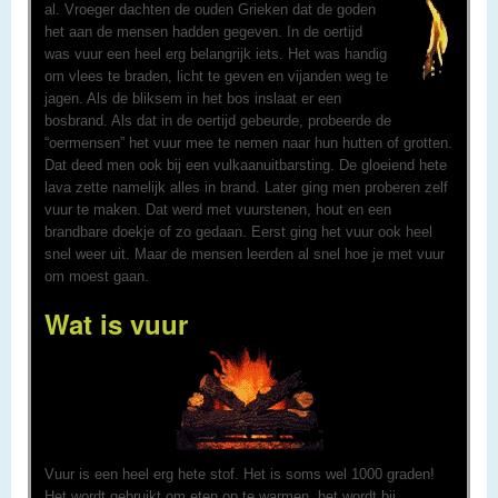
al. Vroeger dachten de ouden Grieken dat de goden
het aan de mensen hadden gegeven. In de oertijd
was vuur een heel erg belangrijk iets. Het was handig
om vlees te braden, licht te geven en vijanden weg te
jagen. Als de bliksem in het bos inslaat er een
bosbrand. Als dat in de oertijd gebeurde, probeerde de
“oermensen” het vuur mee te nemen naar hun hutten of grotten.
Dat deed men ook bij een vulkaanuitbarsting. De gloeiend hete
lava zette namelijk alles in brand. Later ging men proberen zelf
vuur te maken. Dat werd met vuurstenen, hout en een
brandbare doekje of zo gedaan. Eerst ging het vuur ook heel
snel weer uit. Maar de mensen leerden al snel hoe je met vuur
om moest gaan.
Wat is vuur
Vuur is een heel erg hete stof. Het is soms wel 1000 graden!
Het wordt gebruikt om eten op te warmen, het wordt bij