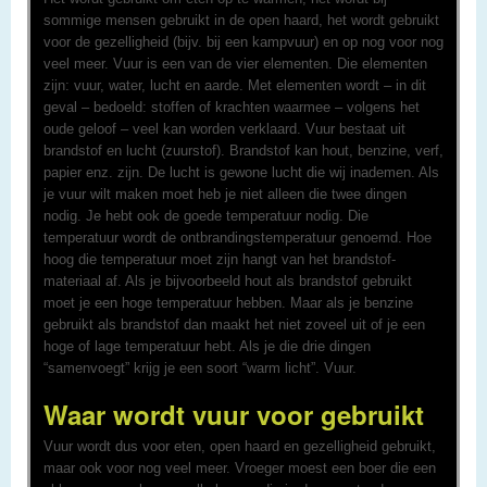
sommige mensen gebruikt in de open haard, het wordt gebruikt
voor de gezelligheid (bijv. bij een kampvuur) en op nog voor nog
veel meer. Vuur is een van de vier elementen. Die elementen
zijn: vuur, water, lucht en aarde. Met elementen wordt – in dit
geval – bedoeld: stoffen of krachten waarmee – volgens het
oude geloof – veel kan worden verklaard. Vuur bestaat uit
brandstof en lucht (zuurstof). Brandstof kan hout, benzine, verf,
papier enz. zijn. De lucht is gewone lucht die wij inademen. Als
je vuur wilt maken moet heb je niet alleen die twee dingen
nodig. Je hebt ook de goede temperatuur nodig. Die
temperatuur wordt de ontbrandingstemperatuur genoemd. Hoe
hoog die temperatuur moet zijn hangt van het brandstof-
materiaal af. Als je bijvoorbeeld hout als brandstof gebruikt
moet je een hoge temperatuur hebben. Maar als je benzine
gebruikt als brandstof dan maakt het niet zoveel uit of je een
hoge of lage temperatuur hebt. Als je die drie dingen
“samenvoegt” krijg je een soort “warm licht”. Vuur.
Waar wordt vuur voor gebruikt
Vuur wordt dus voor eten, open haard en gezelligheid gebruikt,
maar ook voor nog veel meer. Vroeger moest een boer die een