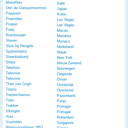
Motorfiets
Italië
Otzi de Gletsjermummie
Japan
Paspoort
Kreta
Piramides
Las Vegas
Piraten
Las Vegas
Poep
Macau
Ruimtevaart
Marokko
Slaven
Monaco
Sluis bij Hengelo
Nederland
Spyker(auto)
Nepal
Steenbakkerij
New York
Strips
Nieuw Zeeland
Telefoon
Noorwegen
Televisie
Oeganda
Televisie
Oman
Theo van Gogh
Oostenrijk
Titanic
Overijssel
Toetanchamon
Paaseiland
Trein
Parijs
Trekker
Portugal
Vikingen
Portugal
Vuur
Rotterdam
Vuurtoren
Singapore
Watersnoodramp 1953