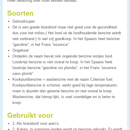
meer belasting over moet worden betaald.
Soorten
Gelood/super
Dit is een goede brandstof maar niet goed voor de gezondheid
dus voor het milieu.( Het lood uit de loodhoudende benzine wordt
niet verbrand.) Is wel vrij goedkoop. In het Spaans heet benzine
“gasoline”, in het Frans “essence”.
Ongelood
Ondanks de naam bevat ook ongelode benzine restjes lood.
Loodvrije benzine is niet overal te koop. In het Spaans heet
loodvrije benzine “gasoline sin plombo”, in het Frans “essence
sans plomb”.
Kookpuntbenzine = wasbenzine met de naam Coleman fuel.
Kookpuntbenzine is schoner, werkt goed bij lage temperaturen,
maar is duurder dan gewone benzine en niet overal te koop.
Wasbenzine, dat hierop lijkt, is veel voordeliger en is beter te
koop.
Gebruikt voor
1. Als brandstof voor auto’s.
2. Koken. In sommige landen wordt op benzine gekookt. Er wordt