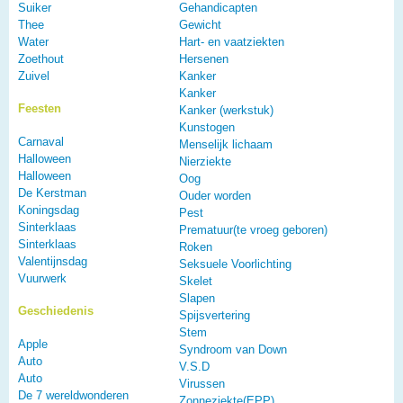
Suiker
Gehandicapten
Thee
Gewicht
Water
Hart- en vaatziekten
Zoethout
Hersenen
Zuivel
Kanker
Kanker
Feesten
Kanker (werkstuk)
Kunstogen
Carnaval
Menselijk lichaam
Halloween
Nierziekte
Halloween
Oog
De Kerstman
Ouder worden
Koningsdag
Pest
Sinterklaas
Prematuur(te vroeg geboren)
Sinterklaas
Roken
Valentijnsdag
Seksuele Voorlichting
Vuurwerk
Skelet
Slapen
Geschiedenis
Spijsvertering
Stem
Apple
Syndroom van Down
Auto
V.S.D
Auto
Virussen
De 7 wereldwonderen
Zonneziekte(EPP)