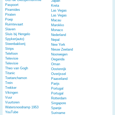
Japan
Paspoort
Kreta
Piramides
Las Vegas
Piraten
Las Vegas
Poep
Macau
Ruimtevaart
Marokko
Slaven
Monaco
Sluis bij Hengelo
Nederland
Spyker(auto)
Nepal
Steenbakkerij
New York
Strips
Nieuw Zeeland
Telefoon
Noorwegen
Televisie
Oeganda
Televisie
Oman
Theo van Gogh
Oostenrijk
Titanic
Overijssel
Toetanchamon
Paaseiland
Trein
Parijs
Trekker
Portugal
Vikingen
Portugal
Vuur
Rotterdam
Vuurtoren
Singapore
Watersnoodramp 1953
Spanje
YouTube
Suriname