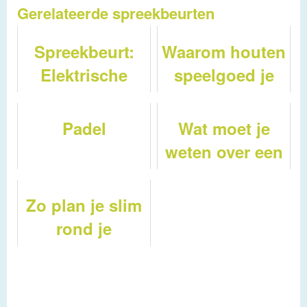
Gerelateerde spreekbeurten
Spreekbeurt:
Waarom houten
Elektrische
speelgoed je
auto's
kind helpt bij
rekenvaardigheid
Padel
Wat moet je
in 2026: van
weten over een
telraam tot
zakelijke
rekenblokken
autoverzekering
Zo plan je slim
rond je
examenrooster