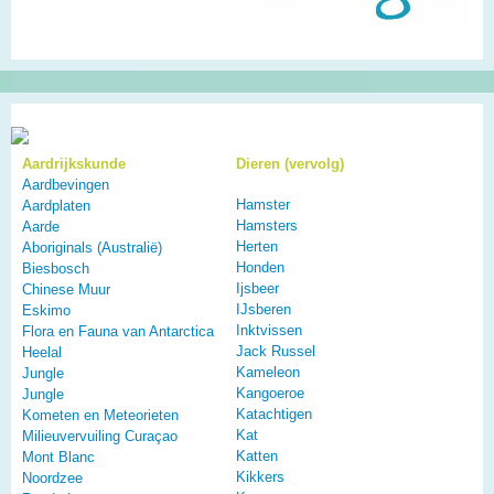
Aardrijkskunde
Dieren (vervolg)
Aardbevingen
Hamster
Aardplaten
Hamsters
Aarde
Herten
Aboriginals (Australië)
Honden
Biesbosch
Ijsbeer
Chinese Muur
IJsberen
Eskimo
Inktvissen
Flora en Fauna van Antarctica
Jack Russel
Heelal
Kameleon
Jungle
Kangoeroe
Jungle
Katachtigen
Kometen en Meteorieten
Kat
Milieuvervuiling Curaçao
Katten
Mont Blanc
Kikkers
Noordzee