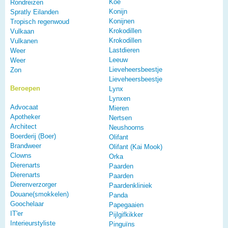
Koe
Rondreizen
Konijn
Spratly Eilanden
Konijnen
Tropisch regenwoud
Krokodillen
Vulkaan
Krokodillen
Vulkanen
Lastdieren
Weer
Leeuw
Weer
Lieveheersbeestje
Zon
Lieveheersbeestje
Beroepen
Lynx
Lynxen
Advocaat
Mieren
Apotheker
Nertsen
Architect
Neushoorns
Boerderij (Boer)
Olifant
Brandweer
Olifant (Kai Mook)
Clowns
Orka
Dierenarts
Paarden
Dierenarts
Paarden
Dierenverzorger
Paardenkliniek
Douane(smokkelen)
Panda
Goochelaar
Papegaaien
IT'er
Pijlgifkikker
Interieurstyliste
Pinguïns