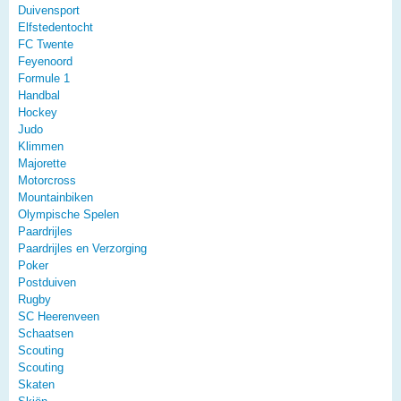
Duivensport
Elfstedentocht
FC Twente
Feyenoord
Formule 1
Handbal
Hockey
Judo
Klimmen
Majorette
Motorcross
Mountainbiken
Olympische Spelen
Paardrijles
Paardrijles en Verzorging
Poker
Postduiven
Rugby
SC Heerenveen
Schaatsen
Scouting
Scouting
Skaten