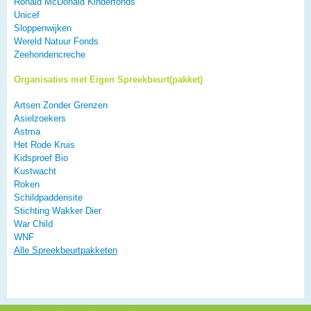
Ronald McDonald Kinderfonds
Unicef
Sloppenwijken
Wereld Natuur Fonds
Zeehondencreche
Organisaties met Eigen Spreekbeurt(pakket)
Artsen Zonder Grenzen
Asielzoekers
Astma
Het Rode Kruis
Kidsproef Bio
Kustwacht
Roken
Schildpaddensite
Stichting Wakker Dier
War Child
WNF
Alle Spreekbeurtpakketen