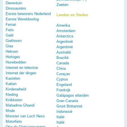
Dierentuin
Zweten
Dinosauriërs
Eerste bewoners Nederland
Landen en Steden
Eerste Wereldoorlog
Ferrari
Amerika
Fiets
Amsterdam
Geld
Antarctica
Giethoorn
Argentinië
Glas
Argentinië
Heksen
Australië
Horloges
Brazilië
Hunebedden
Canada
Internet en televisie
China
Internet der dingen
Curaçao
Kastelen
Cyprus
Katten
Engeland
Kinderarbeid
Frankrijk
Kleding
Galápagos eilanden
Knikkeren
Gran Canaria
Mahadma Ghandi
Groot Brittannië
Mode
Indonesië
Monster van Loch Ness
Italië
Motorfiets
Italië
Otzi de Gletsjermummie