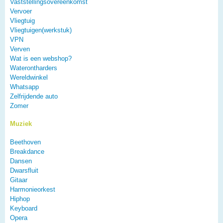
Vaststellingsovereenkomst
Vervoer
Vliegtuig
Vliegtuigen(werkstuk)
VPN
Verven
Wat is een webshop?
Waterontharders
Wereldwinkel
Whatsapp
Zelfrijdende auto
Zomer
Muziek
Beethoven
Breakdance
Dansen
Dwarsfluit
Gitaar
Harmonieorkest
Hiphop
Keyboard
Opera