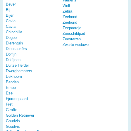
Varkens
Bever
Wolf
Bij
Zebra
Bijen
Zeehond
Cavia
Zeehond
Cavia
Zeepaardje
Chinchilla
Zeeschildpad
Degoe
Zeesterren
Dierentuin
Zwarte weduwe
Dinosauriërs
Dolfijn
Dolfijnen
Duitse Herder
Dwerghamsters
Eekhoorn
Eenden
Emoe
Ezel
Fjordenpaard
Fret
Giraffe
Golden Retriever
Goudvis
Goudvis