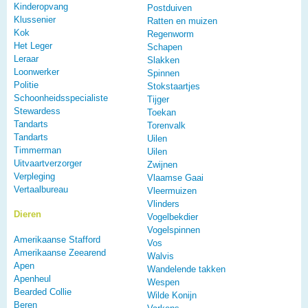
Kinderopvang
Postduiven
Klussenier
Ratten en muizen
Kok
Regenworm
Het Leger
Schapen
Leraar
Slakken
Loonwerker
Spinnen
Politie
Stokstaartjes
Schoonheidsspecialiste
Tijger
Stewardess
Toekan
Tandarts
Torenvalk
Tandarts
Uilen
Timmerman
Uilen
Uitvaartverzorger
Zwijnen
Verpleging
Vlaamse Gaai
Vertaalbureau
Vleermuizen
Vlinders
Dieren
Vogelbekdier
Vogelspinnen
Amerikaanse Stafford
Vos
Amerikaanse Zeearend
Walvis
Apen
Wandelende takken
Apenheul
Wespen
Bearded Collie
Wilde Konijn
Beren