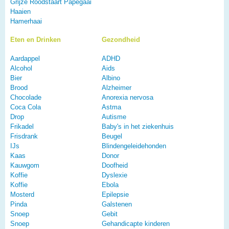
Grijze Roodstaart Papegaai
Haaien
Hamerhaai
Eten en Drinken
Gezondheid
Aardappel
ADHD
Alcohol
Aids
Bier
Albino
Brood
Alzheimer
Chocolade
Anorexia nervosa
Coca Cola
Astma
Drop
Autisme
Frikadel
Baby's in het ziekenhuis
Frisdrank
Beugel
IJs
Blindengeleidehonden
Kaas
Donor
Kauwgom
Doofheid
Koffie
Dyslexie
Koffie
Ebola
Mosterd
Epilepsie
Pinda
Galstenen
Snoep
Gebit
Snoep
Gehandicapte kinderen