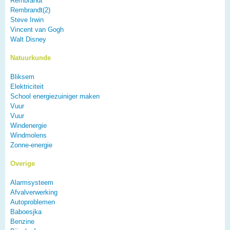
Rembrandt
Rembrandt(2)
Steve Irwin
Vincent van Gogh
Walt Disney
Natuurkunde
Bliksem
Elektriciteit
School energiezuiniger maken
Vuur
Vuur
Windenergie
Windmolens
Zonne-energie
Overige
Alarmsysteem
Afvalverwerking
Autoproblemen
Baboesjka
Benzine