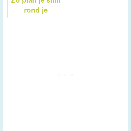
rond je
examenrooster