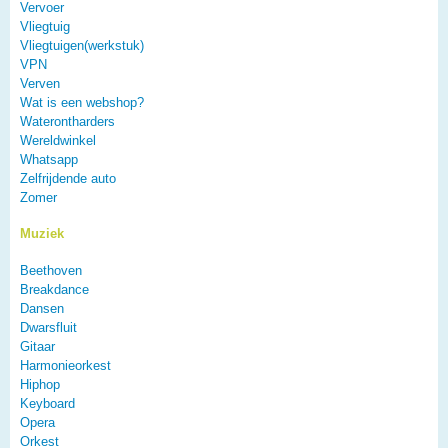
Vervoer
Vliegtuig
Vliegtuigen(werkstuk)
VPN
Verven
Wat is een webshop?
Waterontharders
Wereldwinkel
Whatsapp
Zelfrijdende auto
Zomer
Muziek
Beethoven
Breakdance
Dansen
Dwarsfluit
Gitaar
Harmonieorkest
Hiphop
Keyboard
Opera
Orkest