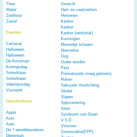
Thee
Gewicht
Water
Hart- en vaatziekten
Zoethout
Hersenen
Zuivel
Kanker
Kanker
Feesten
Kanker (werkstuk)
Kunstogen
Carnaval
Menselijk lichaam
Halloween
Nierziekte
Halloween
Oog
De Kerstman
Ouder worden
Koningsdag
Pest
Sinterklaas
Prematuur(te vroeg geboren)
Sinterklaas
Roken
Valentijnsdag
Seksuele Voorlichting
Vuurwerk
Skelet
Slapen
Geschiedenis
Spijsvertering
Stem
Apple
Syndroom van Down
Auto
V.S.D
Auto
Virussen
De 7 wereldwonderen
Zonneziekte(EPP)
Dierentuin