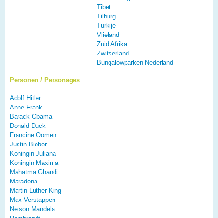
Tibet
Tilburg
Turkije
Vlieland
Zuid Afrika
Zwitserland
Bungalowparken Nederland
Personen / Personages
Adolf Hitler
Anne Frank
Barack Obama
Donald Duck
Francine Oomen
Justin Bieber
Koningin Juliana
Koningin Maxima
Mahatma Ghandi
Maradona
Martin Luther King
Max Verstappen
Nelson Mandela