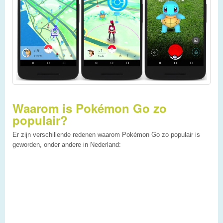
Waarom is Pokémon Go zo
populair?
Er zijn verschillende redenen waarom Pokémon Go zo populair is
geworden, onder andere in Nederland: