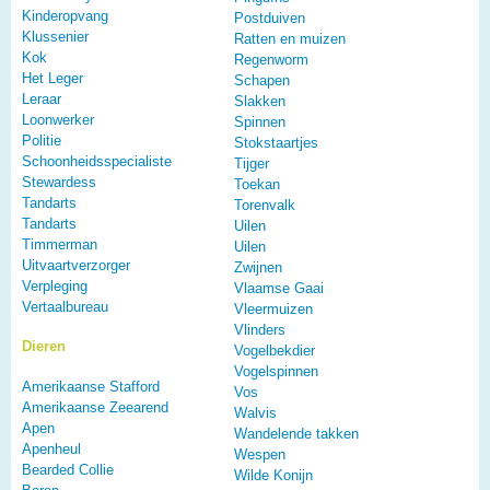
Kinderopvang
Postduiven
Klussenier
Ratten en muizen
Kok
Regenworm
Het Leger
Schapen
Leraar
Slakken
Loonwerker
Spinnen
Politie
Stokstaartjes
Schoonheidsspecialiste
Tijger
Stewardess
Toekan
Tandarts
Torenvalk
Tandarts
Uilen
Timmerman
Uilen
Uitvaartverzorger
Zwijnen
Verpleging
Vlaamse Gaai
Vertaalbureau
Vleermuizen
Vlinders
Dieren
Vogelbekdier
Vogelspinnen
Amerikaanse Stafford
Vos
Amerikaanse Zeearend
Walvis
Apen
Wandelende takken
Apenheul
Wespen
Bearded Collie
Wilde Konijn