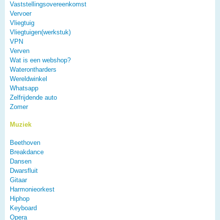
Vaststellingsovereenkomst
Vervoer
Vliegtuig
Vliegtuigen(werkstuk)
VPN
Verven
Wat is een webshop?
Waterontharders
Wereldwinkel
Whatsapp
Zelfrijdende auto
Zomer
Muziek
Beethoven
Breakdance
Dansen
Dwarsfluit
Gitaar
Harmonieorkest
Hiphop
Keyboard
Opera