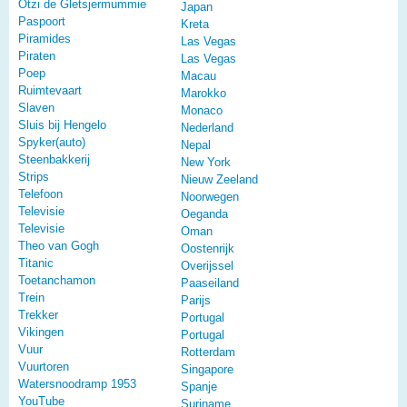
Otzi de Gletsjermummie
Japan
Paspoort
Kreta
Piramides
Las Vegas
Piraten
Las Vegas
Poep
Macau
Ruimtevaart
Marokko
Slaven
Monaco
Sluis bij Hengelo
Nederland
Spyker(auto)
Nepal
Steenbakkerij
New York
Strips
Nieuw Zeeland
Telefoon
Noorwegen
Televisie
Oeganda
Televisie
Oman
Theo van Gogh
Oostenrijk
Titanic
Overijssel
Toetanchamon
Paaseiland
Trein
Parijs
Trekker
Portugal
Vikingen
Portugal
Vuur
Rotterdam
Vuurtoren
Singapore
Watersnoodramp 1953
Spanje
YouTube
Suriname