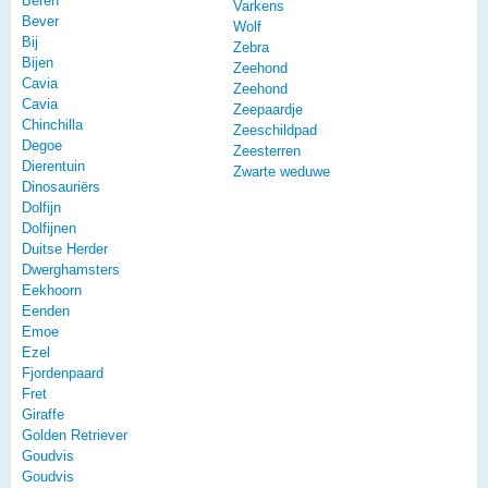
Beren
Varkens
Bever
Wolf
Bij
Zebra
Bijen
Zeehond
Cavia
Zeehond
Cavia
Zeepaardje
Chinchilla
Zeeschildpad
Degoe
Zeesterren
Dierentuin
Zwarte weduwe
Dinosauriërs
Dolfijn
Dolfijnen
Duitse Herder
Dwerghamsters
Eekhoorn
Eenden
Emoe
Ezel
Fjordenpaard
Fret
Giraffe
Golden Retriever
Goudvis
Goudvis