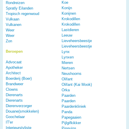
Koe
Rondreizen
Konijn
Spratly Eilanden
Konijnen
Tropisch regenwoud
Krokodillen
Vulkaan
Krokodillen
Vulkanen
Lastdieren
Weer
Leeuw
Weer
Lieveheersbeestje
Zon
Lieveheersbeestje
Beroepen
Lynx
Lynxen
Advocaat
Mieren
Apotheker
Nertsen
Architect
Neushoorns
Boerderij (Boer)
Olifant
Brandweer
Olifant (Kai Mook)
Clowns
Orka
Dierenarts
Paarden
Dierenarts
Paarden
Dierenverzorger
Paardenkliniek
Douane(smokkelen)
Panda
Goochelaar
Papegaaien
IT'er
Pijlgifkikker
Interieurstyliste
Pinguïns