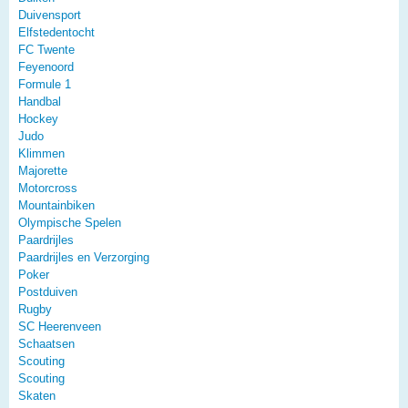
Duivensport
Elfstedentocht
FC Twente
Feyenoord
Formule 1
Handbal
Hockey
Judo
Klimmen
Majorette
Motorcross
Mountainbiken
Olympische Spelen
Paardrijles
Paardrijles en Verzorging
Poker
Postduiven
Rugby
SC Heerenveen
Schaatsen
Scouting
Scouting
Skaten