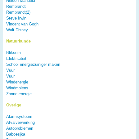
Nelson Mandela
Rembrandt
Rembrandt(2)
Steve Irwin
Vincent van Gogh
Walt Disney
Natuurkunde
Bliksem
Elektriciteit
School energiezuiniger maken
Vuur
Vuur
Windenergie
Windmolens
Zonne-energie
Overige
Alarmsysteem
Afvalverwerking
Autoproblemen
Baboesjka