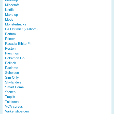
Make-up
Minecraft
Netflix
Make-up
Mode
Monstertrucks
De Optimist (Zeilboot)
Parfum
Printer
Pasadia Bibito Pin
Pesten
Piercings
Pokemon Go
Politiek
Racisme
Scheiden
Sim-Only
Skylanders
Smart Home
Stenen
Traplift
Tuinieren
VCA-cursus
Varkensboerderij