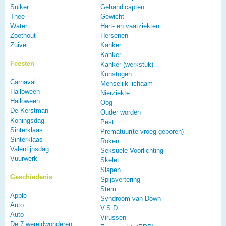
Suiker
Gehandicapten
Thee
Gewicht
Water
Hart- en vaatziekten
Zoethout
Hersenen
Zuivel
Kanker
Kanker
Feesten
Kanker (werkstuk)
Kunstogen
Carnaval
Menselijk lichaam
Halloween
Nierziekte
Halloween
Oog
De Kerstman
Ouder worden
Koningsdag
Pest
Sinterklaas
Prematuur(te vroeg geboren)
Sinterklaas
Roken
Valentijnsdag
Seksuele Voorlichting
Vuurwerk
Skelet
Slapen
Geschiedenis
Spijsvertering
Stem
Apple
Syndroom van Down
Auto
V.S.D
Auto
Virussen
De 7 wereldwonderen