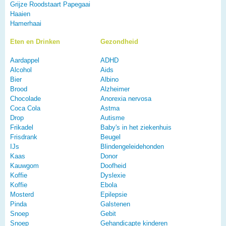
Grijze Roodstaart Papegaai
Haaien
Hamerhaai
Eten en Drinken
Gezondheid
Aardappel
ADHD
Alcohol
Aids
Bier
Albino
Brood
Alzheimer
Chocolade
Anorexia nervosa
Coca Cola
Astma
Drop
Autisme
Frikadel
Baby's in het ziekenhuis
Frisdrank
Beugel
IJs
Blindengeleidehonden
Kaas
Donor
Kauwgom
Doofheid
Koffie
Dyslexie
Koffie
Ebola
Mosterd
Epilepsie
Pinda
Galstenen
Snoep
Gebit
Snoep
Gehandicapte kinderen