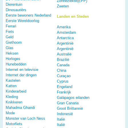
Zonneziekte(EPP)
Dierentuin
Zweten
Dinosauriërs
Eerste bewoners Nederland
Landen en Steden
Eerste Wereldoorlog
Ferrari
Amerika
Fiets
Amsterdam
Geld
Antarctica
Giethoorn
Argentinië
Glas
Argentinië
Heksen
Australië
Horloges
Brazilië
Hunebedden
Canada
Internet en televisie
China
Internet der dingen
Curaçao
Kastelen
Cyprus
Katten
Engeland
Kinderarbeid
Frankrijk
Kleding
Galápagos eilanden
Knikkeren
Gran Canaria
Mahadma Ghandi
Groot Brittannië
Mode
Indonesië
Monster van Loch Ness
Italië
Motorfiets
Italië