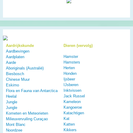
Aardrijkskunde
Dieren (vervolg)
Aardbevingen
Hamster
Aardplaten
Hamsters
Aarde
Herten
Aboriginals (Australië)
Honden
Biesbosch
Ijsbeer
Chinese Muur
IJsberen
Eskimo
Inktvissen
Flora en Fauna van Antarctica
Jack Russel
Heelal
Kameleon
Jungle
Kangoeroe
Jungle
Katachtigen
Kometen en Meteorieten
Kat
Milieuvervuiling Curaçao
Katten
Mont Blanc
Kikkers
Noordzee