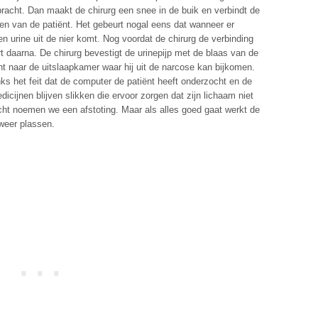
bracht. Dan maakt de chirurg een snee in de buik en verbindt de
en van de patiënt. Het gebeurt nogal eens dat wanneer er
n urine uit de nier komt. Nog voordat de chirurg de verbinding
 daarna. De chirurg bevestigt de urinepijp met de blaas van de
nt naar de uitslaapkamer waar hij uit de narcose kan bijkomen.
nks het feit dat de computer de patiënt heeft onderzocht en de
cijnen blijven slikken die ervoor zorgen dat zijn lichaam niet
cht noemen we een afstoting. Maar als alles goed gaat werkt de
weer plassen.