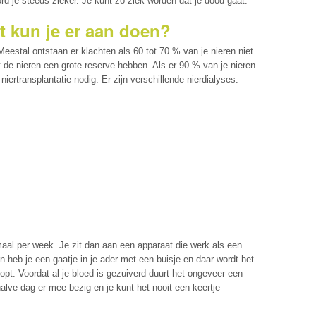
ord je steeds zieker. Je kunt zo ziek worden dat je dood gaat.
at kun je er aan doen?
 Meestal ontstaan er klachten als 60 tot 70 % van je nieren niet
 de nieren een grote reserve hebben. Als er 90 % van je nieren
niertransplantatie nodig. Er zijn verschillende nierdialyses:
maal per week. Je zit dan aan een apparaat die werk als een
n heb je een gaatje in je ader met een buisje en daar wordt het
pt. Voordat al je bloed is gezuiverd duurt het ongeveer een
alve dag er mee bezig en je kunt het nooit een keertje