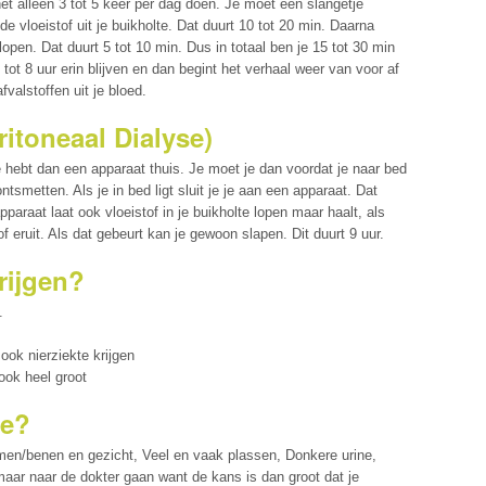
et alleen 3 tot 5 keer per dag doen. Je moet een slangetje
de vloeistof uit je buikholte. Dat duurt 10 tot 20 min. Daarna
 lopen. Dat duurt 5 tot 10 min. Dus in totaal ben je 15 tot 30 min
tot 8 uur erin blijven en dan begint het verhaal weer van voor af
afvalstoffen uit je bloed.
itoneaal Dialyse)
e hebt dan een apparaat thuis. Je moet je dan voordat je naar bed
smetten. Als je in bed ligt sluit je je aan een apparaat. Dat
raat laat ook vloeistof in je buikholte lopen maar haalt, als
stof eruit. Als dat gebeurt kan je gewoon slapen. Dit duurt 9 uur.
rijgen?
.
ook nierziekte krijgen
ook heel groot
te?
rmen/benen en gezicht, Veel en vaak plassen, Donkere urine,
aar naar de dokter gaan want de kans is dan groot dat je