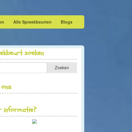
en
Alle Spreekbeurten
Blogs
eekbeurt zoeken
 ons
 informatie?