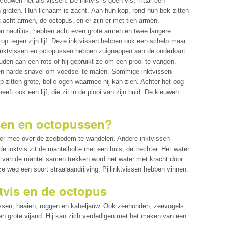
ieuwen net als vissen. De inktvis is geen vis, maar een
graten. Hun lichaam is zacht. Aan hun kop, rond hun bek zitten
 acht armen, de octopus, en er zijn er met tien armen.
en nautilus, hebben acht even grote armen en twee langere
 op tegen zijn lijf. Deze inktvissen hebben ook een schelp maar
el inktvissen en octopussen hebben zuignappen aan de onderkant
den aan een rots of hij gebruikt ze om een prooi te vangen.
en harde snavel om voedsel te malen. Sommige inktvissen
p zitten grote, bolle ogen waarmee hij kan zien. Achter het oog
eeft ook een lijf, die zit in de plooi van zijn huid. De kieuwen
en en octopussen?
 er mee over de zeebodem te wandelen. Andere inktvissen
 inktvis zit de mantelholte met een buis, de trechter. Het water
en van de mantel samen trekken word het water met kracht door
ze weg een soort straalaandrijving. Pijlinktvissen hebben vinnen.
tvis en de octopus
lvissen, haaien, roggen en kabeljauw. Ook zeehonden, zeevogels
en grote vijand. Hij kan zich verdedigen met het maken van een