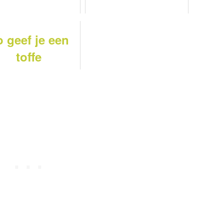
o geef je een
toffe
eekbeurt over
dieren