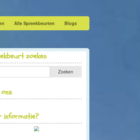
en
Alle Spreekbeurten
Blogs
eekbeurt zoeken
 ons
 informatie?