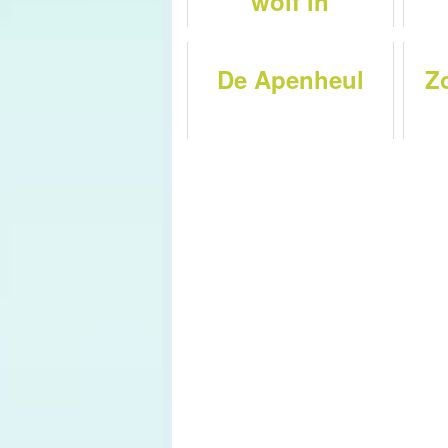
wolf in
Nederland
De Apenheul
Z
spr