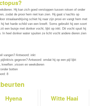
octopus?
eekdieren. Hij kan zich goed verstoppen tussen rotsen of onder
en, zodat de prooi hem niet kan zien. Hij gaat s’nachts op
 door straalaandrijving schiet hij naar zijn prooi en vangt hem met
hij het harde schild van een kreeft. Soms gebruikt hij een soort
 zit een buisje met donker vocht, lijkt op inkt. Dit vocht spuit hij
. In heel donker water spuiten ze licht vocht andere dieren zien
 wil vangen? Antwoord: inkt
jlinktvis gegeven? Antwoord: omdat hij op een pijl lijkt
 kreeften ,vissen en weekdieren
zonder botten
ord: 8
kbeurten
Hyena
Witte Haai