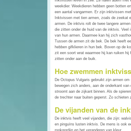
Inktvissen leven in zee. Ze halen adem met k
weekdier. Weekdieren hebben geen botten en 
een aantal vangarmen. Er zijn inktvissen met
Inktvissen met tien armen, zoals de zeekat 
armen. De inktvis rolt de twee langere armen
die zitten onder de huid van de inktvis. Ve
van hun armen. Daarmee kan hij zich vasthou
Tussen de armen zit de bek. De bek heeft e
hebben gifklieren in hun bek. Boven op de ko
zit een soort wrat waarmee hij kan ruiken hij h
zitten onder aan de buik.
Hoe zwemmen inktviss
De Octopus Vulgaris gebruikt zijn armen om
bewegen zich anders, aan de onderkant van de
stroomt aan de zijkant binnen. Als de spier
de trechter naar buiten geperst. Zo schieten 
De vijanden van de ink
De inktvis heeft veel vijanden, die zijn: wa
en pinguïns lusten inktvis. De mens is ook e
rookgordijn en het veranderen van kleur.