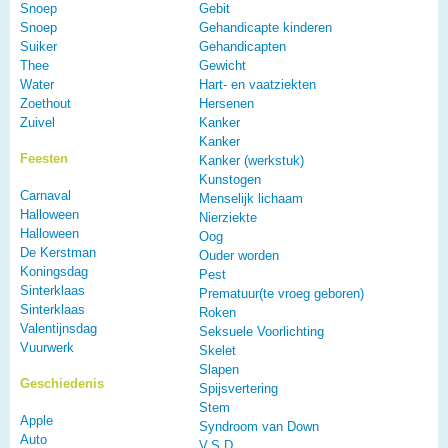
Snoep
Gebit
Snoep
Gehandicapte kinderen
Suiker
Gehandicapten
Thee
Gewicht
Water
Hart- en vaatziekten
Zoethout
Hersenen
Zuivel
Kanker
Kanker
Feesten
Kanker (werkstuk)
Kunstogen
Carnaval
Menselijk lichaam
Halloween
Nierziekte
Halloween
Oog
De Kerstman
Ouder worden
Koningsdag
Pest
Sinterklaas
Prematuur(te vroeg geboren)
Sinterklaas
Roken
Valentijnsdag
Seksuele Voorlichting
Vuurwerk
Skelet
Slapen
Geschiedenis
Spijsvertering
Stem
Apple
Syndroom van Down
Auto
V.S.D