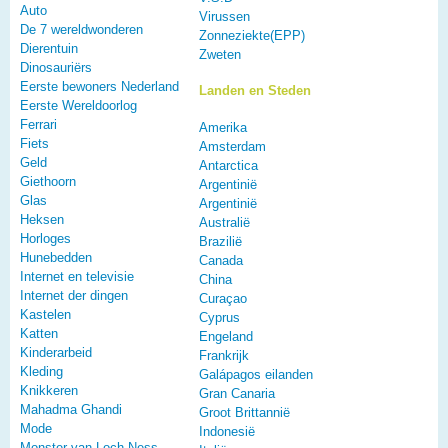
Auto
Virussen
De 7 wereldwonderen
Zonneziekte(EPP)
Dierentuin
Zweten
Dinosauriërs
Eerste bewoners Nederland
Landen en Steden
Eerste Wereldoorlog
Ferrari
Amerika
Fiets
Amsterdam
Geld
Antarctica
Giethoorn
Argentinië
Glas
Argentinië
Heksen
Australië
Horloges
Brazilië
Hunebedden
Canada
Internet en televisie
China
Internet der dingen
Curaçao
Kastelen
Cyprus
Katten
Engeland
Kinderarbeid
Frankrijk
Kleding
Galápagos eilanden
Knikkeren
Gran Canaria
Mahadma Ghandi
Groot Brittannië
Mode
Indonesië
Monster van Loch Ness