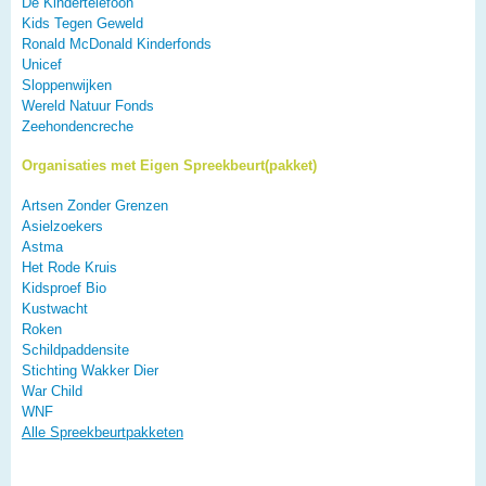
De Kindertelefoon
Kids Tegen Geweld
Ronald McDonald Kinderfonds
Unicef
Sloppenwijken
Wereld Natuur Fonds
Zeehondencreche
Organisaties met Eigen Spreekbeurt(pakket)
Artsen Zonder Grenzen
Asielzoekers
Astma
Het Rode Kruis
Kidsproef Bio
Kustwacht
Roken
Schildpaddensite
Stichting Wakker Dier
War Child
WNF
Alle Spreekbeurtpakketen