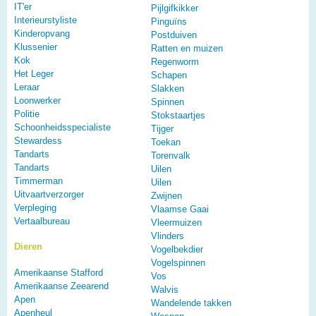
IT'er
Pijlgifkikker
Interieurstyliste
Pinguïns
Kinderopvang
Postduiven
Klussenier
Ratten en muizen
Kok
Regenworm
Het Leger
Schapen
Leraar
Slakken
Loonwerker
Spinnen
Politie
Stokstaartjes
Schoonheidsspecialiste
Tijger
Stewardess
Toekan
Tandarts
Torenvalk
Tandarts
Uilen
Timmerman
Uilen
Uitvaartverzorger
Zwijnen
Verpleging
Vlaamse Gaai
Vertaalbureau
Vleermuizen
Vlinders
Dieren
Vogelbekdier
Vogelspinnen
Amerikaanse Stafford
Vos
Amerikaanse Zeearend
Walvis
Apen
Wandelende takken
Apenheul