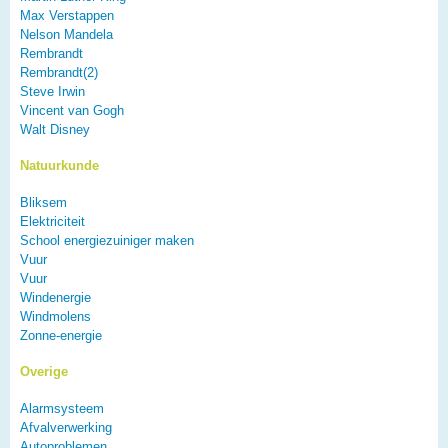
Max Verstappen
Nelson Mandela
Rembrandt
Rembrandt(2)
Steve Irwin
Vincent van Gogh
Walt Disney
Natuurkunde
Bliksem
Elektriciteit
School energiezuiniger maken
Vuur
Vuur
Windenergie
Windmolens
Zonne-energie
Overige
Alarmsysteem
Afvalverwerking
Autoproblemen