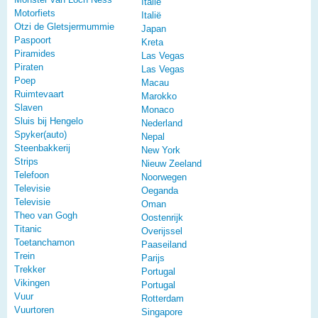
Italië
Motorfiets
Italië
Otzi de Gletsjermummie
Japan
Paspoort
Kreta
Piramides
Las Vegas
Piraten
Las Vegas
Poep
Macau
Ruimtevaart
Marokko
Slaven
Monaco
Sluis bij Hengelo
Nederland
Spyker(auto)
Nepal
Steenbakkerij
New York
Strips
Nieuw Zeeland
Telefoon
Noorwegen
Televisie
Oeganda
Televisie
Oman
Theo van Gogh
Oostenrijk
Titanic
Overijssel
Toetanchamon
Paaseiland
Trein
Parijs
Trekker
Portugal
Vikingen
Portugal
Vuur
Rotterdam
Vuurtoren
Singapore