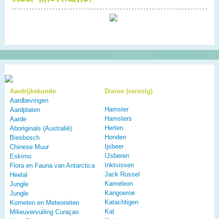
Aardrijkskunde
Dieren (vervolg)
Aardbevingen
Hamster
Aardplaten
Hamsters
Aarde
Herten
Aboriginals (Australië)
Honden
Biesbosch
Ijsbeer
Chinese Muur
IJsberen
Eskimo
Inktvissen
Flora en Fauna van Antarctica
Jack Russel
Heelal
Kameleon
Jungle
Kangoeroe
Jungle
Katachtigen
Kometen en Meteorieten
Kat
Milieuvervuiling Curaçao