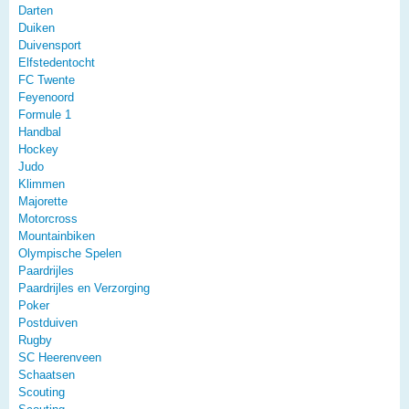
Darten
Duiken
Duivensport
Elfstedentocht
FC Twente
Feyenoord
Formule 1
Handbal
Hockey
Judo
Klimmen
Majorette
Motorcross
Mountainbiken
Olympische Spelen
Paardrijles
Paardrijles en Verzorging
Poker
Postduiven
Rugby
SC Heerenveen
Schaatsen
Scouting