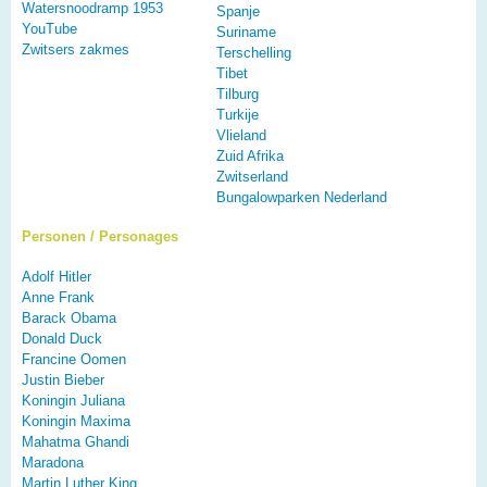
Watersnoodramp 1953
Spanje
YouTube
Suriname
Zwitsers zakmes
Terschelling
Tibet
Tilburg
Turkije
Vlieland
Zuid Afrika
Zwitserland
Bungalowparken Nederland
Personen / Personages
Adolf Hitler
Anne Frank
Barack Obama
Donald Duck
Francine Oomen
Justin Bieber
Koningin Juliana
Koningin Maxima
Mahatma Ghandi
Maradona
Martin Luther King