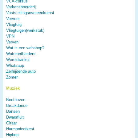
VCA-cursus
Varkensboerderij
Vaststellingsovereenkomst
Vervoer
Vliegtuig
Vliegtuigen(werkstuk)
VPN
Verven
Wat is een webshop?
Waterontharders
Wereldwinkel
Whatsapp
Zelfrijdende auto
Zomer
Muziek
Beethoven
Breakdance
Dansen
Dwarsfluit
Gitaar
Harmonieorkest
Hiphop