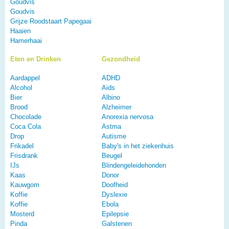
Goudvis
Goudvis
Grijze Roodstaart Papegaai
Haaien
Hamerhaai
Eten en Drinken
Gezondheid
Aardappel
ADHD
Alcohol
Aids
Bier
Albino
Brood
Alzheimer
Chocolade
Anorexia nervosa
Coca Cola
Astma
Drop
Autisme
Frikadel
Baby's in het ziekenhuis
Frisdrank
Beugel
IJs
Blindengeleidehonden
Kaas
Donor
Kauwgom
Doofheid
Koffie
Dyslexie
Koffie
Ebola
Mosterd
Epilepsie
Pinda
Galstenen