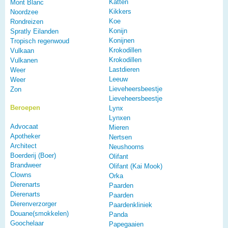
Katten
Mont Blanc
Kikkers
Noordzee
Koe
Rondreizen
Konijn
Spratly Eilanden
Konijnen
Tropisch regenwoud
Krokodillen
Vulkaan
Krokodillen
Vulkanen
Lastdieren
Weer
Leeuw
Weer
Lieveheersbeestje
Zon
Lieveheersbeestje
Beroepen
Lynx
Lynxen
Advocaat
Mieren
Apotheker
Nertsen
Architect
Neushoorns
Boerderij (Boer)
Olifant
Brandweer
Olifant (Kai Mook)
Clowns
Orka
Dierenarts
Paarden
Dierenarts
Paarden
Dierenverzorger
Paardenkliniek
Douane(smokkelen)
Panda
Goochelaar
Papegaaien