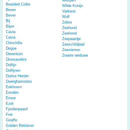
Wespen
Bearded Collie
Wilde Konijn
Beren
Varkens
Bever
Wolf
Bij
Zebra
Bijen
Zeehond
Cavia
Zeehond
Cavia
Zeepaardje
Chinchilla
Zeeschildpad
Degoe
Zeesterren
Dierentuin
Zwarte weduwe
Dinosauriërs
Dolfijn
Dolfijnen
Duitse Herder
Dwerghamsters
Eekhoorn
Eenden
Emoe
Ezel
Fjordenpaard
Fret
Giraffe
Golden Retriever