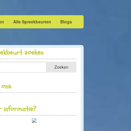
en
Alle Spreekbeurten
Blogs
eekbeurt zoeken
 ons
 informatie?