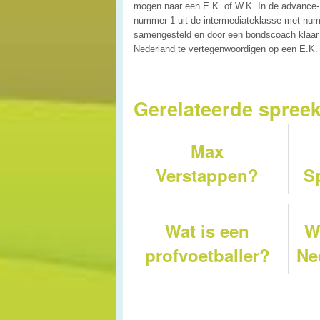
mogen naar een E.K. of W.K. In de advance
nummer 1 uit de intermediateklasse met num
samengesteld en door een bondscoach klaar 
Nederland te vertegenwoordigen op een E.K.
Gerelateerde spree
Max
Verstappen?
S
spr
Wat is een
W
profvoetballer?
Ne
i