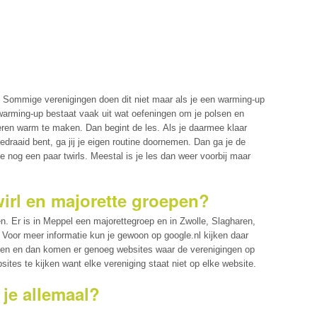
. Sommige verenigingen doen dit niet maar als je een warming-up
 warming-up bestaat vaak uit wat oefeningen om je polsen en
eren warm te maken. Dan begint de les. Als je daarmee klaar
edraaid bent, ga jij je eigen routine doornemen. Dan ga je de
 nog een paar twirls. Meestal is je les dan weer voorbij maar
twirl en majorette groepen?
pen. Er is in Meppel een majorettegroep en in Zwolle, Slagharen,
 Voor meer informatie kun je gewoon op google.nl kijken daar
ypen en dan komen er genoeg websites waar de verenigingen op
ites te kijken want elke vereniging staat niet op elke website.
je allemaal?