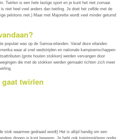
in. Twirlen is een hele lastige sport en je kunt het niet zomaar.
is niet heel veel anders dan twirling. Je doet het zelfde met de
ge pelotons niet.) Maar met Majorette wordt veel minder geturnd
 vandaan?
 die populair was op de Samoa-eilanden. Vanaf deze eilanden
 Amerika waar al snel wedstrijden en nationale kampioenschappen
sattributen (grote houten stokken) werden vervangen door
ewegingen die met de stokken werden gemaakt richten zich meer
irling.
 gaat twirlen
 de stok waarmee gedraaid wordt) Het is altijd handig om een
 andere dingen in kunt bewaren. Je hebt ook trainingskleren nodig