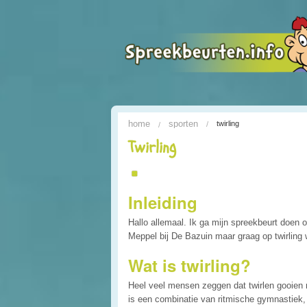
home
sporten
twirling
Twirling
Inleiding
Hallo allemaal. Ik ga mijn spreekbeurt doen ov
Meppel bij De Bazuin maar graag op twirling w
Wat is twirling?
Heel veel mensen zeggen dat twirlen gooien me
is een combinatie van ritmische gymnastiek, tu