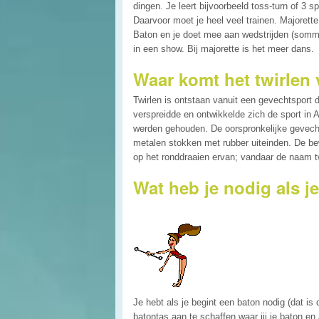
dingen. Je leert bijvoorbeeld toss-turn of 3 sp
Daarvoor moet je heel veel trainen. Majorette 
Baton en je doet mee aan wedstrijden (sommi
in een show. Bij majorette is het meer dans.
Waar komt het twirlen
Twirlen is ontstaan vanuit een gevechtsport
verspreidde en ontwikkelde zich de sport in
werden gehouden. De oorspronkelijke gevecht
metalen stokken met rubber uiteinden. De b
op het ronddraaien ervan; vandaar de naam tw
Wat heb je nodig als je
Je hebt als je begint een baton nodig (dat is
batontas aan te schaffen waar jij je baton en