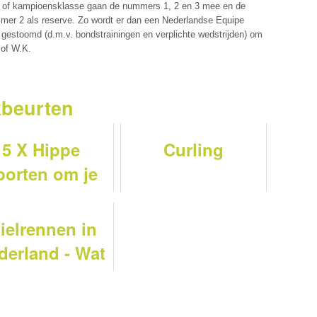
- of kampioensklasse gaan de nummers 1, 2 en 3 mee en de
mer 2 als reserve. Zo wordt er dan een Nederlandse Equipe
gestoomd (d.m.v. bondstrainingen en verplichte wedstrijden) om
 of W.K.
kbeurten
5 X Hippe
Curling
porten om je
eekbeurt over
te doen !
ielrennen in
derland - Wat
s de vuelta?