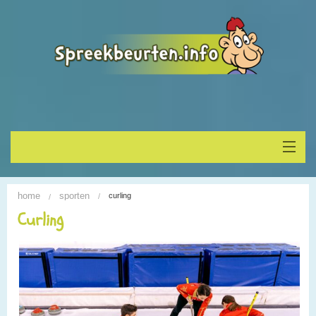
Home
home
sporten
curling
Onderwerp vinden
Curling
Spreekbeurt houden
Alle Spreekbeurten
Blogs