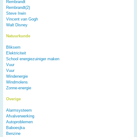
Rembrandt
Rembrandt(2)
Steve Irwin
Vincent van Gogh
Walt Disney
Natuurkunde
Bliksem
Elektriciteit
School energiezuiniger maken
Vuur
Vuur
Windenergie
Windmolens
Zonne-energie
Overige
Alarmsysteem
Afvalverwerking
Autoproblemen
Baboesjka
Benzine