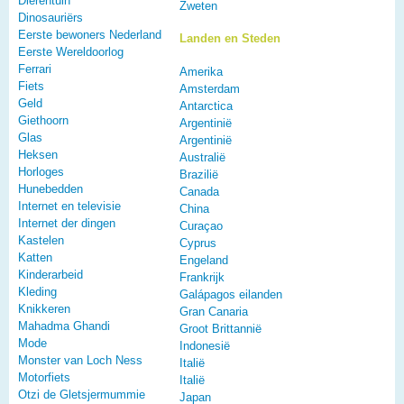
Dierentuin
Zweten
Dinosauriërs
Eerste bewoners Nederland
Landen en Steden
Eerste Wereldoorlog
Ferrari
Amerika
Fiets
Amsterdam
Geld
Antarctica
Giethoorn
Argentinië
Glas
Argentinië
Heksen
Australië
Horloges
Brazilië
Hunebedden
Canada
Internet en televisie
China
Internet der dingen
Curaçao
Kastelen
Cyprus
Katten
Engeland
Kinderarbeid
Frankrijk
Kleding
Galápagos eilanden
Knikkeren
Gran Canaria
Mahadma Ghandi
Groot Brittannië
Mode
Indonesië
Monster van Loch Ness
Italië
Motorfiets
Italië
Otzi de Gletsjermummie
Japan