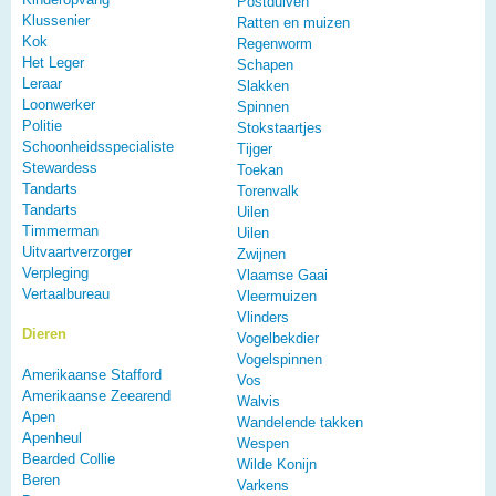
Postduiven
Klussenier
Ratten en muizen
Kok
Regenworm
Het Leger
Schapen
Leraar
Slakken
Loonwerker
Spinnen
Politie
Stokstaartjes
Schoonheidsspecialiste
Tijger
Stewardess
Toekan
Tandarts
Torenvalk
Tandarts
Uilen
Timmerman
Uilen
Uitvaartverzorger
Zwijnen
Verpleging
Vlaamse Gaai
Vertaalbureau
Vleermuizen
Vlinders
Dieren
Vogelbekdier
Vogelspinnen
Amerikaanse Stafford
Vos
Amerikaanse Zeearend
Walvis
Apen
Wandelende takken
Apenheul
Wespen
Bearded Collie
Wilde Konijn
Beren
Varkens