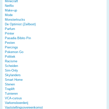
Minecraft
Netflix
Make-up
Mode
Monstertrucks
De Optimist (Zeilboot)
Parfum
Printer
Pasadia Bibito Pin
Pesten
Piercings
Pokemon Go
Politiek
Racisme
Scheiden
Sim-Only
Skylanders
Smart Home
Stenen
Traplift
Tuinieren
VCA-cursus
Varkensboerderij
Vaststellingsovereenkomst