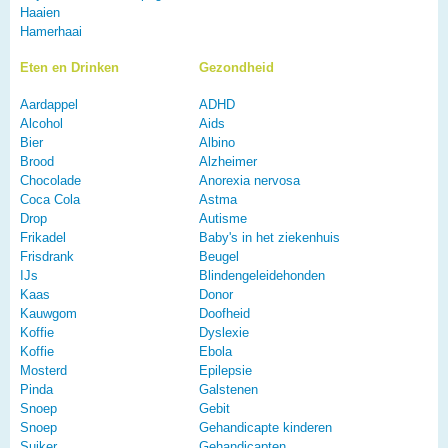
Haaien
Hamerhaai
Eten en Drinken
Gezondheid
Aardappel
ADHD
Alcohol
Aids
Bier
Albino
Brood
Alzheimer
Chocolade
Anorexia nervosa
Coca Cola
Astma
Drop
Autisme
Frikadel
Baby's in het ziekenhuis
Frisdrank
Beugel
IJs
Blindengeleidehonden
Kaas
Donor
Kauwgom
Doofheid
Koffie
Dyslexie
Koffie
Ebola
Mosterd
Epilepsie
Pinda
Galstenen
Snoep
Gebit
Snoep
Gehandicapte kinderen
Suiker
Gehandicapten