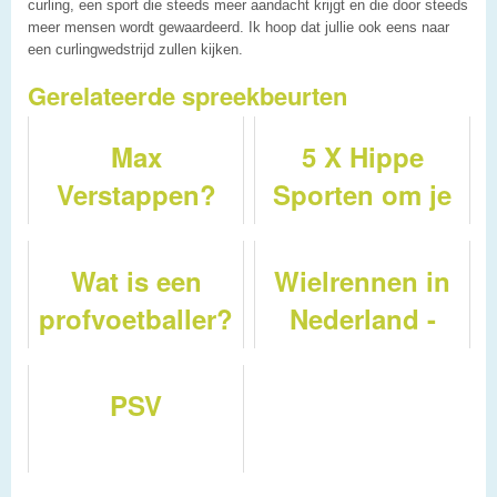
curling, een sport die steeds meer aandacht krijgt en die door steeds
meer mensen wordt gewaardeerd. Ik hoop dat jullie ook eens naar
een curlingwedstrijd zullen kijken.
Gerelateerde spreekbeurten
Max
5 X Hippe
Verstappen?
Sporten om je
spreekbeurt
over te doen !
Wat is een
Wielrennen in
profvoetballer?
Nederland -
Wat is de
vuelta?
PSV