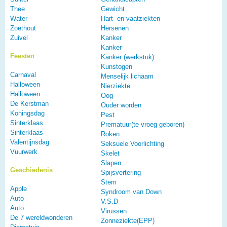
Thee
Gewicht
Water
Hart- en vaatziekten
Zoethout
Hersenen
Zuivel
Kanker
Kanker
Feesten
Kanker (werkstuk)
Kunstogen
Carnaval
Menselijk lichaam
Halloween
Nierziekte
Halloween
Oog
De Kerstman
Ouder worden
Koningsdag
Pest
Sinterklaas
Prematuur(te vroeg geboren)
Sinterklaas
Roken
Valentijnsdag
Seksuele Voorlichting
Vuurwerk
Skelet
Slapen
Geschiedenis
Spijsvertering
Stem
Apple
Syndroom van Down
Auto
V.S.D
Auto
Virussen
De 7 wereldwonderen
Zonneziekte(EPP)