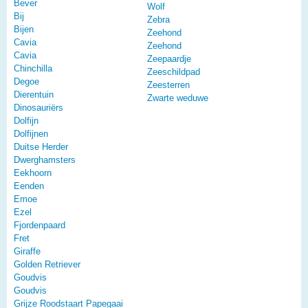
Bever
Wolf
Bij
Zebra
Bijen
Zeehond
Cavia
Zeehond
Cavia
Zeepaardje
Chinchilla
Zeeschildpad
Degoe
Zeesterren
Dierentuin
Zwarte weduwe
Dinosauriërs
Dolfijn
Dolfijnen
Duitse Herder
Dwerghamsters
Eekhoorn
Eenden
Emoe
Ezel
Fjordenpaard
Fret
Giraffe
Golden Retriever
Goudvis
Goudvis
Grijze Roodstaart Papegaai