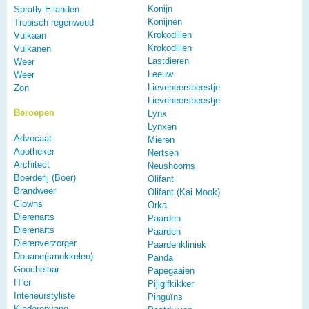
Konijn
Spratly Eilanden
Konijnen
Tropisch regenwoud
Krokodillen
Vulkaan
Krokodillen
Vulkanen
Lastdieren
Weer
Leeuw
Weer
Lieveheersbeestje
Zon
Lieveheersbeestje
Beroepen
Lynx
Lynxen
Advocaat
Mieren
Apotheker
Nertsen
Architect
Neushoorns
Boerderij (Boer)
Olifant
Brandweer
Olifant (Kai Mook)
Clowns
Orka
Dierenarts
Paarden
Dierenarts
Paarden
Dierenverzorger
Paardenkliniek
Douane(smokkelen)
Panda
Goochelaar
Papegaaien
IT'er
Pijlgifkikker
Interieurstyliste
Pinguïns
Kinderopvang