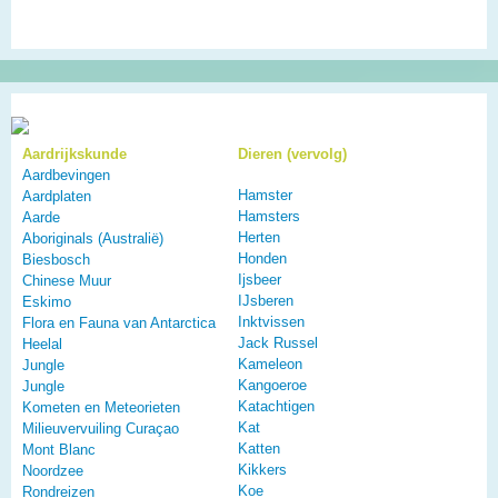
Aardrijkskunde
Dieren (vervolg)
Aardbevingen
Hamster
Aardplaten
Hamsters
Aarde
Herten
Aboriginals (Australië)
Honden
Biesbosch
Ijsbeer
Chinese Muur
IJsberen
Eskimo
Inktvissen
Flora en Fauna van Antarctica
Jack Russel
Heelal
Kameleon
Jungle
Kangoeroe
Jungle
Katachtigen
Kometen en Meteorieten
Kat
Milieuvervuiling Curaçao
Katten
Mont Blanc
Kikkers
Noordzee
Koe
Rondreizen