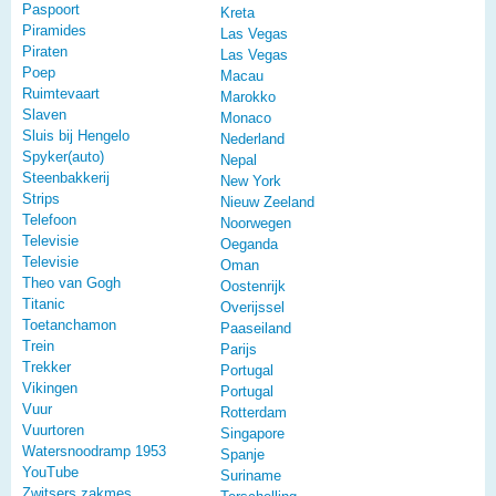
Paspoort
Kreta
Piramides
Las Vegas
Piraten
Las Vegas
Poep
Macau
Ruimtevaart
Marokko
Slaven
Monaco
Sluis bij Hengelo
Nederland
Spyker(auto)
Nepal
Steenbakkerij
New York
Strips
Nieuw Zeeland
Telefoon
Noorwegen
Televisie
Oeganda
Televisie
Oman
Theo van Gogh
Oostenrijk
Titanic
Overijssel
Toetanchamon
Paaseiland
Trein
Parijs
Trekker
Portugal
Vikingen
Portugal
Vuur
Rotterdam
Vuurtoren
Singapore
Watersnoodramp 1953
Spanje
YouTube
Suriname
Zwitsers zakmes