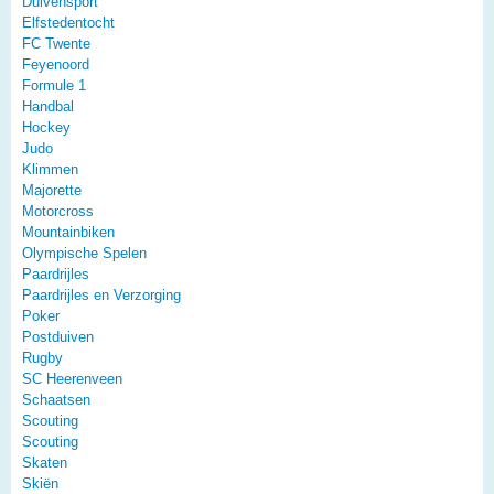
Duivensport
Elfstedentocht
FC Twente
Feyenoord
Formule 1
Handbal
Hockey
Judo
Klimmen
Majorette
Motorcross
Mountainbiken
Olympische Spelen
Paardrijles
Paardrijles en Verzorging
Poker
Postduiven
Rugby
SC Heerenveen
Schaatsen
Scouting
Scouting
Skaten
Skiën