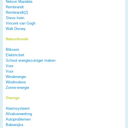
Nelson Mandela
Rembrandt
Rembrandt(2)
Steve Irwin
Vincent van Gogh
Walt Disney
Natuurkunde
Bliksem
Elektriciteit
School energiezuiniger maken
Vuur
Vuur
Windenergie
Windmolens
Zonne-energie
Overige
Alarmsysteem
Afvalverwerking
Autoproblemen
Baboesjka