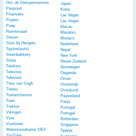
Otzi de Gletsjermummie
Japan
Paspoort
Kreta
Piramides
Las Vegas
Piraten
Las Vegas
Poep
Macau
Ruimtevaart
Marokko
Slaven
Monaco
Sluis bij Hengelo
Nederland
Spyker(auto)
Nepal
Steenbakkerij
New York
Strips
Nieuw Zeeland
Telefoon
Noorwegen
Televisie
Oeganda
Televisie
Oman
Theo van Gogh
Oostenrijk
Titanic
Overijssel
Toetanchamon
Paaseiland
Trein
Parijs
Trekker
Portugal
Vikingen
Portugal
Vuur
Rotterdam
Vuurtoren
Singapore
Watersnoodramp 1953
Spanje
YouTube