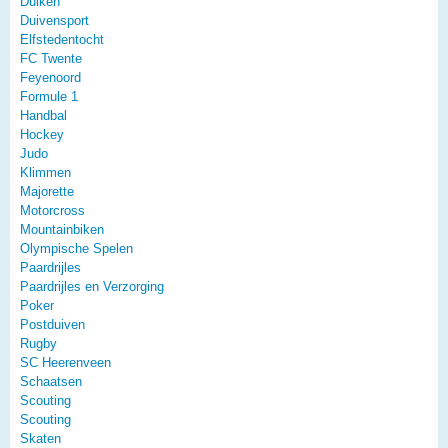
Duiken
Duivensport
Elfstedentocht
FC Twente
Feyenoord
Formule 1
Handbal
Hockey
Judo
Klimmen
Majorette
Motorcross
Mountainbiken
Olympische Spelen
Paardrijles
Paardrijles en Verzorging
Poker
Postduiven
Rugby
SC Heerenveen
Schaatsen
Scouting
Scouting
Skaten