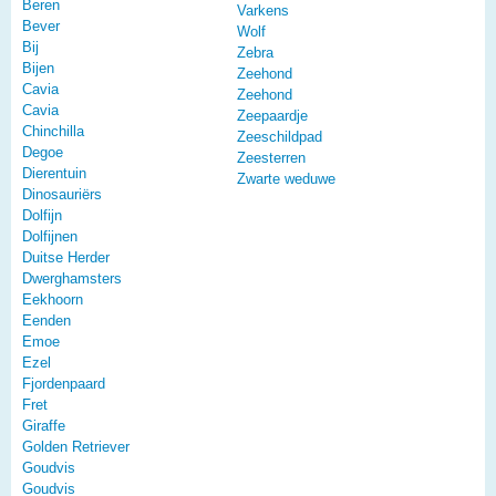
Beren
Varkens
Bever
Wolf
Bij
Zebra
Bijen
Zeehond
Cavia
Zeehond
Cavia
Zeepaardje
Chinchilla
Zeeschildpad
Degoe
Zeesterren
Dierentuin
Zwarte weduwe
Dinosauriërs
Dolfijn
Dolfijnen
Duitse Herder
Dwerghamsters
Eekhoorn
Eenden
Emoe
Ezel
Fjordenpaard
Fret
Giraffe
Golden Retriever
Goudvis
Goudvis