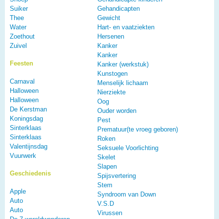
Suiker
Gehandicapten
Thee
Gewicht
Water
Hart- en vaatziekten
Zoethout
Hersenen
Zuivel
Kanker
Kanker
Feesten
Kanker (werkstuk)
Kunstogen
Carnaval
Menselijk lichaam
Halloween
Nierziekte
Halloween
Oog
De Kerstman
Ouder worden
Koningsdag
Pest
Sinterklaas
Prematuur(te vroeg geboren)
Sinterklaas
Roken
Valentijnsdag
Seksuele Voorlichting
Vuurwerk
Skelet
Slapen
Geschiedenis
Spijsvertering
Stem
Apple
Syndroom van Down
Auto
V.S.D
Auto
Virussen