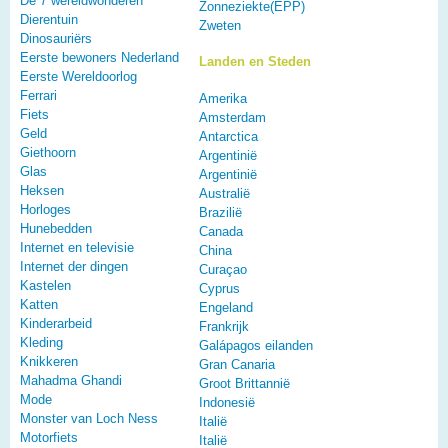
De 7 wereldwonderen
Zonneziekte(EPP)
Dierentuin
Zweten
Dinosauriërs
Eerste bewoners Nederland
Landen en Steden
Eerste Wereldoorlog
Ferrari
Amerika
Fiets
Amsterdam
Geld
Antarctica
Giethoorn
Argentinië
Glas
Argentinië
Heksen
Australië
Horloges
Brazilië
Hunebedden
Canada
Internet en televisie
China
Internet der dingen
Curaçao
Kastelen
Cyprus
Katten
Engeland
Kinderarbeid
Frankrijk
Kleding
Galápagos eilanden
Knikkeren
Gran Canaria
Mahadma Ghandi
Groot Brittannië
Mode
Indonesië
Monster van Loch Ness
Italië
Motorfiets
Italië