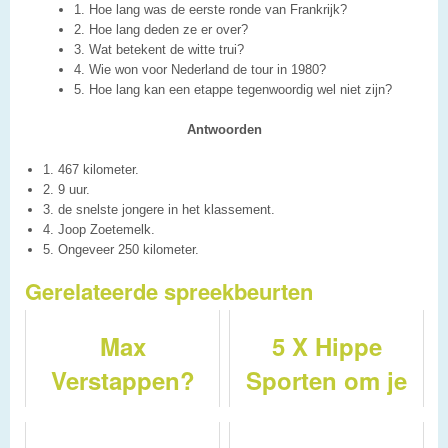
1. Hoe lang was de eerste ronde van Frankrijk?
2. Hoe lang deden ze er over?
3. Wat betekent de witte trui?
4. Wie won voor Nederland de tour in 1980?
5. Hoe lang kan een etappe tegenwoordig wel niet zijn?
Antwoorden
1. 467 kilometer.
2. 9 uur.
3. de snelste jongere in het klassement.
4. Joop Zoetemelk.
5. Ongeveer 250 kilometer.
Gerelateerde spreekbeurten
Max
5 X Hippe
Verstappen?
Sporten om je
spreekbeurt
over te doen !