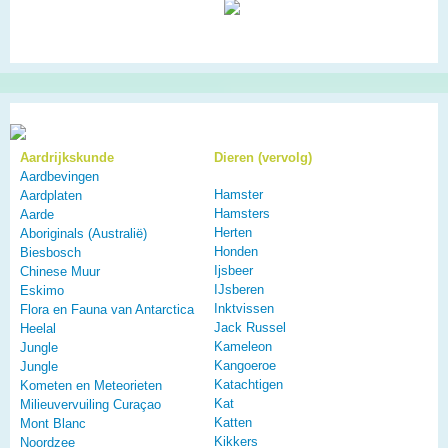
Aardrijkskunde
Dieren (vervolg)
Aardbevingen
Hamster
Aardplaten
Hamsters
Aarde
Herten
Aboriginals (Australië)
Honden
Biesbosch
Ijsbeer
Chinese Muur
IJsberen
Eskimo
Inktvissen
Flora en Fauna van Antarctica
Jack Russel
Heelal
Kameleon
Jungle
Kangoeroe
Jungle
Katachtigen
Kometen en Meteorieten
Kat
Milieuvervuiling Curaçao
Katten
Mont Blanc
Kikkers
Noordzee