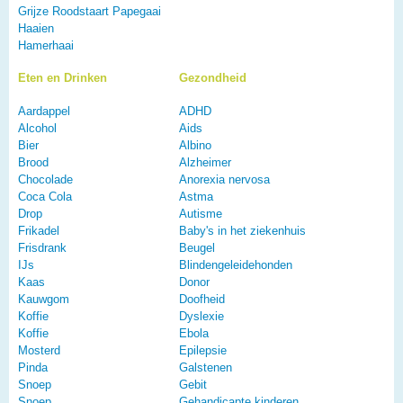
Grijze Roodstaart Papegaai
Haaien
Hamerhaai
Eten en Drinken
Gezondheid
Aardappel
ADHD
Alcohol
Aids
Bier
Albino
Brood
Alzheimer
Chocolade
Anorexia nervosa
Coca Cola
Astma
Drop
Autisme
Frikadel
Baby's in het ziekenhuis
Frisdrank
Beugel
IJs
Blindengeleidehonden
Kaas
Donor
Kauwgom
Doofheid
Koffie
Dyslexie
Koffie
Ebola
Mosterd
Epilepsie
Pinda
Galstenen
Snoep
Gebit
Snoep
Gehandicapte kinderen