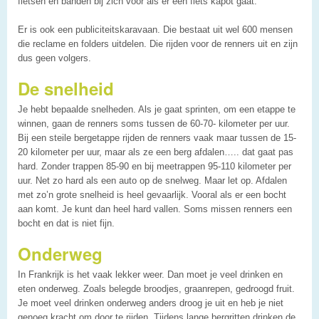
fietsen en banden bij zich voor als er een fiets kapot gaat.
Er is ook een publiciteitskaravaan. Die bestaat uit wel 600 mensen
die reclame en folders uitdelen. Die rijden voor de renners uit en zijn
dus geen volgers.
De snelheid
Je hebt bepaalde snelheden. Als je gaat sprinten, om een etappe te
winnen, gaan de renners soms tussen de 60-70- kilometer per uur.
Bij een steile bergetappe rijden de renners vaak maar tussen de 15-
20 kilometer per uur, maar als ze een berg afdalen….. dat gaat pas
hard. Zonder trappen 85-90 en bij meetrappen 95-110 kilometer per
uur. Net zo hard als een auto op de snelweg. Maar let op. Afdalen
met zo’n grote snelheid is heel gevaarlijk. Vooral als er een bocht
aan komt. Je kunt dan heel hard vallen. Soms missen renners een
bocht en dat is niet fijn.
Onderweg
In Frankrijk is het vaak lekker weer. Dan moet je veel drinken en
eten onderweg. Zoals belegde broodjes, graanrepen, gedroogd fruit.
Je moet veel drinken onderweg anders droog je uit en heb je niet
genoeg kracht om door te rijden. Tijdens lange bergritten drinken de