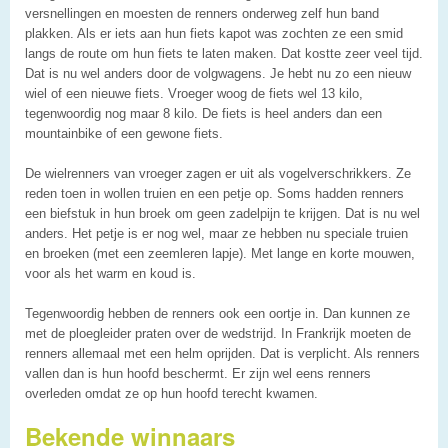
versnellingen en moesten de renners onderweg zelf hun band
plakken. Als er iets aan hun fiets kapot was zochten ze een smid
langs de route om hun fiets te laten maken. Dat kostte zeer veel tijd.
Dat is nu wel anders door de volgwagens. Je hebt nu zo een nieuw
wiel of een nieuwe fiets. Vroeger woog de fiets wel 13 kilo,
tegenwoordig nog maar 8 kilo. De fiets is heel anders dan een
mountainbike of een gewone fiets.
De wielrenners van vroeger zagen er uit als vogelverschrikkers. Ze
reden toen in wollen truien en een petje op. Soms hadden renners
een biefstuk in hun broek om geen zadelpijn te krijgen. Dat is nu wel
anders. Het petje is er nog wel, maar ze hebben nu speciale truien
en broeken (met een zeemleren lapje). Met lange en korte mouwen,
voor als het warm en koud is.
Tegenwoordig hebben de renners ook een oortje in. Dan kunnen ze
met de ploegleider praten over de wedstrijd. In Frankrijk moeten de
renners allemaal met een helm oprijden. Dat is verplicht. Als renners
vallen dan is hun hoofd beschermt. Er zijn wel eens renners
overleden omdat ze op hun hoofd terecht kwamen.
Bekende winnaars