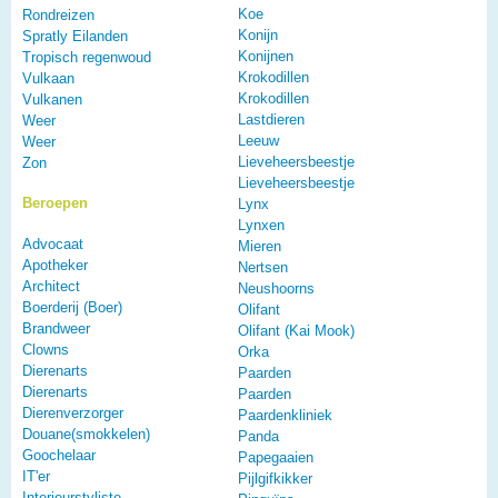
Koe
Rondreizen
Konijn
Spratly Eilanden
Konijnen
Tropisch regenwoud
Krokodillen
Vulkaan
Krokodillen
Vulkanen
Lastdieren
Weer
Leeuw
Weer
Lieveheersbeestje
Zon
Lieveheersbeestje
Beroepen
Lynx
Lynxen
Advocaat
Mieren
Apotheker
Nertsen
Architect
Neushoorns
Boerderij (Boer)
Olifant
Brandweer
Olifant (Kai Mook)
Clowns
Orka
Dierenarts
Paarden
Dierenarts
Paarden
Dierenverzorger
Paardenkliniek
Douane(smokkelen)
Panda
Goochelaar
Papegaaien
IT'er
Pijlgifkikker
Interieurstyliste