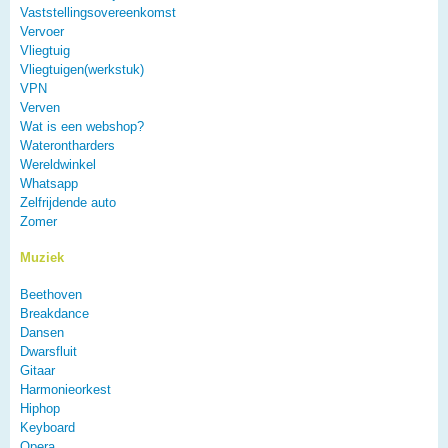
Vaststellingsovereenkomst
Vervoer
Vliegtuig
Vliegtuigen(werkstuk)
VPN
Verven
Wat is een webshop?
Waterontharders
Wereldwinkel
Whatsapp
Zelfrijdende auto
Zomer
Muziek
Beethoven
Breakdance
Dansen
Dwarsfluit
Gitaar
Harmonieorkest
Hiphop
Keyboard
Opera