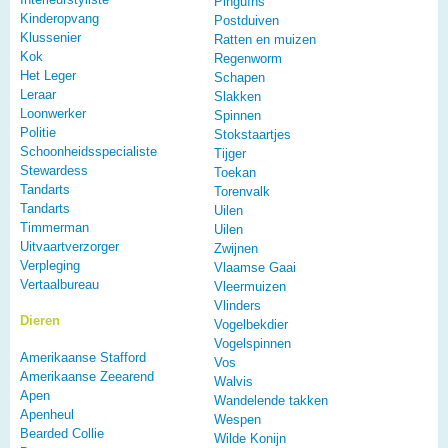
Pinguïns
Kinderopvang
Postduiven
Klussenier
Ratten en muizen
Kok
Regenworm
Het Leger
Schapen
Leraar
Slakken
Loonwerker
Spinnen
Politie
Stokstaartjes
Schoonheidsspecialiste
Tijger
Stewardess
Toekan
Tandarts
Torenvalk
Tandarts
Uilen
Timmerman
Uilen
Uitvaartverzorger
Zwijnen
Verpleging
Vlaamse Gaai
Vertaalbureau
Vleermuizen
Vlinders
Dieren
Vogelbekdier
Vogelspinnen
Amerikaanse Stafford
Vos
Amerikaanse Zeearend
Walvis
Apen
Wandelende takken
Apenheul
Wespen
Bearded Collie
Wilde Konijn