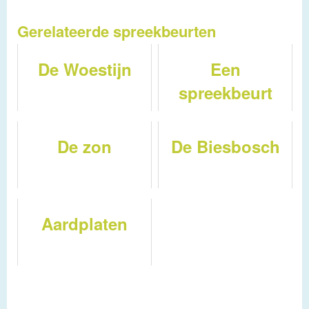
Gerelateerde spreekbeurten
De Woestijn
Een
spreekbeurt
over de
Noordpool
De zon
De Biesbosch
Aardplaten