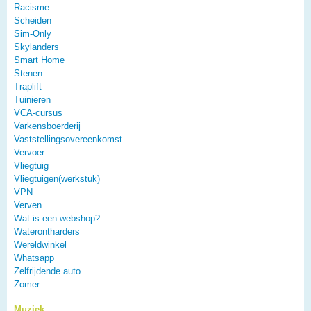
Racisme
Scheiden
Sim-Only
Skylanders
Smart Home
Stenen
Traplift
Tuinieren
VCA-cursus
Varkensboerderij
Vaststellingsovereenkomst
Vervoer
Vliegtuig
Vliegtuigen(werkstuk)
VPN
Verven
Wat is een webshop?
Waterontharders
Wereldwinkel
Whatsapp
Zelfrijdende auto
Zomer
Muziek