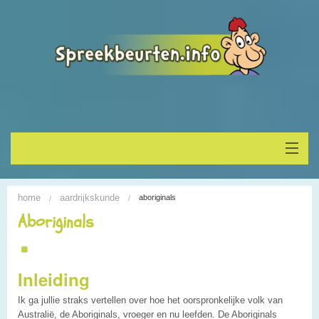
Home
home
aardrijkskunde
aboriginals
Onderwerp vinden
Aboriginals
Spreekbeurt houden
Inleiding
Alle Spreekbeurten
Ik ga jullie straks vertellen over hoe het oorspronkelijke volk van
Blogs
Australië, de Aboriginals, vroeger en nu leefden. De Aboriginals