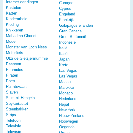
Internet der dingen
Curaçao
Kastelen
Cyprus
Katten
Engeland
Kinderarbeid
Frankrijk
Kleding
Galápagos eilanden
Knikkeren
Gran Canaria
Mahadma Ghandi
Groot Brittannië
Mode
Indonesië
Monster van Loch Ness
Italië
Motorfiets
Italië
Otzi de Gletsjermummie
Japan
Paspoort
Kreta
Piramides
Las Vegas
Piraten
Las Vegas
Poep
Macau
Ruimtevaart
Marokko
Slaven
Monaco
Sluis bij Hengelo
Nederland
Spyker(auto)
Nepal
Steenbakkerij
New York
Strips
Nieuw Zeeland
Telefoon
Noorwegen
Televisie
Oeganda
Televisie
Oman