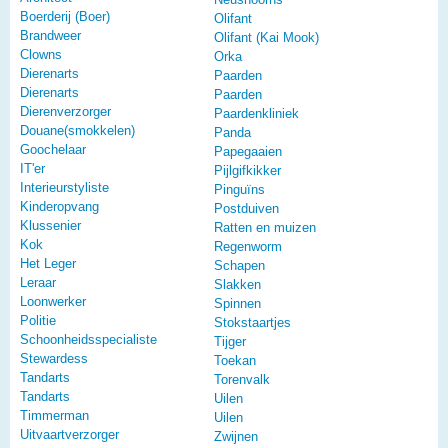
Boerderij (Boer)
Olifant
Brandweer
Olifant (Kai Mook)
Clowns
Orka
Dierenarts
Paarden
Dierenarts
Paarden
Dierenverzorger
Paardenkliniek
Douane(smokkelen)
Panda
Goochelaar
Papegaaien
IT'er
Pijlgifkikker
Interieurstyliste
Pinguïns
Kinderopvang
Postduiven
Klussenier
Ratten en muizen
Kok
Regenworm
Het Leger
Schapen
Leraar
Slakken
Loonwerker
Spinnen
Politie
Stokstaartjes
Schoonheidsspecialiste
Tijger
Stewardess
Toekan
Tandarts
Torenvalk
Tandarts
Uilen
Timmerman
Uilen
Uitvaartverzorger
Zwijnen