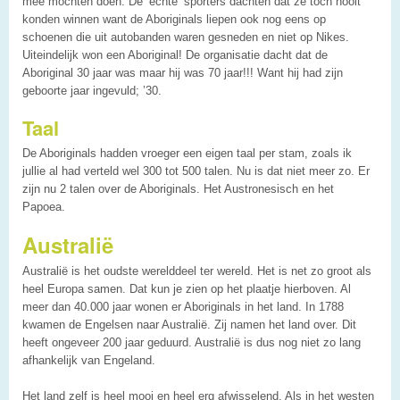
mee mochten doen. De ‘echte’ sporters dachten dat ze toch nooit
konden winnen want de Aboriginals liepen ook nog eens op
schoenen die uit autobanden waren gesneden en niet op Nikes.
Uiteindelijk won een Aboriginal! De organisatie dacht dat de
Aboriginal 30 jaar was maar hij was 70 jaar!!! Want hij had zijn
geboorte jaar ingevuld; ’30.
Taal
De Aboriginals hadden vroeger een eigen taal per stam, zoals ik
jullie al had verteld wel 300 tot 500 talen. Nu is dat niet meer zo. Er
zijn nu 2 talen over de Aboriginals. Het Austronesisch en het
Papoea.
Australië
Australië is het oudste werelddeel ter wereld. Het is net zo groot als
heel Europa samen. Dat kun je zien op het plaatje hierboven. Al
meer dan 40.000 jaar wonen er Aboriginals in het land. In 1788
kwamen de Engelsen naar Australië. Zij namen het land over. Dit
heeft ongeveer 200 jaar geduurd. Australië is dus nog niet zo lang
afhankelijk van Engeland.
Het land zelf is heel mooi en heel erg afwisselend. Als in het westen