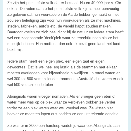
Ze zijn het primitiefste volk dat er bestaat. Nu en 40.000 jaar v. Chr.
ook al. De reden dat ze het primitiefste volk zijn is heel eenvoudig.
Ze geloven dat hun voorvaderen de Aarde hebben gemaakt en het
zou een belediging zijn voor hun voorvaderen als ze met machines,
steden, fabrieken, auto’s etc. de wereld kapot zouden maken.
Daardoor voelen ze zich heel dicht bij de natuur en iedere stam heeft
wel een zogenaamde ‘denk’plek waar ze terechtkunnen als ze het
moeilijk hebben. Hun motto is dan ook: ik bezit geen land, het land
bezit mij.
Iedere stam heeft een eigen plek, een eigen taal en eigen
gewoontes. Dat is wel heel erg lastig als de stammen met elkaar
moeten overleggen voor bijvoorbeeld huwelijken. In totaal waren er
wel 300 tot 500 verschillende stammen in Australië dus waren er ook
wel 500 verschillende talen.
Aboriginals waren vroeger nomaden. Als er vroeger geen eten of
water meer was op de plek waar ze verbleven trokken ze verder
totdat ze een plek waren waar wel voedsel was. Ze wisten niet
hoever ze moesten lopen dus hadden ze een uitstekende conditie.
Zo was er in 2000 een hardloop wedstrijd waar ook Aboriginals aan