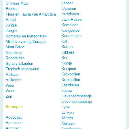
Ijsbeer
Chinese Muur
IJsberen
Eskimo
Inktvissen
Flora en Fauna van Antarctica
Jack Russel
Heelal
Kameleon
Jungle
Kangoeroe
Jungle
Katachtigen
Kometen en Meteorieten
Kat
Milieuvervuiling Curaçao
Katten
Mont Blanc
Kikkers
Noordzee
Koe
Rondreizen
Konijn
Spratly Eilanden
Konijnen
Tropisch regenwoud
Krokodillen
Vulkaan
Krokodillen
Vulkanen
Lastdieren
Weer
Leeuw
Weer
Lieveheersbeestje
Zon
Lieveheersbeestje
Beroepen
Lynx
Lynxen
Advocaat
Mieren
Apotheker
Nertsen
Architect
Neushoorns