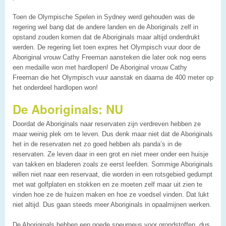
Toen de Olympische Spelen in Sydney werd gehouden was de
regering wel bang dat de andere landen en de Aboriginals zelf in
opstand zouden komen dat de Aboriginals maar altijd onderdrukt
werden. De regering liet toen expres het Olympisch vuur door de
Aboriginal vrouw Cathy Freeman aansteken die later ook nog eens
een medaille won met hardlopen! De Aboriginal vrouw Cathy
Freeman die het Olympisch vuur aanstak en daarna de 400 meter op
het onderdeel hardlopen won!
De Aboriginals: NU
Doordat de Aboriginals naar reservaten zijn verdreven hebben ze
maar weinig plek om te leven. Dus denk maar niet dat de Aboriginals
het in de reservaten net zo goed hebben als panda’s in de
reservaten. Ze leven daar in een grot en niet meer onder een huisje
van takken en bladeren zoals ze eerst leefden. Sommige Aboriginals
willen niet naar een reservaat, die worden in een rotsgebied gedumpt
met wat golfplaten en stokken en ze moeten zelf maar uit zien te
vinden hoe ze de huizen maken en hoe ze voedsel vinden. Dat lukt
niet altijd. Dus gaan steeds meer Aboriginals in opaalmijnen werken.
De Aboriginals hebben een goede speurneus voor grondstoffen, dus