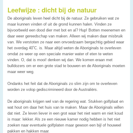
Leefwijze : dicht bij de natuur
De aboriginals leven heel dicht bij de natuur. Ze gebruiken wat ze
maar kunnen vinden of uit de grond kunnen halen. Vinden ze
bijvoorbeeld een dood dier met bot en al? Hup! Botten meenemen en
daar weer gereedschap van maken. Alleen wij maken daar misbruik
van. We verstoten ze naar een onvoedzaam bergachtig gebied waar
het overdag 40˚C. is. Maar altijd weten de Aboriginals te overleven
omdat ze weer op een speciale manier water of eten te weten
vinden. O, dat is mooi! denken wij dan. We komen eraan met
bulldozers om er een grote stad te bouwen en de Aboriginals moeten
maar weer weg.
Ondanks het feit dat de Aboriginals zo slim zijn om te overleven
worden ze volop gediscrimineerd door de Australiërs.
De aboriginals krijgen wel van de regering wat. Stukken golfplaat en
wat hout om daar het huis van te maken. Maar de Aboriginals willen
dat niet. Ze leven liever in een grot waar het niet warm en niet koud
is maar: lekker. Als ze een nieuwe kamer nodig hebben is het niet
zoeken naar eventuele golfplaten maar gewoon een bijl of houweel
pakken en hakken maar.