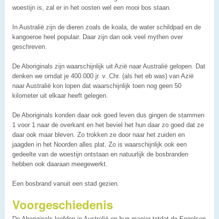
woestijn is, zal er in het oosten wel een mooi bos staan.
In Australië zijn de dieren zoals de koala, de water schildpad en de
kangoeroe heel populair. Daar zijn dan ook veel mythen over
geschreven.
De Aboriginals zijn waarschijnlijk uit Azië naar Australië gelopen. Dat
denken we omdat je 400.000 jr. v. Chr. (als het eb was) van Azië
naar Australië kon lopen dat waarschijnlijk toen nog geen 50
kilometer uit elkaar heeft gelegen.
De Aboriginals konden daar ook goed leven dus gingen de stammen
1 voor 1 naar de overkant en het beviel het hun daar zo goed dat ze
daar ook maar bleven. Zo trokken ze door naar het zuiden en
jaagden in het Noorden alles plat. Zo is waarschijnlijk ook een
gedeelte van de woestijn ontstaan en natuurlijk de bosbranden
hebben ook daaraan meegewerkt.
Een bosbrand vanuit een stad gezien.
Voorgeschiedenis
De Aboriginals leefden in Australië op hun manier totdat de Engelsen