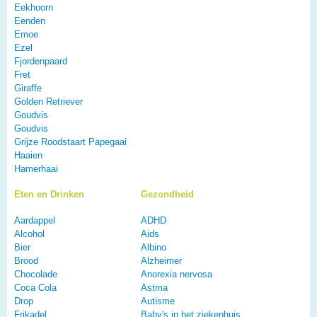
Eekhoorn
Eenden
Emoe
Ezel
Fjordenpaard
Fret
Giraffe
Golden Retriever
Goudvis
Goudvis
Grijze Roodstaart Papegaai
Haaien
Hamerhaai
Eten en Drinken
Gezondheid
Aardappel
ADHD
Alcohol
Aids
Bier
Albino
Brood
Alzheimer
Chocolade
Anorexia nervosa
Coca Cola
Astma
Drop
Autisme
Frikadel
Baby's in het ziekenhuis