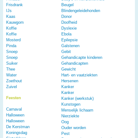
Frisdrank
Beugel
IJs
Blindengeleidehonden
Kaas
Donor
Kauwgom
Doofheid
Koffie
Dyslexie
Koffie
Ebola
Mosterd
Epilepsie
Pinda
Galstenen
Snoep
Gebit
Snoep
Gehandicapte kinderen
Suiker
Gehandicapten
Thee
Gewicht
Water
Hart- en vaatziekten
Zoethout
Hersenen
Zuivel
Kanker
Kanker
Feesten
Kanker (werkstuk)
Kunstogen
Carnaval
Menselijk lichaam
Halloween
Nierziekte
Halloween
Oog
De Kerstman
Ouder worden
Koningsdag
Pest