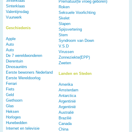
Sinterklaas
Prematuur(te vroeg geboren)
Sinterklaas
Roken
Valentijnsdag
Seksuele Voorlichting
Vuurwerk
Skelet
Slapen
Geschiedenis
Spijsvertering
Stem
Apple
Syndroom van Down
Auto
V.S.D
Auto
Virussen
De 7 wereldwonderen
Zonneziekte(EPP)
Dierentuin
Zweten
Dinosauriërs
Eerste bewoners Nederland
Landen en Steden
Eerste Wereldoorlog
Ferrari
Amerika
Fiets
Amsterdam
Geld
Antarctica
Giethoorn
Argentinië
Glas
Argentinië
Heksen
Australië
Horloges
Brazilië
Hunebedden
Canada
Internet en televisie
China