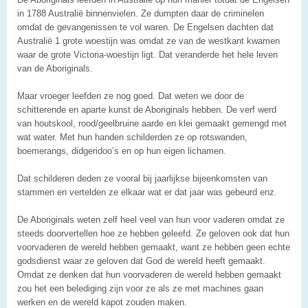
in 1788 Australië binnenvielen. Ze dumpten daar de criminelen
omdat de gevangenissen te vol waren. De Engelsen dachten dat
Australië 1 grote woestijn was omdat ze van de westkant kwamen
waar de grote Victoria-woestijn ligt. Dat veranderde het hele leven
van de Aboriginals.
Maar vroeger leefden ze nog goed. Dat weten we door de
schitterende en aparte kunst de Aboriginals hebben. De verf werd
van houtskool, rood/geelbruine aarde en klei gemaakt gemengd met
wat water. Met hun handen schilderden ze op rotswanden,
boemerangs, didgeridoo’s en op hun eigen lichamen.
Dat schilderen deden ze vooral bij jaarlijkse bijeenkomsten van
stammen en vertelden ze elkaar wat er dat jaar was gebeurd enz.
De Aboriginals weten zelf heel veel van hun voor vaderen omdat ze
steeds doorvertellen hoe ze hebben geleefd. Ze geloven ook dat hun
voorvaderen de wereld hebben gemaakt, want ze hebben geen echte
godsdienst waar ze geloven dat God de wereld heeft gemaakt.
Omdat ze denken dat hun voorvaderen de wereld hebben gemaakt
zou het een belediging zijn voor ze als ze met machines gaan
werken en de wereld kapot zouden maken.