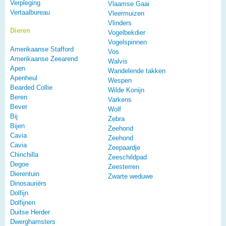
Verpleging
Vlaamse Gaai
Vertaalbureau
Vleermuizen
Vlinders
Dieren
Vogelbekdier
Vogelspinnen
Amerikaanse Stafford
Vos
Amerikaanse Zeearend
Walvis
Apen
Wandelende takken
Apenheul
Wespen
Bearded Collie
Wilde Konijn
Beren
Varkens
Bever
Wolf
Bij
Zebra
Bijen
Zeehond
Cavia
Zeehond
Cavia
Zeepaardje
Chinchilla
Zeeschildpad
Degoe
Zeesterren
Dierentuin
Zwarte weduwe
Dinosauriërs
Dolfijn
Dolfijnen
Duitse Herder
Dwerghamsters