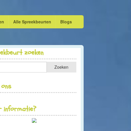
en
Alle Spreekbeurten
Blogs
eekbeurt zoeken
 ons
 informatie?