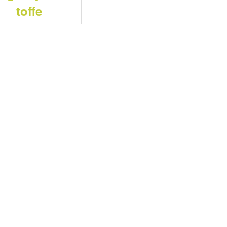
toffe
eekbeurt over
dieren