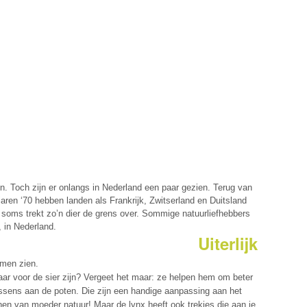
en. Toch zijn er onlangs in Nederland een paar gezien. Terug van
ren ‘70 hebben landen als Frankrijk, Zwitserland en Duitsland
 soms trekt zo’n dier de grens over. Sommige natuurliefhebbers
 in Nederland.
Uiterlijk
imen zien.
aar voor de sier zijn? Vergeet het maar: ze helpen hem om beter
ussens aan de poten. Die zijn een handige aanpassing aan het
n van moeder natuur! Maar de lynx heeft ook trekjes die aan je