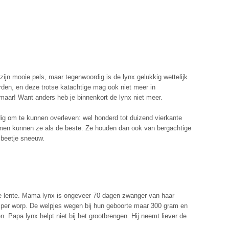
jn mooie pels, maar tegenwoordig is de lynx gelukkig wettelijk
den, en deze trotse katachtige mag ook niet meer in
ar! Want anders heb je binnenkort de lynx niet meer.
dig om te kunnen overleven: wel honderd tot duizend vierkante
mmen kunnen ze als de beste. Ze houden dan ook van bergachtige
 beetje sneeuw.
n de lente. Mama lynx is ongeveer 70 dagen zwanger van haar
4 per worp. De welpjes wegen bij hun geboorte maar 300 gram en
en. Papa lynx helpt niet bij het grootbrengen. Hij neemt liever de