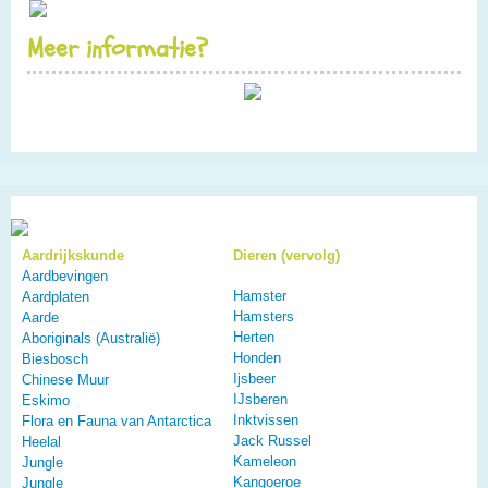
Meer informatie?
Aardrijkskunde
Dieren (vervolg)
Aardbevingen
Hamster
Aardplaten
Hamsters
Aarde
Herten
Aboriginals (Australië)
Honden
Biesbosch
Ijsbeer
Chinese Muur
IJsberen
Eskimo
Inktvissen
Flora en Fauna van Antarctica
Jack Russel
Heelal
Kameleon
Jungle
Kangoeroe
Jungle