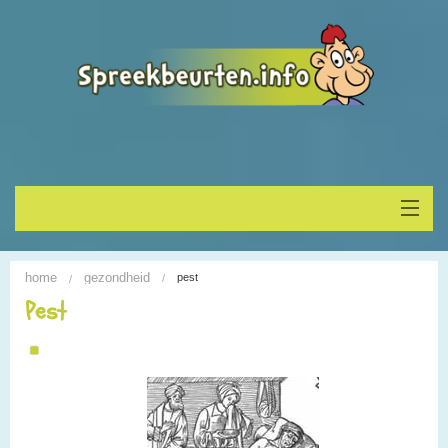
Home
home
gezondheid
pest
Onderwerp vinden
Pest
Spreekbeurt houden
Alle Spreekbeurten
Blogs