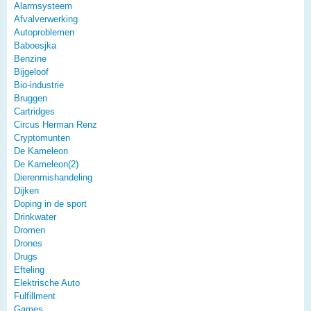
Alarmsysteem
Afvalverwerking
Autoproblemen
Baboesjka
Benzine
Bijgeloof
Bio-industrie
Bruggen
Cartridges
Circus Herman Renz
Cryptomunten
De Kameleon
De Kameleon(2)
Dierenmishandeling
Dijken
Doping in de sport
Drinkwater
Dromen
Drones
Drugs
Efteling
Elektrische Auto
Fulfillment
Games