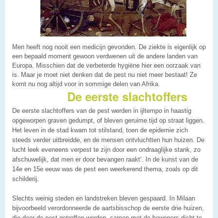
Men heeft nog nooit een medicijn gevonden. De ziekte is eigenlijk op
een bepaald moment gewoon verdwenen uit de andere landen van
Europa. Misschien dat de verbeterde hygiëne hier een oorzaak van
is. Maar je moet niet denken dat de pest nu niet meer bestaat! Ze
komt nu nog altijd voor in sommige delen van Afrika.
De eerste slachtoffers
De eerste slachtoffers van de pest werden in ijltempo in haastig
opgeworpen graven gedumpt, of bleven geruime tijd op straat liggen.
Het leven in de stad kwam tot stilstand, toen de epidemie zich
steeds verder uitbreidde, en de mensen ontvluchtten hun huizen. De
lucht leek eveneens verpest te zijn door een ondraaglijke stank, zo
afschuwelijk, dat men er door bevangen raakt’. In de kunst van de
14e en 15e eeuw was de pest een weerkerend thema, zoals op dit
schilderij.
Slechts weinig steden en landstreken bleven gespaard. In Milaan
bijvoorbeeld verordonneerde de aartsbisschop de eerste drie huizen,
die door de pest getroffen werden, samen met de bewoners dicht te