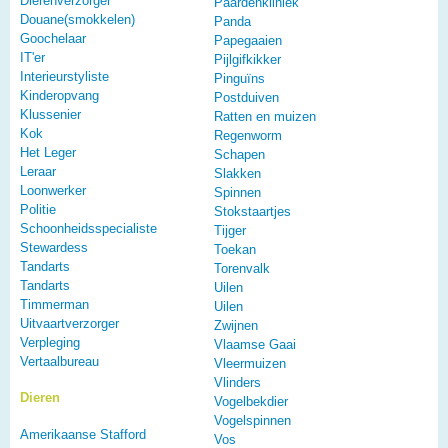
Dierenverzorger
Paardenkliniek
Douane(smokkelen)
Panda
Goochelaar
Papegaaien
IT'er
Pijlgifkikker
Interieurstyliste
Pinguïns
Kinderopvang
Postduiven
Klussenier
Ratten en muizen
Kok
Regenworm
Het Leger
Schapen
Leraar
Slakken
Loonwerker
Spinnen
Politie
Stokstaartjes
Schoonheidsspecialiste
Tijger
Stewardess
Toekan
Tandarts
Torenvalk
Tandarts
Uilen
Timmerman
Uilen
Uitvaartverzorger
Zwijnen
Verpleging
Vlaamse Gaai
Vertaalbureau
Vleermuizen
Vlinders
Dieren
Vogelbekdier
Vogelspinnen
Amerikaanse Stafford
Vos