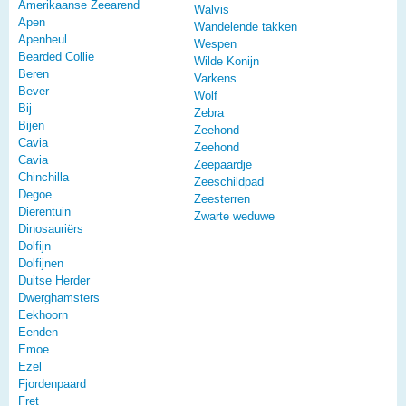
Amerikaanse Zeearend
Walvis
Apen
Wandelende takken
Apenheul
Wespen
Bearded Collie
Wilde Konijn
Beren
Varkens
Bever
Wolf
Bij
Zebra
Bijen
Zeehond
Cavia
Zeehond
Cavia
Zeepaardje
Chinchilla
Zeeschildpad
Degoe
Zeesterren
Dierentuin
Zwarte weduwe
Dinosauriërs
Dolfijn
Dolfijnen
Duitse Herder
Dwerghamsters
Eekhoorn
Eenden
Emoe
Ezel
Fjordenpaard
Fret