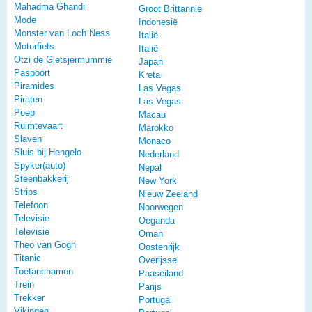
Mahadma Ghandi
Groot Brittannië
Mode
Indonesië
Monster van Loch Ness
Italië
Motorfiets
Italië
Otzi de Gletsjermummie
Japan
Paspoort
Kreta
Piramides
Las Vegas
Piraten
Las Vegas
Poep
Macau
Ruimtevaart
Marokko
Slaven
Monaco
Sluis bij Hengelo
Nederland
Spyker(auto)
Nepal
Steenbakkerij
New York
Strips
Nieuw Zeeland
Telefoon
Noorwegen
Televisie
Oeganda
Televisie
Oman
Theo van Gogh
Oostenrijk
Titanic
Overijssel
Toetanchamon
Paaseiland
Trein
Parijs
Trekker
Portugal
Vikingen