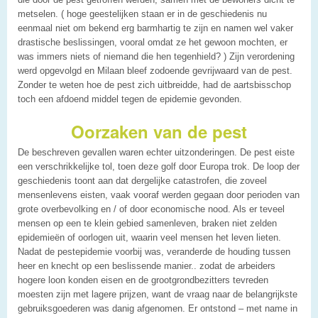
metselen. ( hoge geestelijken staan er in de geschiedenis nu
eenmaal niet om bekend erg barmhartig te zijn en namen wel vaker
drastische beslissingen, vooral omdat ze het gewoon mochten, er
was immers niets of niemand die hen tegenhield? ) Zijn verordening
werd opgevolgd en Milaan bleef zodoende gevrijwaard van de pest.
Zonder te weten hoe de pest zich uitbreidde, had de aartsbisschop
toch een afdoend middel tegen de epidemie gevonden.
Oorzaken van de pest
De beschreven gevallen waren echter uitzonderingen. De pest eiste
een verschrikkelijke tol, toen deze golf door Europa trok. De loop der
geschiedenis toont aan dat dergelijke catastrofen, die zoveel
mensenlevens eisten, vaak vooraf werden gegaan door perioden van
grote overbevolking en / of door economische nood. Als er teveel
mensen op een te klein gebied samenleven, braken niet zelden
epidemieën of oorlogen uit, waarin veel mensen het leven lieten.
Nadat de pestepidemie voorbij was, veranderde de houding tussen
heer en knecht op een beslissende manier.. zodat de arbeiders
hogere loon konden eisen en de grootgrondbezitters tevreden
moesten zijn met lagere prijzen, want de vraag naar de belangrijkste
gebruiksgoederen was danig afgenomen. Er ontstond – met name in