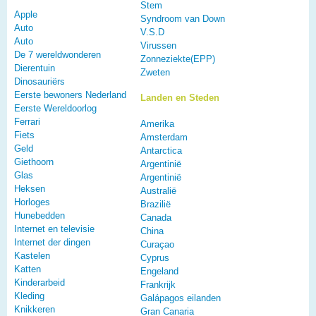
Stem
Apple
Syndroom van Down
Auto
V.S.D
Auto
Virussen
De 7 wereldwonderen
Zonneziekte(EPP)
Dierentuin
Zweten
Dinosauriërs
Eerste bewoners Nederland
Landen en Steden
Eerste Wereldoorlog
Ferrari
Amerika
Fiets
Amsterdam
Geld
Antarctica
Giethoorn
Argentinië
Glas
Argentinië
Heksen
Australië
Horloges
Brazilië
Hunebedden
Canada
Internet en televisie
China
Internet der dingen
Curaçao
Kastelen
Cyprus
Katten
Engeland
Kinderarbeid
Frankrijk
Kleding
Galápagos eilanden
Knikkeren
Gran Canaria