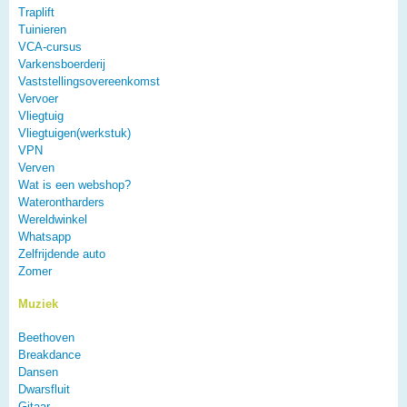
Traplift
Tuinieren
VCA-cursus
Varkensboerderij
Vaststellingsovereenkomst
Vervoer
Vliegtuig
Vliegtuigen(werkstuk)
VPN
Verven
Wat is een webshop?
Waterontharders
Wereldwinkel
Whatsapp
Zelfrijdende auto
Zomer
Muziek
Beethoven
Breakdance
Dansen
Dwarsfluit
Gitaar