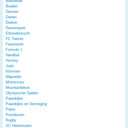
Basketbal
Bowlen
Dansen
Darten
Duiken
Duivensport
Elfstedentocht
FC Twente
Feyenoord
Formule 1
Handbal
Hockey
Judo
Klimmen
Majorette
Motorcross
Mountainbiken
Olympische Spelen
Paardrijles
Paardrijles en Verzorging
Poker
Postduiven
Rugby
SC Heerenveen