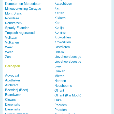
Katachtigen
Kometen en Meteorieten
Kat
Milieuvervuiling Curaçao
Katten
Mont Blanc
Kikkers
Noordzee
Koe
Rondreizen
Konijn
Spratly Eilanden
Konijnen
Tropisch regenwoud
Krokodillen
Vulkaan
Krokodillen
Vulkanen
Lastdieren
Weer
Leeuw
Weer
Lieveheersbeestje
Zon
Lieveheersbeestje
Beroepen
Lynx
Lynxen
Advocaat
Mieren
Apotheker
Nertsen
Architect
Neushoorns
Boerderij (Boer)
Olifant
Brandweer
Olifant (Kai Mook)
Clowns
Orka
Dierenarts
Paarden
Dierenarts
Paarden