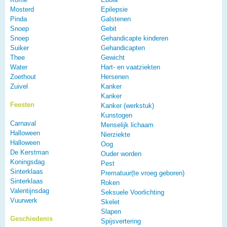
Mosterd
Epilepsie
Pinda
Galstenen
Snoep
Gebit
Snoep
Gehandicapte kinderen
Suiker
Gehandicapten
Thee
Gewicht
Water
Hart- en vaatziekten
Zoethout
Hersenen
Zuivel
Kanker
Kanker
Feesten
Kanker (werkstuk)
Kunstogen
Carnaval
Menselijk lichaam
Halloween
Nierziekte
Halloween
Oog
De Kerstman
Ouder worden
Koningsdag
Pest
Sinterklaas
Prematuur(te vroeg geboren)
Sinterklaas
Roken
Valentijnsdag
Seksuele Voorlichting
Vuurwerk
Skelet
Slapen
Geschiedenis
Spijsvertering