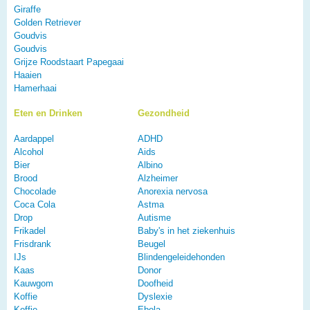
Giraffe
Golden Retriever
Goudvis
Goudvis
Grijze Roodstaart Papegaai
Haaien
Hamerhaai
Eten en Drinken
Gezondheid
Aardappel
ADHD
Alcohol
Aids
Bier
Albino
Brood
Alzheimer
Chocolade
Anorexia nervosa
Coca Cola
Astma
Drop
Autisme
Frikadel
Baby's in het ziekenhuis
Frisdrank
Beugel
IJs
Blindengeleidehonden
Kaas
Donor
Kauwgom
Doofheid
Koffie
Dyslexie
Koffie
Ebola