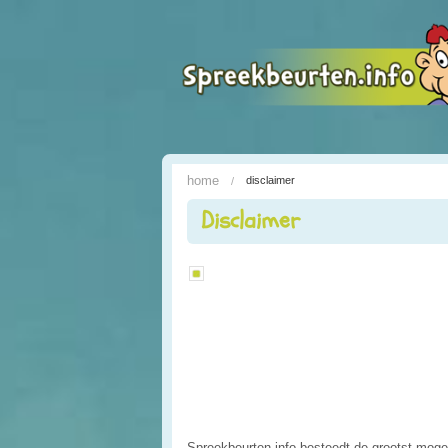
home
disclaimer
Disclaimer
Spreekbeurten.info besteedt de grootst mogel