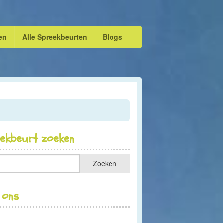
en
Alle Spreekbeurten
Blogs
eekbeurt zoeken
 ons