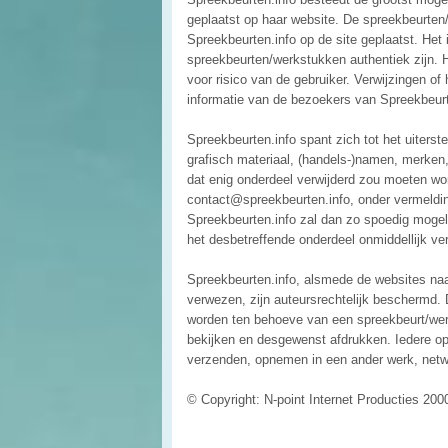
geplaatst op haar website. De spreekbeurte
Spreekbeurten.info op de site geplaatst. Het i
spreekbeurten/werkstukken authentiek zijn. 
voor risico van de gebruiker. Verwijzingen o
informatie van de bezoekers van Spreekbeurt
Spreekbeurten.info spant zich tot het uiterste
grafisch materiaal, (handels-)namen, merken
dat enig onderdeel verwijderd zou moeten wo
contact@spreekbeurten.info, onder vermeldi
Spreekbeurten.info zal dan zo spoedig mogel
het desbetreffende onderdeel onmiddellijk ver
Spreekbeurten.info, alsmede de websites naa
verwezen, zijn auteursrechtelijk beschermd. 
worden ten behoeve van een spreekbeurt/wer
bekijken en desgewenst afdrukken. Iedere op
verzenden, opnemen in een ander werk, netwer
© Copyright: N-point Internet Producties 200