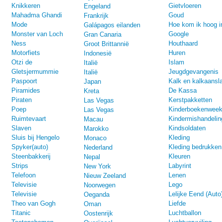
Knikkeren
Gietvloeren
Engeland
Mahadma Ghandi
Goud
Frankrijk
Mode
Hoe kom ik hoog i
Galápagos eilanden
Monster van Loch
Google
Gran Canaria
Ness
Houthaard
Groot Brittannië
Motorfiets
Huren
Indonesië
Otzi de
Islam
Italië
Gletsjermummie
Jeugdgevangenis
Italië
Paspoort
Kalk en kalkaansl
Japan
Piramides
De Kassa
Kreta
Piraten
Kerstpakketten
Las Vegas
Poep
Kinderboekenwee
Las Vegas
Ruimtevaart
Kindermishandelin
Macau
Slaven
Kindsoldaten
Marokko
Sluis bij Hengelo
Kleding
Monaco
Spyker(auto)
Kleding bedrukken
Nederland
Steenbakkerij
Kleuren
Nepal
Strips
Labyrint
New York
Telefoon
Lenen
Nieuw Zeeland
Televisie
Lego
Noorwegen
Televisie
Lelijke Eend (Auto
Oeganda
Theo van Gogh
Liefde
Oman
Titanic
Luchtballon
Oostenrijk