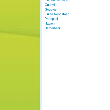
Golden Retriever
Goudvis
Goudvis
Grijze Roodstaart
Papegaai
Haaien
Hamerhaai