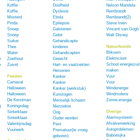
Koffie
Doofheid
Nelson Mandela
Koffie
Dyslexie
Rembrandt
Mosterd
Ebola
Rembrandt(2)
Pinda
Epilepsie
Steve Irwin
Snoep
Galstenen
Vincent van Gogh
Snoep
Gebit
Walt Disney
Suiker
Gehandicapte
Natuurkunde
Thee
kinderen
Bliksem
Water
Gehandicapten
Elektriciteit
e
Zoethout
Gewicht
School energiezuin
e
Zuivel
Hart- en vaatziekten
maken
Hersenen
Feesten
Vuur
Kanker
Carnaval
Vuur
Kanker
Halloween
Windenergie
Kanker (werkstuk)
Halloween
Windmolens
Kunstogen
De Kerstman
Zonne-energie
Menselijk lichaam
Koningsdag
)
Nierziekte
Overige
Sinterklaas
Oog
Alarmsysteem
Sinterklaas
Ouder worden
Afvalverwerking
Valentijnsdag
Pest
Autoproblemen
Vuurwerk
Prematuur(te vroeg
Baboesjka
geboren)