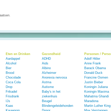
aatsen.
Eten en Drinken
Gezondheid
Personen / Pers
Aardappel
ADHD
Adolf Hitler
Alcohol
Aids
Anne Frank
Bier
Albino
Barack Obama
Brood
Alzheimer
Donald Duck
Chocolade
Anorexia nervosa
Francine Oomen
Coca Cola
Astma
Justin Bieber
Drop
Autisme
Koningin Juliana
Frikadel
Baby's in het
Koningin Maxima
Frisdrank
ziekenhuis
Mahatma Ghandi
IJs
Beugel
Maradona
Kaas
Blindengeleidehonden
Martin Luther King
Kauwgom
Donor
Max Verstappen