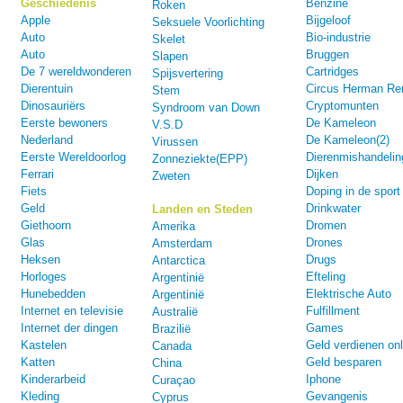
Geschiedenis
Benzine
Roken
Apple
Bijgeloof
Seksuele Voorlichting
Auto
Bio-industrie
Skelet
Auto
Bruggen
Slapen
De 7 wereldwonderen
Cartridges
Spijsvertering
Dierentuin
Circus Herman Re
Stem
Dinosauriërs
Cryptomunten
Syndroom van Down
Eerste bewoners
De Kameleon
V.S.D
Nederland
De Kameleon(2)
Virussen
Eerste Wereldoorlog
Dierenmishandelin
Zonneziekte(EPP)
Ferrari
Dijken
Zweten
Fiets
Doping in de sport
Geld
Drinkwater
Landen en Steden
Giethoorn
Dromen
Amerika
Glas
Drones
Amsterdam
Heksen
Drugs
Antarctica
Horloges
Efteling
Argentinië
Hunebedden
Elektrische Auto
Argentinië
Internet en televisie
Fulfillment
Australië
Internet der dingen
Games
Brazilië
Kastelen
Geld verdienen onl
Canada
Katten
Geld besparen
China
Kinderarbeid
Iphone
Curaçao
Kleding
Gevangenis
Cyprus