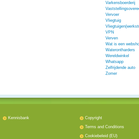
Varkensboerderij
Vaststellingsover
Vervoer
Vliegtuig
Vliegtuigen(werkst
VPN
Verven
Wat is een websh
Waterontharders
Wereldwinkel
Whatsapp
Zelfrijdende auto
Zomer
Kennisbank
Copyright
Terms and Conditions
Cookiebeleid (EU)