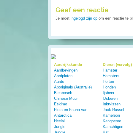
Geef een reactie
Je moet
ingelogd zijn op
om een reactie te pl
Aardrijkskunde
Dieren (vervolg)
Aardbevingen
Hamster
Aardplaten
Hamsters
Aarde
Herten
Aboriginals (Australië)
Honden
Biesbosch
Ijsbeer
Chinese Muur
IJsberen
Eskimo
Inktvissen
Flora en Fauna van
Jack Russel
Antarctica
Kameleon
Heelal
Kangoeroe
Jungle
Katachtigen
Jungle
Kat