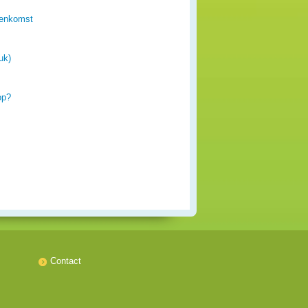
eenkomst
uk)
op?
Contact