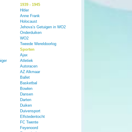
1939 - 1945
Hitler
Anne Frank
Holocaust
Jehova’s Getuigen in WO2
Onderduiken
WO2
Tweede Wereldoorlog
Sporten
Ajax
iger
Atletiek
Autoracen
AZ Alkmaar
Ballet
Basketbal
Bowlen
Dansen
Darten
Duiken
Duivensport
Elfstedentocht
FC Twente
Feyenoord