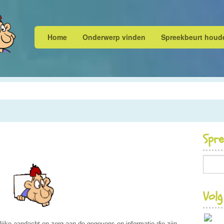
Home
Onderwerp vinden
Spreekbeurt houd
Spr
Volg
ijke aandacht en zorg aan de gegevens en informatie die zijn