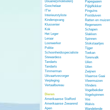
Douane(smokkelen)
Papegaaien
Goochelaar
Pijlgifkikker
IT'er
Pinguïns
Interieurstyliste
Postduiven
Kinderopvang
Ratten en muizen
Klussenier
Regenworm
Kok
Schapen
Het Leger
Slakken
Leraar
Spinnen
Loonwerker
Stokstaartjes
Politie
Tijger
Schoonheidsspecialiste
Toekan
Stewardess
Torenvalk
Tandarts
Uilen
Tandarts
Uilen
Timmerman
Zwijnen
Uitvaartverzorger
Vlaamse Gaai
Verpleging
Vleermuizen
Vertaalbureau
Vlinders
Vogelbekdier
Dieren
Vogelspinnen
Amerikaanse Stafford
Vos
Amerikaanse Zeearend
Walvis
Apen
Wandelende