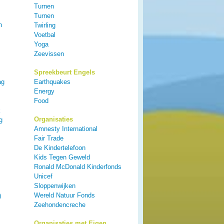
Turnen
Turnen
n
Twirling
Voetbal
Yoga
Zeevissen
Spreekbeurt Engels
ag
Earthquakes
Energy
Food
k
Organisaties
g
Amnesty International
Fair Trade
De Kindertelefoon
Kids Tegen Geweld
Ronald McDonald Kinderfonds
Unicef
Sloppenwijken
Wereld Natuur Fonds
)
Zeehondencreche
Organisaties met Eigen