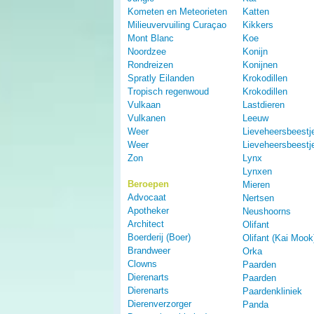
Kometen en Meteorieten
Katten
Milieuvervuiling Curaçao
Kikkers
Mont Blanc
Koe
Noordzee
Konijn
Rondreizen
Konijnen
Spratly Eilanden
Krokodillen
Tropisch regenwoud
Krokodillen
Vulkaan
Lastdieren
Vulkanen
Leeuw
Weer
Lieveheersbeestj
Weer
Lieveheersbeestj
Zon
Lynx
Lynxen
Beroepen
Mieren
Advocaat
Nertsen
Apotheker
Neushoorns
Architect
Olifant
Boerderij (Boer)
Olifant (Kai Mook
Brandweer
Orka
Clowns
Paarden
Dierenarts
Paarden
Dierenarts
Paardenkliniek
Dierenverzorger
Panda