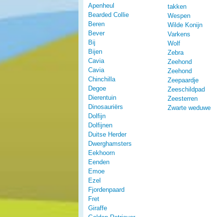
Apenheul
takken
Bearded Collie
Wespen
Beren
Wilde Konijn
Bever
Varkens
Bij
Wolf
Bijen
Zebra
Cavia
Zeehond
Cavia
Zeehond
Chinchilla
Zeepaardje
Degoe
Zeeschildpad
Dierentuin
Zeesterren
Dinosauriërs
Zwarte weduwe
Dolfijn
Dolfijnen
Duitse Herder
Dwerghamsters
Eekhoorn
Eenden
Emoe
Ezel
Fjordenpaard
Fret
Giraffe