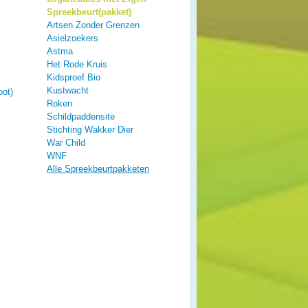
Spreekbeurt(pakket)
Artsen Zonder Grenzen
Asielzoekers
Astma
Het Rode Kruis
Kidsproef Bio
Kustwacht
oot)
Roken
Schildpaddensite
Stichting Wakker Dier
War Child
WNF
Alle Spreekbeurtpakketen