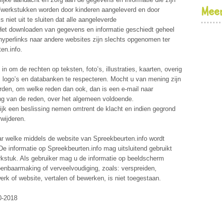
Meer
n/werkstukken worden door kinderen aangeleverd en door
s niet uit te sluiten dat alle aangeleverde
Het downloaden van gegevens en informatie geschiedt geheel
f hyperlinks naar andere websites zijn slechts opgenomen ter
en.info.
 in om de rechten op teksten, foto’s, illustraties, kaarten, overig
, logo’s en databanken te respecteren. Mocht u van mening zijn
rden, om welke reden dan ook, dan is een e-mail naar
ng van de reden, over het algemeen voldoende.
ijk een beslissing nemen omtrent de klacht en indien gegrond
wijderen.
r welke middels de website van Spreekbeurten.info wordt
De informatie op Spreekbeurten.info mag uitsluitend gebruikt
kstuk. Als gebruiker mag u de informatie op beeldscherm
enbaarmaking of verveelvoudiging, zoals: verspreiden,
k of website, vertalen of bewerken, is niet toegestaan.
0-2018