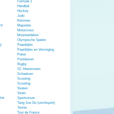
Formule 1
Handbal
Hockey
Judo
Klimmen
nz
Majorette
Motorcross
Mountainbiken
Olympische Spelen
g
Paardrijles
Paardrijles en Verzorging
Poker
Postduiven
Rugby
SC Heerenveen
Schaatsen
Scouting
Scouting
Skaten
Skiën
ine
Sportvissen
Tang Soo Do (vechtsport)
Tennis
Tour de France