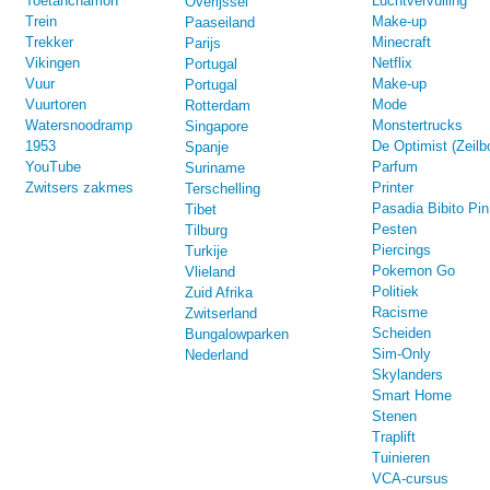
Toetanchamon
Luchtvervuiling
Overijssel
Trein
Make-up
Paaseiland
Trekker
Minecraft
Parijs
Vikingen
Netflix
Portugal
Vuur
Make-up
Portugal
Vuurtoren
Mode
Rotterdam
Watersnoodramp
Monstertrucks
Singapore
1953
De Optimist (Zeilb
Spanje
YouTube
Parfum
Suriname
Zwitsers zakmes
Printer
Terschelling
Pasadia Bibito Pin
Tibet
Pesten
Tilburg
Piercings
Turkije
Pokemon Go
Vlieland
Politiek
Zuid Afrika
Racisme
Zwitserland
Scheiden
Bungalowparken
Sim-Only
Nederland
Skylanders
Smart Home
Stenen
Traplift
Tuinieren
VCA-cursus