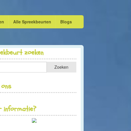
en
Alle Spreekbeurten
Blogs
eekbeurt zoeken
 ons
 informatie?