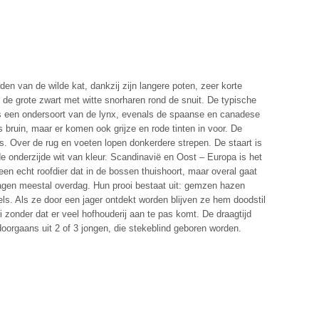
en van de wilde kat, dankzij zijn langere poten, zeer korte
n de grote zwart met witte snorharen rond de snuit. De typische
 een ondersoort van de lynx, evenals de spaanse en canadese
s bruin, maar er komen ook grijze en rode tinten in voor. De
ijs. Over de rug en voeten lopen donkerdere strepen. De staart is
de onderzijde wit van kleur. Scandinavië en Oost – Europa is het
een echt roofdier dat in de bossen thuishoort, maar overal gaat
 jagen meestal overdag. Hun prooi bestaat uit: gemzen hazen
els. Als ze door een jager ontdekt worden blijven ze hem doodstil
i zonder dat er veel hofhouderij aan te pas komt. De draagtijd
oorgaans uit 2 of 3 jongen, die stekeblind geboren worden.