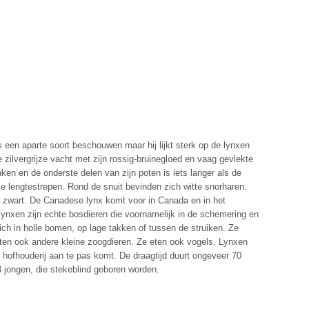
 een aparte soort beschouwen maar hij lijkt sterk op de lynxen
e zilvergrijze vacht met zijn rossig-bruinegloed en vaag gevlekte
nken en de onderste delen van zijn poten is iets langer als de
te lengtestrepen. Rond de snuit bevinden zich witte snorharen.
 is zwart. De Canadese lynx komt voor in Canada en in het
ynxen zijn echte bosdieren die voornamelijk in de schemering en
ich in holle bomen, op lage takken of tussen de struiken. Ze
ten ook andere kleine zoogdieren. Ze eten ook vogels. Lynxen
el hofhouderij aan te pas komt. De draagtijd duurt ongeveer 70
 jongen, die stekeblind geboren worden.