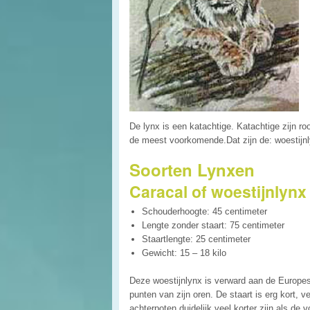
De lynx is een katachtige. Katachtige zijn roo
de meest voorkomende.Dat zijn de: woestijnl
Soorten Lynxen
Caracal of woestijnlynx
Schouderhoogte: 45 centimeter
Lengte zonder staart: 75 centimeter
Staartlengte: 25 centimeter
Gewicht: 15 – 18 kilo
Deze woestijnlynx is verward aan de Europes
punten van zijn oren. De staart is erg kort, v
achterpoten duidelijk veel korter zijn als de