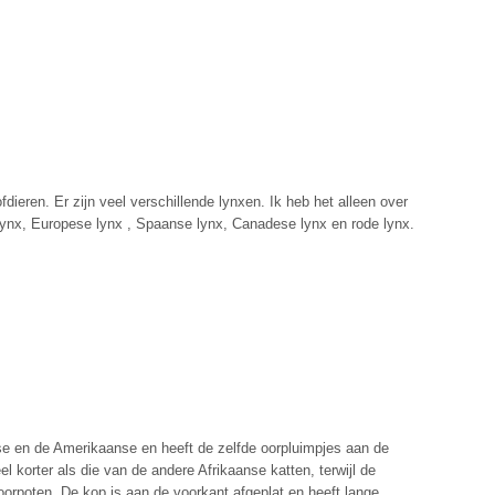
fdieren. Er zijn veel verschillende lynxen. Ik heb het alleen over
ynx, Europese lynx , Spaanse lynx, Canadese lynx en rode lynx.
e en de Amerikaanse en heeft de zelfde oorpluimpjes aan de
eel korter als die van de andere Afrikaanse katten, terwijl de
 voorpoten. De kop is aan de voorkant afgeplat en heeft lange,