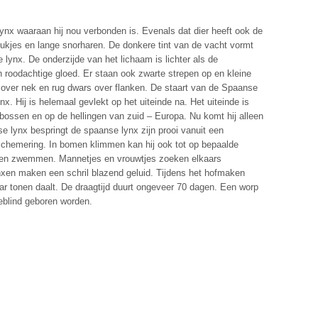
ynx waaraan hij nou verbonden is. Evenals dat dier heeft ook de
ukjes en lange snorharen. De donkere tint van de vacht vormt
ynx. De onderzijde van het lichaam is lichter als de
n roodachtige gloed. Er staan ook zwarte strepen op en kleine
e over nek en rug dwars over flanken. De staart van de Spaanse
nx. Hij is helemaal gevlekt op het uiteinde na. Het uiteinde is
bossen en op de hellingen van zuid – Europa. Nu komt hij alleen
e lynx bespringt de spaanse lynx zijn prooi vanuit een
e schemering. In bomen klimmen kan hij ook tot op bepaalde
n en zwemmen. Mannetjes en vrouwtjes zoeken elkaars
ynxen maken een schril blazend geluid. Tijdens het hofmaken
ar tonen daalt. De draagtijd duurt ongeveer 70 dagen. Een worp
keblind geboren worden.