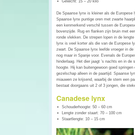
Gewicht: 15 – 20 kilo
De Spaanse lynx is kleiner als de Europese l
Spaanse lynx puntige oren met zwarte haarpl
een kenmerkend verschil tussen de Europese l
bovenzijde. Rug en flanken zijn bruin met ee
ronde vlekken. De strepen lopen in de lengt
lynx is veel korter als die van de Europese ly
zwart. De Spaanse lynx leefde vroeger in de 
nog maar in Spanje voor. Evenals de Europes
hinderlaag. Het dier jaagt ’s nachts en in d
hoogte. Hij kan buitengewoon goed springe
gezelschap alleen in de paartijd. Spaanse l
miauwen ze krijsend, waarbij de stem een pa
bestaat doorgaans uit 2 of 3 jongen, die ste
Canadese lynx
Schouderhoogte: 50 – 60 cm
Lengte zonder staart: 70 – 100 cm
Staartlengte: 10 – 15 cm