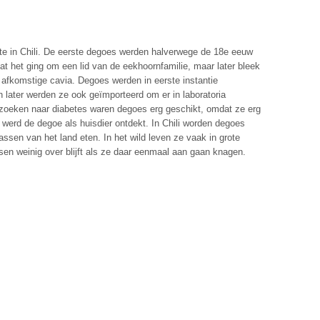
gte in Chili. De eerste degoes werden halverwege de 18e eeuw
at het ging om een lid van de eekhoornfamilie, maar later bleek
i afkomstige cavia. Degoes werden in eerste instantie
 later werden ze ook geïmporteerd om er in laboratoria
zoeken naar diabetes waren degoes erg geschikt, omdat ze erg
r werd de degoe als huisdier ontdekt. In Chili worden degoes
sen van het land eten. In het wild leven ze vaak in grote
ssen weinig over blijft als ze daar eenmaal aan gaan knagen.