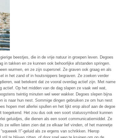
ierige beestjes, die in de vrije natuur in groepen leven. Degoes
ag in takken en ze kunnen ook behoorlijke afstanden springen.
 heen wurmen, en ze zijn supersnel. Ze graven ook graag en als
el in het zand of in houtsnippers begraven. Ze zoeken verder
dieren, wat betekent dat ze vooral overdag actief zijn. Met name
rg actief. Op het midden van de dag slapen ze vaak wel wat,
oogstens twintig minuten wel weer wakker. Degoes slepen bijna
agen is naar hun nest. Sommige dingen gebruiken ze om hun nest
s hopen met allerlei spullen en het lijkt erop alsof aan de degoe
dt toegekend. Het zou dus ook een soort statussymbool kunnen
rlei geluidjes, die dienen als een soort communicatiemiddel. Ze
s ze willen laten zien dat ze elkaar lief vinden, of het mannetje
 “squeeek !!”-geluid als ze ergens van schrikken. Hierop
til te blijven zitten, of door snel weg te kruipen om op de