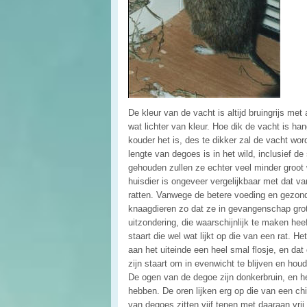
De kleur van de vacht is altijd bruingrijs met
wat lichter van kleur. Hoe dik de vacht is h
kouder het is, des te dikker zal de vacht word
lengte van degoes is in het wild, inclusief d
gehouden zullen ze echter veel minder groot
huisdier is ongeveer vergelijkbaar met dat va
ratten. Vanwege de betere voeding en gezond
knaagdieren zo dat ze in gevangenschap grot
uitzondering, die waarschijnlijk te maken he
staart die wel wat lijkt op die van een rat. H
aan het uiteinde een heel smal flosje, en dat
zijn staart om in evenwicht te blijven en houd
De ogen van de degoe zijn donkerbruin, en he
hebben. De oren lijken erg op die van een chin
van degoes zitten vijf tenen met daaraan vr