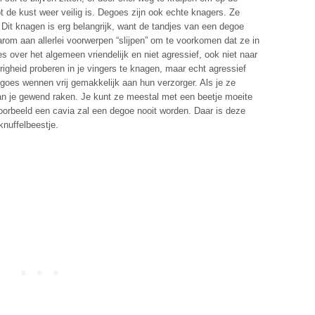
tot de kust weer veilig is. Degoes zijn ook echte knagers. Ze
. Dit knagen is erg belangrijk, want de tandjes van een degoe
rom aan allerlei voorwerpen “slijpen” om te voorkomen dat ze in
s over het algemeen vriendelijk en niet agressief, ook niet naar
righeid proberen in je vingers te knagen, maar echt agressief
goes wennen vrij gemakkelijk aan hun verzorger. Als je ze
aan je gewend raken. Je kunt ze meestal met een beetje moeite
oorbeeld een cavia zal een degoe nooit worden. Daar is deze
knuffelbeestje.