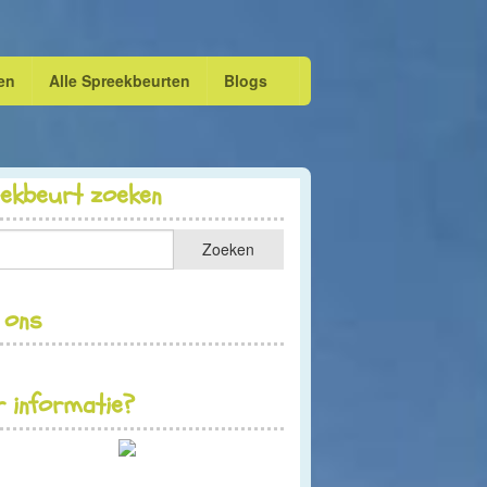
en
Alle Spreekbeurten
Blogs
eekbeurt zoeken
 ons
 informatie?