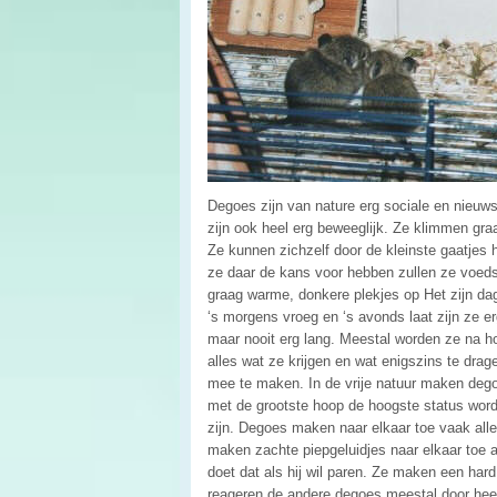
Degoes zijn van nature erg sociale en nieuwsg
zijn ook heel erg beweeglijk. Ze klimmen gra
Ze kunnen zichzelf door de kleinste gaatjes
ze daar de kans voor hebben zullen ze voeds
graag warme, donkere plekjes op Het zijn dag
‘s morgens vroeg en ‘s avonds laat zijn ze e
maar nooit erg lang. Meestal worden ze na h
alles wat ze krijgen en wat enigszins te dr
mee te maken. In de vrije natuur maken degoe
met de grootste hoop de hoogste status wor
zijn. Degoes maken naar elkaar toe vaak alle
maken zachte piepgeluidjes naar elkaar toe al
doet dat als hij wil paren. Ze maken een hard
reageren de andere degoes meestal door heel s