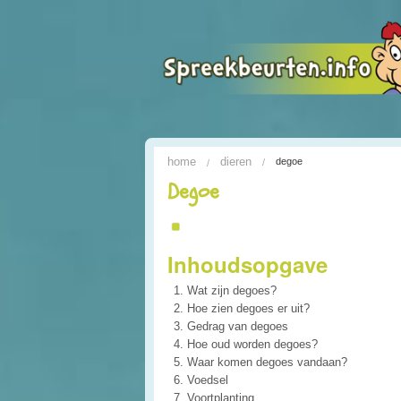
home
dieren
degoe
Degoe
Inhoudsopgave
Wat zijn degoes?
Hoe zien degoes er uit?
Gedrag van degoes
Hoe oud worden degoes?
Waar komen degoes vandaan?
Voedsel
Voortplanting