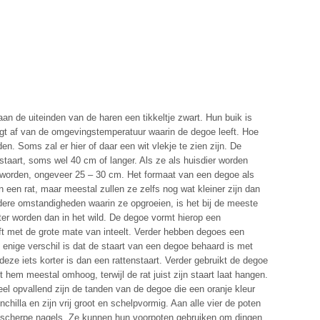
 aan de uiteinden van de haren een tikkeltje zwart. Hun buik is
angt af van de omgevingstemperatuur waarin de degoe leeft. Hoe
en. Soms zal er hier of daar een wit vlekje te zien zijn. De
e staart, soms wel 40 cm of langer. Als ze als huisdier worden
 worden, ongeveer 25 – 30 cm. Het formaat van een degoe als
n een rat, maar meestal zullen ze zelfs nog wat kleiner zijn dan
ere omstandigheden waarin ze opgroeien, is het bij de meeste
er worden dan in het wild. De degoe vormt hierop een
eft met de grote mate van inteelt. Verder hebben degoes een
et enige verschil is dat de staart van een degoe behaard is met
 deze iets korter is dan een rattenstaart. Verder gebruikt de degoe
t hem meestal omhoog, terwijl de rat juist zijn staart laat hangen.
el opvallend zijn de tanden van de degoe die een oranje kleur
chilla en zijn vrij groot en schelpvormig. Aan alle vier de poten
ij scherpe nagels. Ze kunnen hun voorpoten gebruiken om dingen