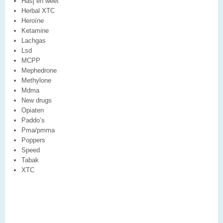
Hasj en weet
Herbal XTC
Heroïne
Ketamine
Lachgas
Lsd
MCPP
Mephedrone
Methylone
Mdma
New drugs
Opiaten
Paddo’s
Pma/pmma
Poppers
Speed
Tabak
XTC