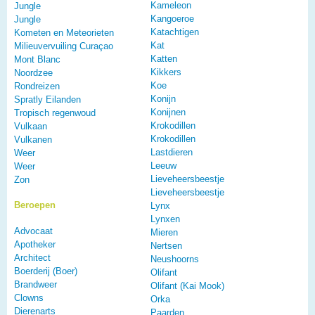
Kameleon
Jungle
Kangoeroe
Jungle
Katachtigen
Kometen en Meteorieten
Kat
Milieuvervuiling Curaçao
Katten
Mont Blanc
Kikkers
Noordzee
Koe
Rondreizen
Konijn
Spratly Eilanden
Konijnen
Tropisch regenwoud
Krokodillen
Vulkaan
Krokodillen
Vulkanen
Lastdieren
Weer
Leeuw
Weer
Lieveheersbeestje
Zon
Lieveheersbeestje
Beroepen
Lynx
Lynxen
Advocaat
Mieren
Apotheker
Nertsen
Architect
Neushoorns
Boerderij (Boer)
Olifant
Brandweer
Olifant (Kai Mook)
Clowns
Orka
Dierenarts
Paarden