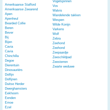
Vogelspinnen
Amerikaanse Stafford
Vos
Amerikaanse Zeearend
Walvis
Apen
Wandelende takken
Apenheul
Wespen
Bearded Collie
Wilde Konijn
Beren
Varkens
Bever
Wolf
Bij
Zebra
Bijen
Zeehond
Cavia
Zeehond
Cavia
Zeepaardje
Chinchilla
Zeeschildpad
Degoe
Zeesterren
Dierentuin
Zwarte weduwe
Dinosauriërs
Dolfijn
Dolfijnen
Duitse Herder
Dwerghamsters
Eekhoorn
Eenden
Emoe
Ezel