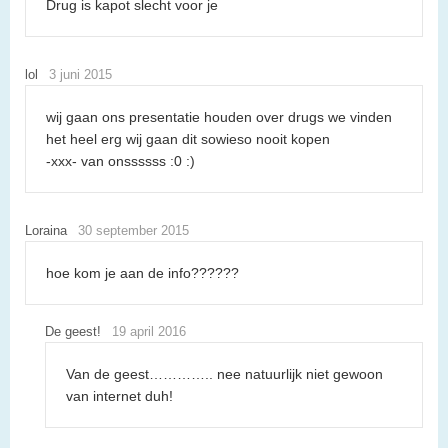
Drug is kapot slecht voor je
lol
3 juni 2015
wij gaan ons presentatie houden over drugs we vinden
het heel erg wij gaan dit sowieso nooit kopen
-xxx- van onssssss :0 :)
Loraina
30 september 2015
hoe kom je aan de info??????
De geest!
19 april 2016
Van de geest………….. nee natuurlijk niet gewoon
van internet duh!