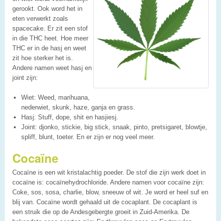
gerookt. Ook word het in
eten verwerkt zoals
spacecake. Er zit een stof
in die THC heet. Hoe meer
THC er in de hasj en weet
zit hoe sterker het is.
Andere namen weet hasj en
joint zijn:
Wiet: Weed, marihuana,
nederwiet, skunk, haze, ganja en grass.
Hasj: Stuff, dope, shit en hasjiesj.
Joint: djonko, stickie, big stick, snaak, pinto, pretsigaret, blowtje,
spliff, blunt, toeter. En er zijn er nog veel meer.
Cocaïne
Cocaïne is een wit kristalachtig poeder. De stof die zijn werk doet in
cocaïne is: cocaïnehydrochloride. Andere namen voor cocaïne zijn:
Coke, sos, sosa, charlie, blow, sneeuw of wit. Je word er heel suf en
blij van. Cocaïne wordt gehaald uit de cocaplant. De cocaplant is
een struik die op de Andesgebergte groeit in Zuid-Amerika. De