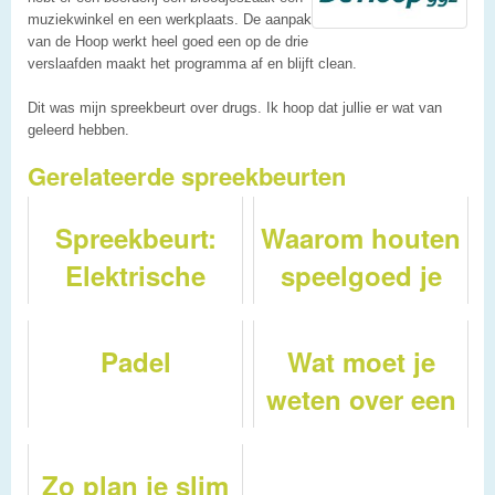
muziekwinkel en een werkplaats. De aanpak
van de Hoop werkt heel goed een op de drie
verslaafden maakt het programma af en blijft clean.
Dit was mijn spreekbeurt over drugs. Ik hoop dat jullie er wat van
geleerd hebben.
Gerelateerde spreekbeurten
Spreekbeurt:
Waarom houten
Elektrische
speelgoed je
auto's
kind helpt bij
rekenvaardigheid
Padel
Wat moet je
in 2026: van
weten over een
telraam tot
zakelijke
rekenblokken
autoverzekering
Zo plan je slim