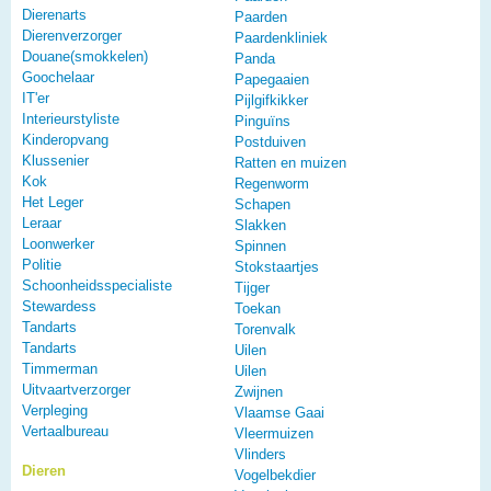
Dierenarts
Paarden
Dierenverzorger
Paardenkliniek
Douane(smokkelen)
Panda
Goochelaar
Papegaaien
IT'er
Pijlgifkikker
Interieurstyliste
Pinguïns
Kinderopvang
Postduiven
Klussenier
Ratten en muizen
Kok
Regenworm
Het Leger
Schapen
Leraar
Slakken
Loonwerker
Spinnen
Politie
Stokstaartjes
Schoonheidsspecialiste
Tijger
Stewardess
Toekan
Tandarts
Torenvalk
Tandarts
Uilen
Timmerman
Uilen
Uitvaartverzorger
Zwijnen
Verpleging
Vlaamse Gaai
Vertaalbureau
Vleermuizen
Vlinders
Dieren
Vogelbekdier