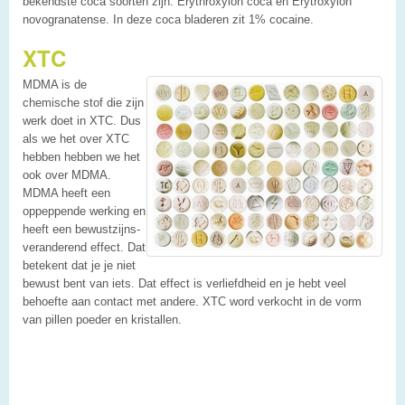
bekendste coca soorten zijn: Erythroxylon coca en Erytroxylon
novogranatense. In deze coca bladeren zit 1% cocaine.
XTC
MDMA is de
chemische stof die zijn
werk doet in XTC. Dus
als we het over XTC
hebben hebben we het
ook over MDMA.
MDMA heeft een
oppeppende werking en
heeft een bewustzijns-
veranderend effect. Dat
betekent dat je je niet
bewust bent van iets. Dat effect is verliefdheid en je hebt veel
behoefte aan contact met andere. XTC word verkocht in de vorm
van pillen poeder en kristallen.