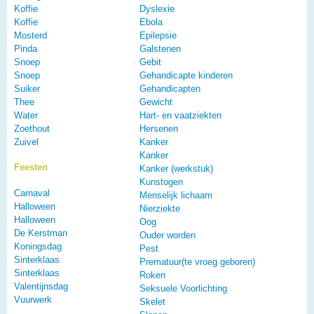
Koffie
Dyslexie
Koffie
Ebola
Mosterd
Epilepsie
Pinda
Galstenen
Snoep
Gebit
Snoep
Gehandicapte kinderen
Suiker
Gehandicapten
Thee
Gewicht
Water
Hart- en vaatziekten
Zoethout
Hersenen
Zuivel
Kanker
Kanker
Feesten
Kanker (werkstuk)
Kunstogen
Carnaval
Menselijk lichaam
Halloween
Nierziekte
Halloween
Oog
De Kerstman
Ouder worden
Koningsdag
Pest
Sinterklaas
Prematuur(te vroeg geboren)
Sinterklaas
Roken
Valentijnsdag
Seksuele Voorlichting
Vuurwerk
Skelet