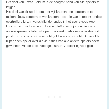
Het doel van Texas Hold ‘m is de hoogste hand van alle spelers te
krijgen.
Het doel van dit spel is om met vijf kaarten een combinatie te
maken. Jouw combinatie van kaarten moet die van je tegenstanders
overtreffen. Er zijn verschillende rondes in het spel steeds weer
kans maakt om te winnen. Je kunt bluffen over je combinatie om
andere spelers te laten stoppen. De inzet in elke ronde bestaat uit
plastic fishes die vaak voor echt geld worden gekocht. Uiteindelijk
blijft er een speler over die de fishes van alle andere spelers heeft
gewonnen. Als de chips voor geld staan, verdient hij veel geld.