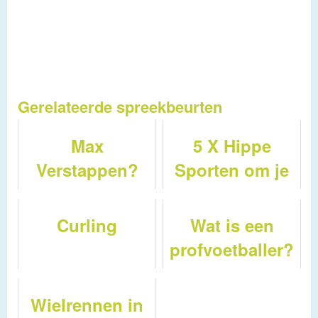
Gerelateerde spreekbeurten
Max
5 X Hippe
Verstappen?
Sporten om je
spreekbeurt
over te doen !
Curling
Wat is een
profvoetballer?
Wielrennen in