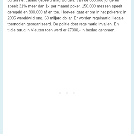
buiten het casino gepeeld mag worden. Van de 800.000 jongeren
speelt 31% meer dan 1x per maand poker. 150.000 messen speelt
geregeld en 800.000 af en toe. Hoeveel gaat er om in het pokeren: in
2005 wereldwijd ong. 60 miljard dollar. Er worden regelmatig illegale
toernooien georganiseerd. De politie doet regelmatig invallen. En
tijdje terug in Vleuten toen werd er €7000,- in beslag genomen.