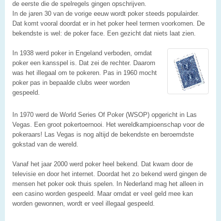
de eerste die de spelregels gingen opschrijven.
In de jaren 30 van de vorige eeuw wordt poker steeds populairder.
Dat komt vooral doordat er in het poker heel termen voorkomen. De
bekendste is wel: de poker face. Een gezicht dat niets laat zien.
In 1938 werd poker in Engeland verboden, omdat
poker een kansspel is. Dat zei de rechter. Daarom
was het illegaal om te pokeren. Pas in 1960 mocht
poker pas in bepaalde clubs weer worden
gespeeld.
In 1970 werd de World Series Of Poker (WSOP) opgericht in Las
Vegas. Een groot pokertoernooi. Het wereldkampioenschap voor de
pokeraars! Las Vegas is nog altijd de bekendste en beroemdste
gokstad van de wereld.
Vanaf het jaar 2000 werd poker heel bekend. Dat kwam door de
televisie en door het internet. Doordat het zo bekend werd gingen de
mensen het poker ook thuis spelen. In Nederland mag het alleen in
een casino worden gespeeld. Maar omdat er veel geld mee kan
worden gewonnen, wordt er veel illegaal gespeeld.