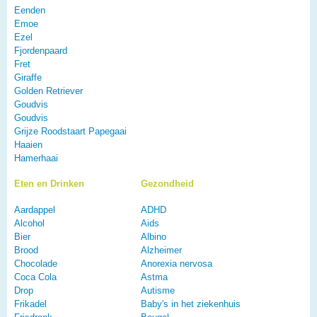
Eenden
Emoe
Ezel
Fjordenpaard
Fret
Giraffe
Golden Retriever
Goudvis
Goudvis
Grijze Roodstaart Papegaai
Haaien
Hamerhaai
Eten en Drinken
Gezondheid
Aardappel
ADHD
Alcohol
Aids
Bier
Albino
Brood
Alzheimer
Chocolade
Anorexia nervosa
Coca Cola
Astma
Drop
Autisme
Frikadel
Baby's in het ziekenhuis