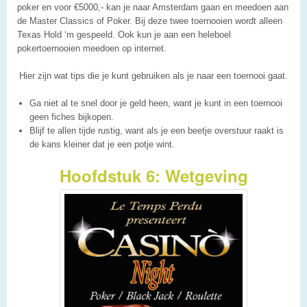
poker en voor €5000,- kan je naar Amsterdam gaan en meedoen aan
de Master Classics of Poker. Bij deze twee toernooien wordt alleen
Texas Hold ‘m gespeeld. Ook kun je aan een heleboel
pokertoernooien meedoen op internet.
Hier zijn wat tips die je kunt gebruiken als je naar een toernooi gaat.
Ga niet al te snel door je geld heen, want je kunt in een toernooi
geen fiches bijkopen.
Blijf te allen tijde rustig, want als je een beetje overstuur raakt is
de kans kleiner dat je een potje wint.
Hoofdstuk 6: Wetgeving