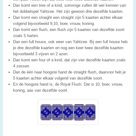
Dan komt een tree of a kind, sommige zullen dit wel kennen van
het dobbelspel Yahtzee. Het zijn gewoon drie dezelfde kaarten.
Dan komt een straight een straight zijn 5 kaarten achter elkaar
volgend bijvoorbeeld 9,10, boer, vrouw, koning.
Dan komt een flush, een flush zijn 5 kaarten van dezelfde soort
zoals 5 harten.
Dan een full house, ook weer van Yahtzee. Bij een full house heb
je drie dezelfde kaarten en nog een keer twee dezelfde kaarten
bijvoorbeeld 3 vijven en 2 azen.
Dan komt een four of a kind, dat zijn vier dezelfde kaarten zoals
4 zessen.
Dan de één naar hoogste hand de straight flush, daarvoor heb je
5 kaarten achter elkaar volgend van dezelfde soort.
En de hoogste hand is, de Royal Flush. Dat is 10, boer, vrouw,
koning, aas van dezelfde soort.