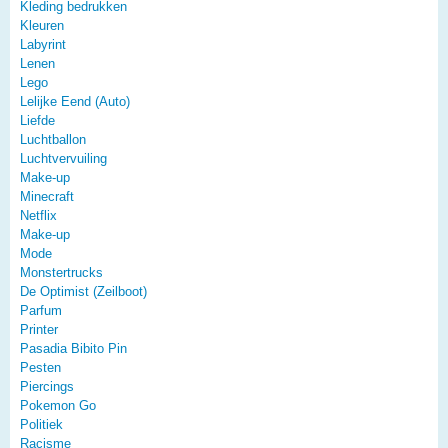
Kleding bedrukken
Kleuren
Labyrint
Lenen
Lego
Lelijke Eend (Auto)
Liefde
Luchtballon
Luchtvervuiling
Make-up
Minecraft
Netflix
Make-up
Mode
Monstertrucks
De Optimist (Zeilboot)
Parfum
Printer
Pasadia Bibito Pin
Pesten
Piercings
Pokemon Go
Politiek
Racisme