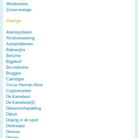
Windmolens
Zonne-energie
Overige
Alarmsysteem
Afvalverwerking
Autoproblemen
Baboesjka
Benzine
Bijgeloof
Bio-industrie
Bruggen
Cartridges
Circus Herman Renz
Cryptomunten
De Kameleon
De Kameleon(2)
Dierenmishandeling
Dijken
Doping in de sport
Drinkwater
Dromen
Drones