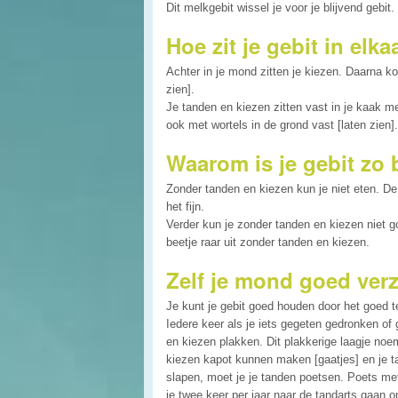
Dit melkgebit wissel je voor je blijvend gebit
Hoe zit je gebit in elka
Achter in je mond zitten je kiezen. Daarna k
zien].
Je tanden en kiezen zitten vast in je kaak me
ook met wortels in de grond vast [laten zien].
Waarom is je gebit zo 
Zonder tanden en kiezen kun je niet eten. D
het fijn.
Verder kun je zonder tanden en kiezen niet g
beetje raar uit zonder tanden en kiezen.
Zelf je mond goed ver
Je kunt je gebit goed houden door het goed t
Iedere keer als je iets gegeten gedronken of 
en kiezen plakken. Dit plakkerige laagje noem
kiezen kapot kunnen maken [gaatjes] en je t
slapen, moet je je tanden poetsen. Poets me
je twee keer per jaar naar de tandarts gaan o