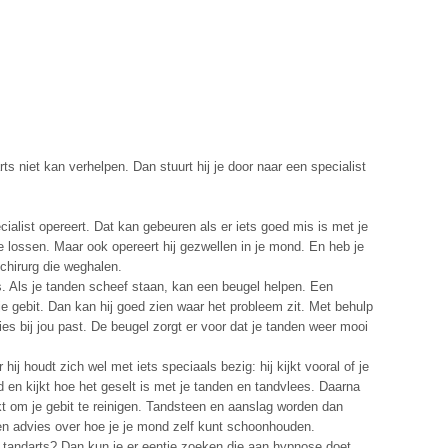
ts niet kan verhelpen. Dan stuurt hij je door naar een specialist
ialist opereert. Dat kan gebeuren als er iets goed mis is met je
 lossen. Maar ook opereert hij gezwellen in je mond. En heb je
chirurg die weghalen.
s. Als je tanden scheef staan, kan een beugel helpen. Een
je gebit. Dan kan hij goed zien waar het probleem zit. Met behulp
es bij jou past. De beugel zorgt er voor dat je tanden weer mooi
ij houdt zich wel met iets speciaals bezig: hij kijkt vooral of je
en kijkt hoe het geselt is met je tanden en tandvlees. Daarna
 om je gebit te reinigen. Tandsteen en aanslag worden dan
n advies over hoe je je mond zelf kunt schoonhouden.
 tandarts? Dan kun je er eentje zoeken die aan hypnose doet.