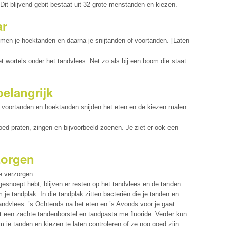
. Dit blijvend gebit bestaat uit 32 grote menstanden en kiezen.
ar
omen je hoektanden en daarna je snijtanden of voortanden. [Laten
t wortels onder het tandvlees. Net zo als bij een boom die staat
belangrijk
e voortanden en hoektanden snijden het eten en de kiezen malen
oed praten, zingen en bijvoorbeeld zoenen. Je ziet er ook een
zorgen
e verzorgen.
gesnoept hebt, blijven er resten op het tandvlees en de tanden
 je tandplak. In die tandplak zitten bacteriën die je tanden en
andvlees. ’s Ochtends na het eten en ’s Avonds voor je gaat
t een zachte tandenborstel en tandpasta me fluoride. Verder kun
m je tanden en kiezen te laten controleren of ze nog goed zijn.