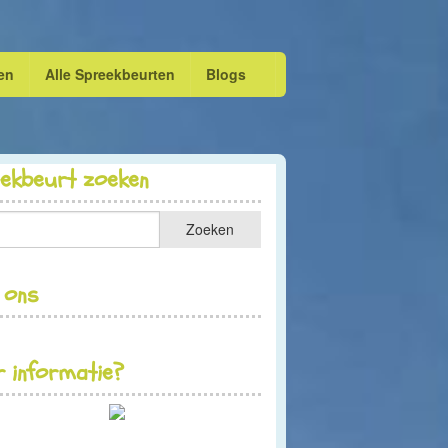
en
Alle Spreekbeurten
Blogs
eekbeurt zoeken
 ons
 informatie?