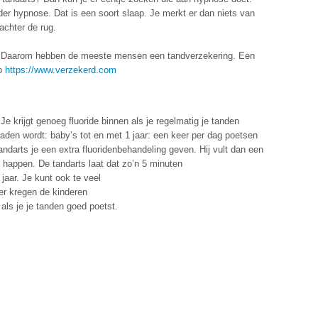
der hypnose. Dat is een soort slaap. Je merkt er dan niets van
achter de rug.
r. Daarom hebben de meeste mensen een tandverzekering. Een
op
https://www.verzekerd.com
Je krijgt genoeg fluoride binnen als je regelmatig je tanden
raden wordt: baby’s tot en met 1 jaar: een keer per dag poetsen
ndarts je een extra fluoridenbehandeling geven. Hij vult dan een
je happen. De tandarts laat dat zo’n 5 minuten
 jaar. Je kunt ook te veel
ger kregen de kinderen
 als je je tanden goed poetst.