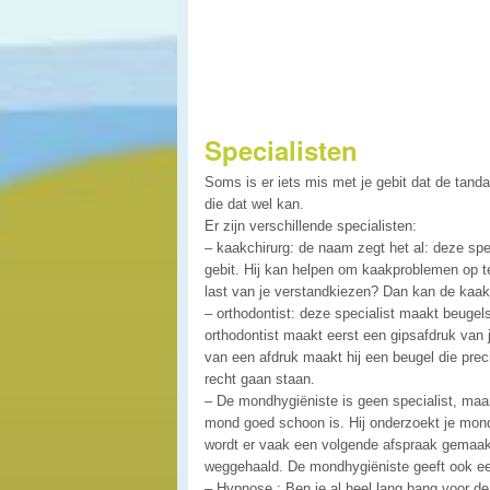
Specialisten
Soms is er iets mis met je gebit dat de tandar
die dat wel kan.
Er zijn verschillende specialisten:
– kaakchirurg: de naam zegt het al: deze spec
gebit. Hij kan helpen om kaakproblemen op te
last van je verstandkiezen? Dan kan de kaak
– orthodontist: deze specialist maakt beugel
orthodontist maakt eerst een gipsafdruk van 
van een afdruk maakt hij een beugel die preci
recht gaan staan.
– De mondhygiëniste is geen specialist, maar h
mond goed schoon is. Hij onderzoekt je mond 
wordt er vaak een volgende afspraak gemaakt
weggehaald. De mondhygiëniste geeft ook ee
– Hypnose : Ben je al heel lang bang voor de