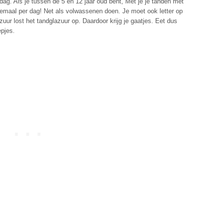
dag. Als je tussen de 5 en 12 jaar oud bent, Met je je tanden met
emaal per dag! Net als volwassenen doen. Je moet ook letter op
zuur lost het tandglazuur op. Daardoor krijg je gaatjes. Eet dus
epjes.