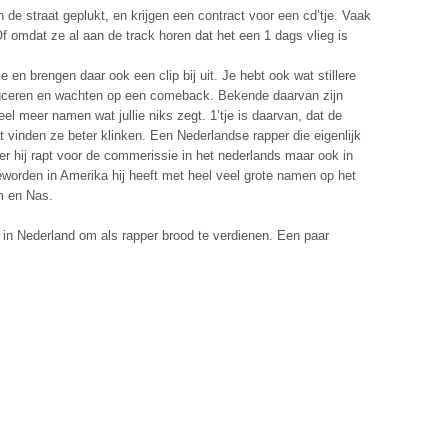
 de straat geplukt, en krijgen een contract voor een cd’tje. Vaak
f omdat ze al aan de track horen dat het een 1 dags vlieg is
 en brengen daar ook een clip bij uit. Je hebt ook wat stillere
duceren en wachten op een comeback. Bekende daarvan zijn
el meer namen wat jullie niks zegt. 1’tje is daarvan, dat de
 vinden ze beter klinken. Een Nederlandse rapper die eigenlijk
ower hij rapt voor de commerissie in het nederlands maar ook in
geworden in Amerika hij heeft met heel veel grote namen op het
m en Nas.
r in Nederland om als rapper brood te verdienen. Een paar