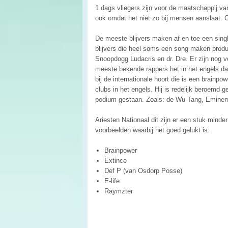
1 dags vliegers zijn voor de maatschappij van
ook omdat het niet zo bij mensen aanslaat. O
De meeste blijvers maken af en toe een single
blijvers die heel soms een song maken pro
Snoopdogg Ludacris en dr. Dre. Er zijn nog ve
meeste bekende rappers het in het engels dat
bij de internationale hoort die is een brainp
clubs in het engels. Hij is redelijk beroemd 
podium gestaan. Zoals: de Wu Tang, Emine
Ariesten Nationaal dit zijn er een stuk minde
voorbeelden waarbij het goed gelukt is:
Brainpower
Extince
Def P (van Osdorp Posse)
E-life
Raymzter