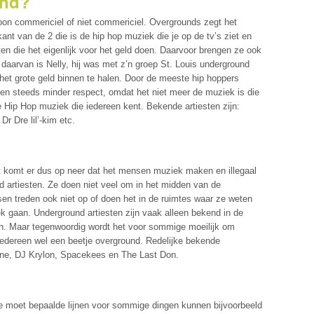
und?
oon commericiel of niet commericiel. Overgrounds zegt het
ant van de 2 die is de hip hop muziek die je op de tv’s ziet en
ten die het eigenlijk voor het geld doen. Daarvoor brengen ze ook
 daarvan is Nelly, hij was met z’n groep St. Louis underground
het grote geld binnen te halen. Door de meeste hip hoppers
en steeds minder respect, omdat het niet meer de muziek is die
 Hip Hop muziek die iedereen kent. Bekende artiesten zijn:
r Dre lil’-kim etc.
t komt er dus op neer dat het mensen muziek maken en illegaal
nd artiesten. Ze doen niet veel om in het midden van de
sen treden ook niet op of doen het in de ruimtes waar ze weten
 gaan. Underground artiesten zijn vaak alleen bekend in de
ten. Maar tegenwoordig wordt het voor sommige moeilijk om
iedereen wel een beetje overground. Redelijke bekende
tone, DJ Krylon, Spacekees en The Last Don.
. Je moet bepaalde lijnen voor sommige dingen kunnen bijvoorbeeld