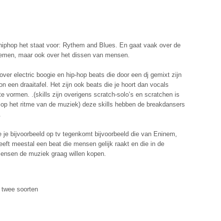
 hiphop het staat voor: Rythem and Blues. En gaat vaak over de
blemen, maar ook over het dissen van mensen.
ver electric boogie en hip-hop beats die door een dj gemixt zijn
on een draaitafel. Het zijn ook beats die je hoort dan vocals
 vormen. .(skills zijn overigens scratch-solo’s en scratchen is
op het ritme van de muziek) deze skills hebben de breakdansers
.
 je bijvoorbeeld op tv tegenkomt bijvoorbeeld die van Eninem,
eft meestal een beat die mensen gelijk raakt en die in de
mensen de muziek graag willen kopen.
t twee soorten