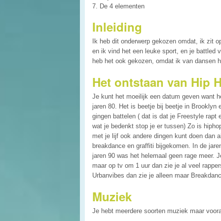
7. De 4 elementen
Inleiding
Ik heb dit onderwerp gekozen omdat, ik zit o
en ik vind het een leuke sport, en je battled 
heb het ook gekozen, omdat ik van dansen ho
Het ontstaan van Hip 
Je kunt het moeilijk een datum geven want h
jaren 80. Het is beetje bij beetje in Brooklyn
gingen battelen ( dat is dat je Freestyle rapt
wat je bedenkt stop je er tussen) Zo is hipho
met je lijf ook andere dingen kunt doen dan 
breakdance en graffiti bijgekomen. In de jare
jaren 90 was het helemaal geen rage meer. Je
maar op tv om 1 uur dan zie je al veel rappe
Urbanvibes dan zie je alleen maar Breakdanc
Muziek
Je hebt meerdere soorten muziek maar voora