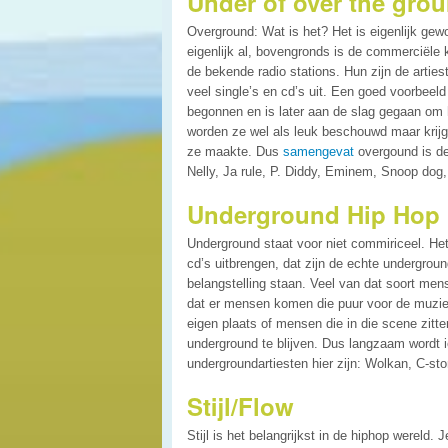
Under of over the gro
Overground: Wat is het? Het is eigenlijk gew
eigenlijk al, bovengronds is de commerciële k
de bekende radio stations. Hun zijn de arties
veel single’s en cd’s uit. Een goed voorbeeld
begonnen en is later aan de slag gegaan om 
worden ze wel als leuk beschouwd maar krijg
ze maakte. Dus
samengevat
overgound is de
Nelly, Ja rule, P. Diddy, Eminem, Snoop dog, D
Underground Hip Hop
Underground staat voor niet commiriceel. He
cd’s uitbrengen, dat zijn de echte undergrou
belangstelling staan. Veel van dat soort men
dat er mensen komen die puur voor de muziek
eigen plaats of mensen die in die scene zit
underground te blijven. Dus langzaam wordt 
undergroundartiesten hier zijn: Wolkan, C-s
Stijl/Flow
Stijl is het belangrijkst in de hiphop wereld