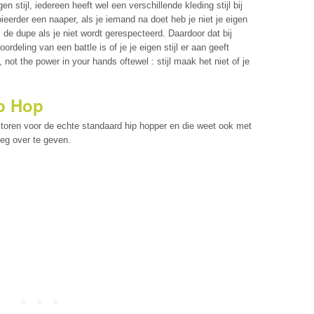
en stijl, iedereen heeft wel een verschillende kleding stijl bij
erder een naaper, als je iemand na doet heb je niet je eigen
l de dupe als je niet wordt gerespecteerd. Daardoor dat bij
deling van een battle is of je je eigen stijl er aan geeft
ot the power in your hands oftewel : stijl maak het niet of je
p Hop
actoren voor de echte standaard hip hopper en die weet ook met
leg over te geven.