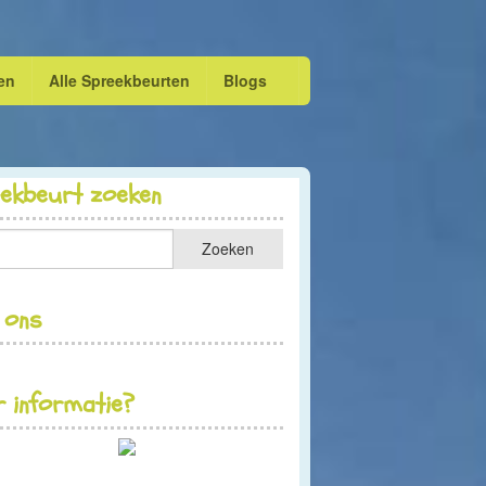
en
Alle Spreekbeurten
Blogs
eekbeurt zoeken
 ons
 informatie?