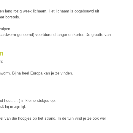
en lang rozig week lichaam. Het lichaam is opgebouwd uit
ar borstels.
ruipen.
 aardworm genoemd) voortdurend langer en korter. De grootte van
m
n:
worm. Bijna heel Europa kan je ze vinden.
d hout, … ) in kleine stukjes op.
hij in zijn lijf.
wel van die hoopjes op het strand. In de tuin vind je ze ook wel