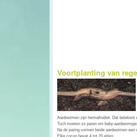
Voortplanting van re
Aardwormen zijn hermafrodiet. Dat betekent d
Toch moeten ze paren om baby-aardwormpjes 
Na de paring vormen beide aardwormen een c
Elke cocon bevat 4 tot 20 eitjes.