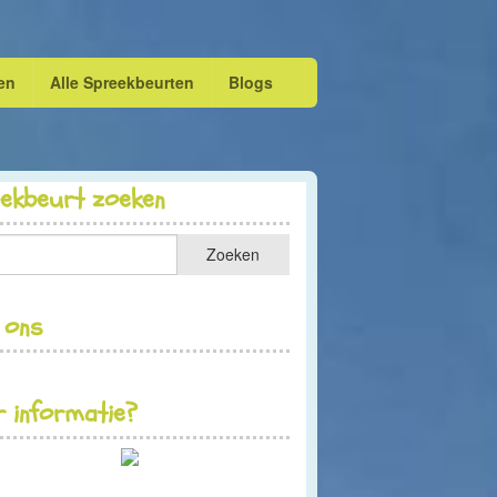
en
Alle Spreekbeurten
Blogs
eekbeurt zoeken
 ons
 informatie?