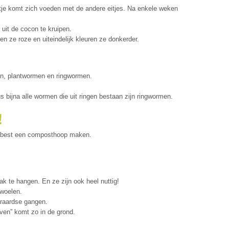
eitje komt zich voeden met de andere eitjes. Na enkele weken
 uit de cocon te kruipen.
n ze roze en uiteindelijk kleuren ze donkerder.
n, plantwormen en ringwormen.
us bijna alle wormen die uit ringen bestaan zijn ringwormen.
!
 je best een composthoop maken.
 te hangen. En ze zijn ook heel nuttig!
woelen.
raardse gangen.
ven” komt zo in de grond.