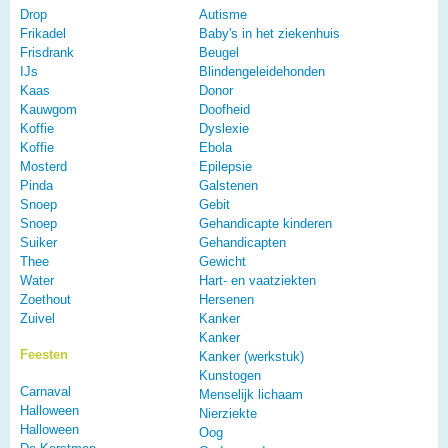
Drop
Autisme
Frikadel
Baby's in het ziekenhuis
Frisdrank
Beugel
IJs
Blindengeleidehonden
Kaas
Donor
Kauwgom
Doofheid
Koffie
Dyslexie
Koffie
Ebola
Mosterd
Epilepsie
Pinda
Galstenen
Snoep
Gebit
Snoep
Gehandicapte kinderen
Suiker
Gehandicapten
Thee
Gewicht
Water
Hart- en vaatziekten
Zoethout
Hersenen
Zuivel
Kanker
Kanker
Feesten
Kanker (werkstuk)
Kunstogen
Carnaval
Menselijk lichaam
Halloween
Nierziekte
Halloween
Oog