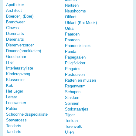
Apotheker
Nertsen
Architect
Neushoorns
Boerderij (Boer)
Olifant
Brandweer
Olifant (Kai Mook)
Clowns
Orka
Dierenarts
Paarden
Dierenarts
Paarden
Dierenverzorger
Paardenkliniek
Douane(smokkelen)
Panda
Goochelaar
Papegaaien
IT'er
Pijlgifkikker
Interieurstyliste
Pinguïns
Kinderopvang
Postduiven
Klussenier
Ratten en muizen
Kok
Regenworm
Het Leger
Schapen
Leraar
Slakken
Loonwerker
Spinnen
Politie
Stokstaartjes
Schoonheidsspecialiste
Tijger
Stewardess
Toekan
Tandarts
Torenvalk
Tandarts
Uilen