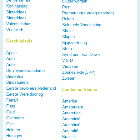
De Kerstman
Ouder worden
Koningsdag
Pest
Sinterklaas
Prematuur(te vroeg geboren)
Sinterklaas
Roken
Valentijnsdag
Seksuele Voorlichting
Vuurwerk
Skelet
Slapen
Geschiedenis
Spijsvertering
Stem
Apple
Syndroom van Down
Auto
V.S.D
Auto
Virussen
De 7 wereldwonderen
Zonneziekte(EPP)
Dierentuin
Zweten
Dinosauriërs
Eerste bewoners Nederland
Landen en Steden
Eerste Wereldoorlog
Ferrari
Amerika
Fiets
Amsterdam
Geld
Antarctica
Giethoorn
Argentinië
Glas
Argentinië
Heksen
Australië
Horloges
Brazilië