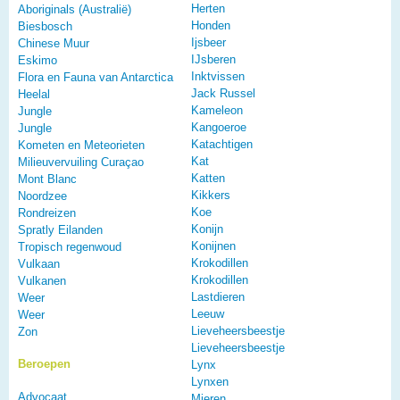
Herten
Aboriginals (Australië)
Honden
Biesbosch
Ijsbeer
Chinese Muur
IJsberen
Eskimo
Inktvissen
Flora en Fauna van Antarctica
Jack Russel
Heelal
Kameleon
Jungle
Kangoeroe
Jungle
Katachtigen
Kometen en Meteorieten
Kat
Milieuvervuiling Curaçao
Katten
Mont Blanc
Kikkers
Noordzee
Koe
Rondreizen
Konijn
Spratly Eilanden
Konijnen
Tropisch regenwoud
Krokodillen
Vulkaan
Krokodillen
Vulkanen
Lastdieren
Weer
Leeuw
Weer
Lieveheersbeestje
Zon
Lieveheersbeestje
Beroepen
Lynx
Lynxen
Advocaat
Mieren