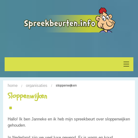
Home
home
organisaties
sloppenwijken
Onderwerp vinden
Sloppenwijken
Spreekbeurt houden
Hallo! Ik ben Janneke en ik heb mijn spreekbeurt over sloppenwijken
Alle Spreekbeurten
gehouden.
Blogs
In Nederland zijn we veel luxe gewend. Er is warm en koud