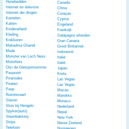
Hunebedden
Canada
Internet en televisie
China
Internet der dingen
Curaçao
Kastelen
Cyprus
Katten
Engeland
Kinderarbeid
Frankrijk
Kleding
Galápagos eilanden
Knikkeren
Gran Canaria
Mahadma Ghandi
Groot Brittannië
Mode
Indonesië
Monster van Loch Ness
Italië
Motorfiets
Italië
Otzi de Gletsjermummie
Japan
Paspoort
Kreta
Piramides
Las Vegas
Piraten
Las Vegas
Poep
Macau
Ruimtevaart
Marokko
Slaven
Monaco
Sluis bij Hengelo
Nederland
Spyker(auto)
Nepal
Steenbakkerij
New York
Strips
Nieuw Zeeland
Telefoon
Noorwegen