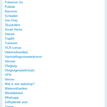
Pokemon Go
Politiek
Racisme
Scheiden
Sim-Only
Skylanders
Smart Home
Stenen
Traplift
Tuinieren
VCA-cursus
Varkensboerderij
Vaststellingsovereenkomst
Vervoer
Vliegtuig
Vliegtuigen(werkstuk)
VPN
Verven
Wat is een webshop?
Waterontharders
Wereldwinkel
Whatsapp
Zelfrijdende auto
Zomer