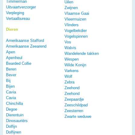
Timmerman
Uilen
Uitvaartverzorger
Zwijnen
Verpleging
Vlaamse Gaai
Vertaalbureau
Vleermuizen
Vlinders
Dieren
Vogelbekdier
Vogelspinnen
Amerikaanse Stafford
Vos
Amerikaanse Zeearend
Walvis
Apen
Wandelende takken
Apenheul
Wespen
Bearded Collie
Wilde Konijn
Beren
Varkens
Bever
Wolf
Bij
Zebra
Bijen
Zeehond
Cavia
Zeehond
Cavia
Zeepaardje
Chinchilla
Zeeschildpad
Degoe
Zeesterren
Dierentuin
Zwarte weduwe
Dinosauriërs
Dolfijn
Dolfijnen