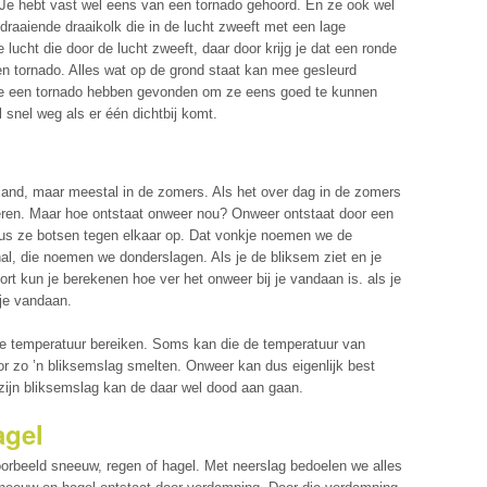
 Je hebt vast wel eens van een tornado gehoord. En ze ook wel
draaiende draaikolk die in de lucht zweeft met een lage
ucht die door de lucht zweeft, daar door krijg je dat een ronde
n tornado. Alles wat op de grond staat kan mee gesleurd
 ze een tornado hebben gevonden om ze eens goed te kunnen
 snel weg als er één dichtbij komt.
land, maar meestal in de zomers. Als het over dag in de zomers
eren. Maar hoe ontstaat onweer nou? Onweer ontstaat door een
dus ze botsen tegen elkaar op. Dat vonkje noemen we de
l, die noemen we donderslagen. Als je de bliksem ziet en je
rt kun je berekenen hoe ver het onweer bij je vandaan is. als je
 je vandaan.
ge temperatuur bereiken. Soms kan die de temperatuur van
or zo ’n bliksemslag smelten. Onweer kan dus eigenlijk best
or zijn bliksemslag kan de daar wel dood aan gaan.
agel
voorbeeld sneeuw, regen of hagel. Met neerslag bedoelen we alles