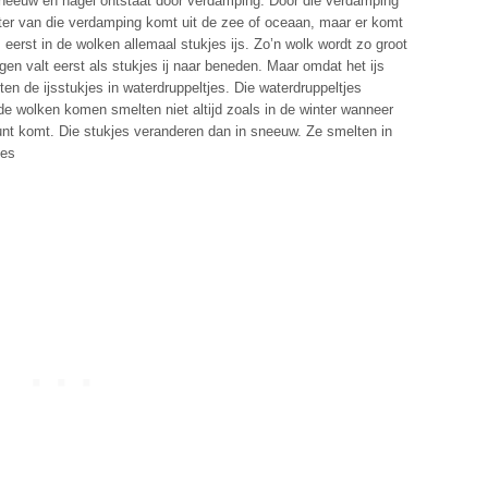
sneeuw en hagel ontstaat door verdamping. Door die verdamping
ter van die verdamping komt uit de zee of oceaan, maar er komt
eerst in de wolken allemaal stukjes ijs. Zo’n wolk wordt zo groot
en valt eerst als stukjes ij naar beneden. Maar omdat het ijs
en de ijsstukjes in waterdruppeltjes. Die waterdruppeltjes
 de wolken komen smelten niet altijd zoals in de winter wanneer
unt komt. Die stukjes veranderen dan in sneeuw. Ze smelten in
jes