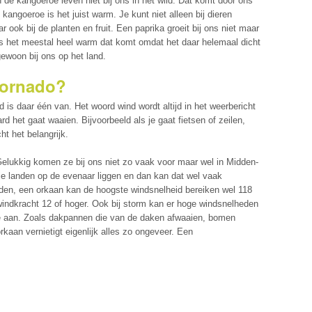
n de kangoeroe leven niet bij ons in het wild. Dat komt door ons
 kangoeroe is het juist warm. Je kunt niet alleen bij dieren
 ook bij de planten en fruit. Een paprika groeit bij ons niet maar
 is het meestal heel warm dat komt omdat het daar helemaal dicht
ewoon bij ons op het land.
 tornado?
d is daar één van. Het woord wind wordt altijd in het weerbericht
het gaat waaien. Bijvoorbeeld als je gaat fietsen of zeilen,
t het belangrijk.
Gelukkig komen ze bij ons niet zo vaak voor maar wel in Midden-
e landen op de evenaar liggen en dan kan dat wel vaak
den, een orkaan kan de hoogste windsnelheid bereiken wel 118
windkracht 12 of hoger. Ook bij storm kan er hoge windsnelheden
de aan. Zoals dakpannen die van de daken afwaaien, bomen
kaan vernietigt eigenlijk alles zo ongeveer. Een