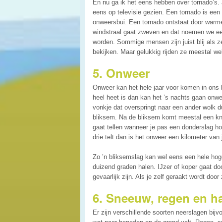
En nu ga ik het eens hebben over tornado’s.
eens op televisie gezien. Een tornado is een 
onweersbui. Een tornado ontstaat door warme l
windstraal gaat zweven en dat noemen we ee
worden. Sommige mensen zijn juist blij als
bekijken. Maar gelukkig rijden ze meestal wel
5. Onweer
Onweer kan het hele jaar voor komen in ons 
heel heet is dan kan het ’s nachts gaan onw
vonkje dat overspringt naar een ander wolk 
bliksem. Na de bliksem komt meestal een kna
gaat tellen wanneer je pas een donderslag hoo
drie telt dan is het onweer een kilometer van
Zo ’n bliksemslag kan wel eens een hele ho
duizend graden halen. IJzer of koper gaat do
gevaarlijk zijn. Als je zelf geraakt wordt do
6. Sneeuw, regen en h
Er zijn verschillende soorten neerslagen bij