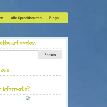
en
Alle Spreekbeurten
Blogs
eekbeurt zoeken
 ons
 informatie?