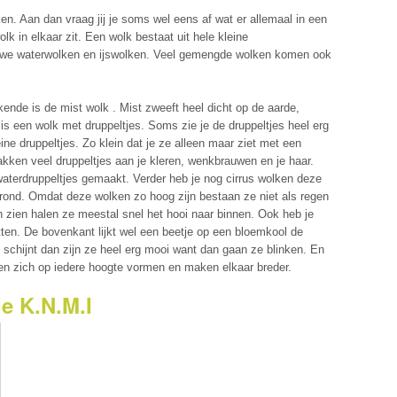
ken. Aan dan vraag jij je soms wel eens af wat er allemaal in een
lk in elkaar zit. Een wolk bestaat uit hele kleine
en we waterwolken en ijswolken. Veel gemengde wolken komen ook
kende is de mist wolk . Mist zweeft heel dicht op de aarde,
is een wolk met druppeltjes. Soms zie je de druppeltjes heel erg
ine druppeltjes. Zo klein dat je ze alleen maar ziet met een
akken veel druppeltjes aan je kleren, wenkbrauwen en je haar.
waterdruppeltjes gemaakt. Verder heb je nog cirrus wolken deze
grond. Omdat deze wolken zo hoog zijn bestaan ze niet als regen
en zien halen ze meestal snel het hooi naar binnen. Ook heb je
ten. De bovenkant lijkt wel een beetje op een bloemkool de
t schijnt dan zijn ze heel erg mooi want dan gaan ze blinken. En
nen zich op iedere hoogte vormen en maken elkaar breder.
de K.N.M.I