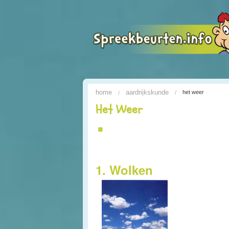
home
aardrijkskunde
het weer
Het Weer
1. Wolken