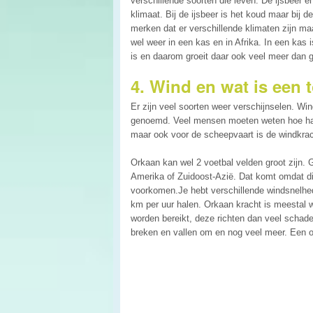
verschillende soorten die leven. De ijsbeer e
klimaat. Bij de ijsbeer is het koud maar bij de
merken dat er verschillende klimaten zijn maar
wel weer in een kas en in Afrika. In een kas
is en daarom groeit daar ook veel meer dan g
4. Wind en wat is een
Er zijn veel soorten weer verschijnselen. Win
genoemd. Veel mensen moeten weten hoe hard 
maar ook voor de scheepvaart is de windkrach
Orkaan kan wel 2 voetbal velden groot zijn. 
Amerika of Zuidoost-Azië. Dat komt omdat di
voorkomen.Je hebt verschillende windsnelhe
km per uur halen. Orkaan kracht is meestal 
worden bereikt, deze richten dan veel scha
breken en vallen om en nog veel meer. Een or