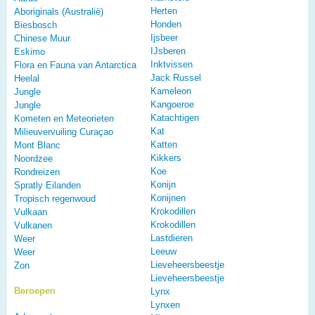
Herten
Aboriginals (Australië)
Honden
Biesbosch
Ijsbeer
Chinese Muur
IJsberen
Eskimo
Inktvissen
Flora en Fauna van Antarctica
Jack Russel
Heelal
Kameleon
Jungle
Kangoeroe
Jungle
Katachtigen
Kometen en Meteorieten
Kat
Milieuvervuiling Curaçao
Katten
Mont Blanc
Kikkers
Noordzee
Koe
Rondreizen
Konijn
Spratly Eilanden
Konijnen
Tropisch regenwoud
Krokodillen
Vulkaan
Krokodillen
Vulkanen
Lastdieren
Weer
Leeuw
Weer
Lieveheersbeestje
Zon
Lieveheersbeestje
Beroepen
Lynx
Lynxen