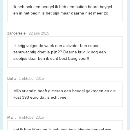
ik heb ook een beugel ik heb een buiten boord beygel
en in het begin is het pijn maar daarna niet meer zo
zangeresje
22 juni 2015
Ik krijg volgende week een activator ben super
zenuwachtig doet ie pijn?? Daarna krijg ik nog een
slootjes daar ben ik echt best bang voor!!
Bella
1 oktober 2015
Mijn vriendin heeft gisteren een beugel gekregen en die
kost 398 euro dat is echt veel.
Marit
6 oktober 2015
hoi ik ben Marit en ik heb een hele iritante beugel wat