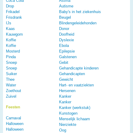
Coca Cola
Astma
Drop
Autisme
Frikadel
Baby's in het ziekenhuis
Frisdrank
Beugel
IJs
Blindengeleidehonden
Kaas
Donor
Kauwgom
Doofheid
Koffie
Dyslexie
Koffie
Ebola
Mosterd
Epilepsie
Pinda
Galstenen
Snoep
Gebit
Snoep
Gehandicapte kinderen
Suiker
Gehandicapten
Thee
Gewicht
Water
Hart- en vaatziekten
Zoethout
Hersenen
Zuivel
Kanker
Kanker
Feesten
Kanker (werkstuk)
Kunstogen
Carnaval
Menselijk lichaam
Halloween
Nierziekte
Halloween
Oog