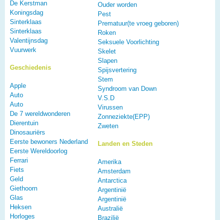
De Kerstman
Ouder worden
Koningsdag
Pest
Sinterklaas
Prematuur(te vroeg geboren)
Sinterklaas
Roken
Valentijnsdag
Seksuele Voorlichting
Vuurwerk
Skelet
Slapen
Geschiedenis
Spijsvertering
Stem
Apple
Syndroom van Down
Auto
V.S.D
Auto
Virussen
De 7 wereldwonderen
Zonneziekte(EPP)
Dierentuin
Zweten
Dinosauriërs
Eerste bewoners Nederland
Landen en Steden
Eerste Wereldoorlog
Ferrari
Amerika
Fiets
Amsterdam
Geld
Antarctica
Giethoorn
Argentinië
Glas
Argentinië
Heksen
Australië
Horloges
Brazilië