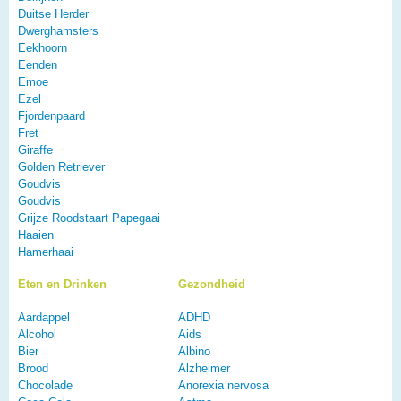
Duitse Herder
Dwerghamsters
Eekhoorn
Eenden
Emoe
Ezel
Fjordenpaard
Fret
Giraffe
Golden Retriever
Goudvis
Goudvis
Grijze Roodstaart Papegaai
Haaien
Hamerhaai
Eten en Drinken
Gezondheid
Aardappel
ADHD
Alcohol
Aids
Bier
Albino
Brood
Alzheimer
Chocolade
Anorexia nervosa