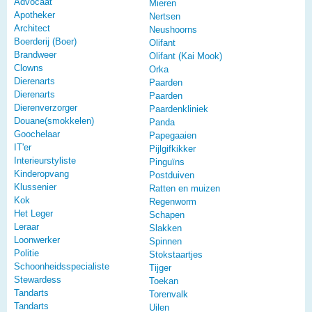
Advocaat
Mieren
Apotheker
Nertsen
Architect
Neushoorns
Boerderij (Boer)
Olifant
Brandweer
Olifant (Kai Mook)
Clowns
Orka
Dierenarts
Paarden
Dierenarts
Paarden
Dierenverzorger
Paardenkliniek
Douane(smokkelen)
Panda
Goochelaar
Papegaaien
IT'er
Pijlgifkikker
Interieurstyliste
Pinguïns
Kinderopvang
Postduiven
Klussenier
Ratten en muizen
Kok
Regenworm
Het Leger
Schapen
Leraar
Slakken
Loonwerker
Spinnen
Politie
Stokstaartjes
Schoonheidsspecialiste
Tijger
Stewardess
Toekan
Tandarts
Torenvalk
Tandarts
Uilen