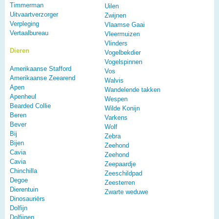
Timmerman
Uilen
Uitvaartverzorger
Zwijnen
Verpleging
Vlaamse Gaai
Vertaalbureau
Vleermuizen
Vlinders
Dieren
Vogelbekdier
Vogelspinnen
Amerikaanse Stafford
Vos
Amerikaanse Zeearend
Walvis
Apen
Wandelende takken
Apenheul
Wespen
Bearded Collie
Wilde Konijn
Beren
Varkens
Bever
Wolf
Bij
Zebra
Bijen
Zeehond
Cavia
Zeehond
Cavia
Zeepaardje
Chinchilla
Zeeschildpad
Degoe
Zeesterren
Dierentuin
Zwarte weduwe
Dinosauriërs
Dolfijn
Dolfijnen