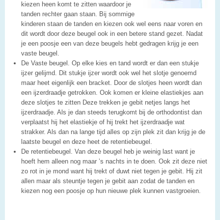
kiezen heen komt te zitten waardoor je
tanden rechter gaan staan. Bij sommige
kinderen staan de tanden en kiezen ook wel eens naar voren en
dit wordt door deze beugel ook in een betere stand gezet. Nadat
je een poosje een van deze beugels hebt gedragen krijg je een
vaste beugel.
De Vaste beugel. Op elke kies en tand wordt er dan een stukje
ijzer gelijmd. Dit stukje ijzer wordt ook wel het slotje genoemd
maar heet eigenlijk een bracket. Door de slotjes heen wordt dan
een ijzerdraadje getrokken. Ook komen er kleine elastiekjes aan
deze slotjes te zitten Deze trekken je gebit netjes langs het
ijzerdraadje. Als je dan steeds terugkomt bij de orthodontist dan
verplaatst hij het elastiekje of hij trekt het ijzerdraadje wat
strakker. Als dan na lange tijd alles op zijn plek zit dan krijg je de
laatste beugel en deze heet de retentiebeugel.
De retentiebeugel. Van deze beugel heb je weinig last want je
hoeft hem alleen nog maar ’s nachts in te doen. Ook zit deze niet
zo rot in je mond want hij trekt of duwt niet tegen je gebit. Hij zit
allen maar als steuntje tegen je gebit aan zodat de tanden en
kiezen nog een poosje op hun nieuwe plek kunnen vastgroeien.