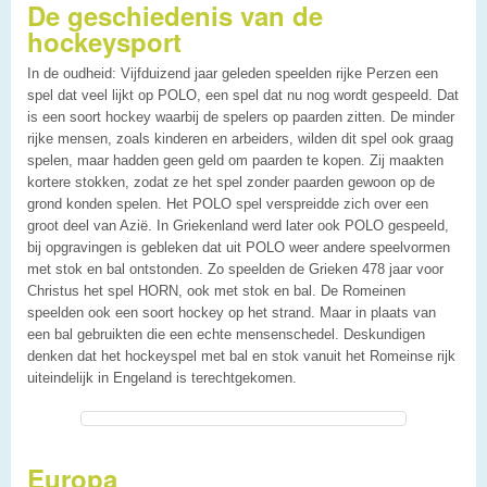
De geschiedenis van de
hockeysport
In de oudheid: Vijfduizend jaar geleden speelden rijke Perzen een
spel dat veel lijkt op POLO, een spel dat nu nog wordt gespeeld. Dat
is een soort hockey waarbij de spelers op paarden zitten. De minder
rijke mensen, zoals kinderen en arbeiders, wilden dit spel ook graag
spelen, maar hadden geen geld om paarden te kopen. Zij maakten
kortere stokken, zodat ze het spel zonder paarden gewoon op de
grond konden spelen. Het POLO spel verspreidde zich over een
groot deel van Azië. In Griekenland werd later ook POLO gespeeld,
bij opgravingen is gebleken dat uit POLO weer andere speelvormen
met stok en bal ontstonden. Zo speelden de Grieken 478 jaar voor
Christus het spel HORN, ook met stok en bal. De Romeinen
speelden ook een soort hockey op het strand. Maar in plaats van
een bal gebruikten die een echte mensenschedel. Deskundigen
denken dat het hockeyspel met bal en stok vanuit het Romeinse rijk
uiteindelijk in Engeland is terechtgekomen.
Europa