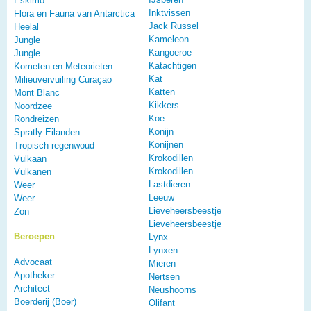
Eskimo
Inktvissen
Flora en Fauna van Antarctica
Jack Russel
Heelal
Kameleon
Jungle
Kangoeroe
Jungle
Katachtigen
Kometen en Meteorieten
Kat
Milieuvervuiling Curaçao
Katten
Mont Blanc
Kikkers
Noordzee
Koe
Rondreizen
Konijn
Spratly Eilanden
Konijnen
Tropisch regenwoud
Krokodillen
Vulkaan
Krokodillen
Vulkanen
Lastdieren
Weer
Leeuw
Weer
Lieveheersbeestje
Zon
Lieveheersbeestje
Beroepen
Lynx
Lynxen
Advocaat
Mieren
Apotheker
Nertsen
Architect
Neushoorns
Boerderij (Boer)
Olifant