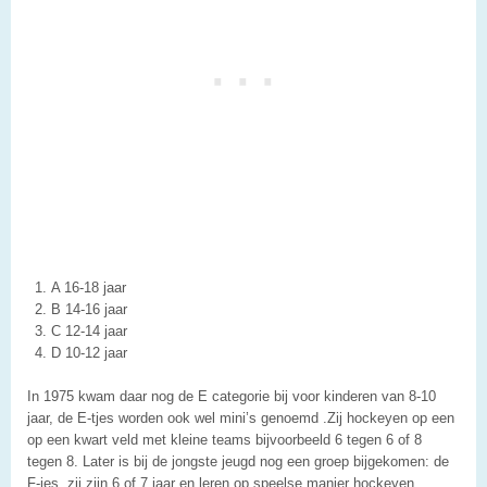
A 16-18 jaar
B 14-16 jaar
C 12-14 jaar
D 10-12 jaar
In 1975 kwam daar nog de E categorie bij voor kinderen van 8-10
jaar, de E-tjes worden ook wel mini’s genoemd .Zij hockeyen op een
op een kwart veld met kleine teams bijvoorbeeld 6 tegen 6 of 8
tegen 8. Later is bij de jongste jeugd nog een groep bijgekomen: de
F-jes, zij zijn 6 of 7 jaar en leren op speelse manier hockeyen.