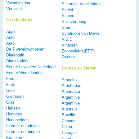
Valentijnsdag
Seksuele Voorlichting
Vuurwerk
Skelet
Slapen
Geschiedenis
Spijsvertering
Stem
Apple
Syndroom van Down
Auto
V.S.D
Auto
Virussen
De 7 wereldwonderen
Zonneziekte(EPP)
Dierentuin
Zweten
Dinosauriërs
Eerste bewoners Nederland
Landen en Steden
Eerste Wereldoorlog
Ferrari
Amerika
Fiets
Amsterdam
Geld
Antarctica
Giethoorn
Argentinië
Glas
Argentinië
Heksen
Australië
Horloges
Brazilië
Hunebedden
Canada
Internet en televisie
China
Internet der dingen
Curaçao
Kastelen
Cyprus