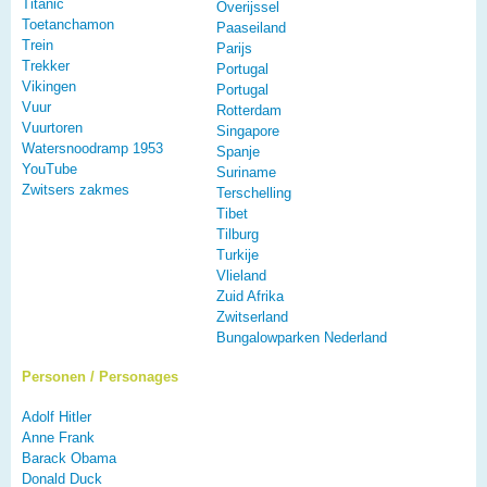
Titanic
Overijssel
Toetanchamon
Paaseiland
Trein
Parijs
Trekker
Portugal
Vikingen
Portugal
Vuur
Rotterdam
Vuurtoren
Singapore
Watersnoodramp 1953
Spanje
YouTube
Suriname
Zwitsers zakmes
Terschelling
Tibet
Tilburg
Turkije
Vlieland
Zuid Afrika
Zwitserland
Bungalowparken Nederland
Personen / Personages
Adolf Hitler
Anne Frank
Barack Obama
Donald Duck