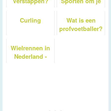
Verstappen?
Sporten om je
spreekbeurt
over te doen !
Curling
Wat is een
profvoetballer?
Wielrennen in
Nederland -
Wat is de
vuelta?