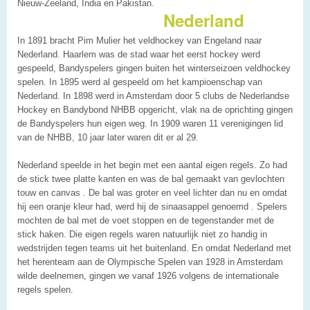
Nieuw-Zeeland, India en Pakistan.
Nederland
In 1891 bracht Pim Mulier het veldhockey van Engeland naar
Nederland. Haarlem was de stad waar het eerst hockey werd
gespeeld, Bandyspelers gingen buiten het winterseizoen veldhockey
spelen. In 1895 werd al gespeeld om het kampioenschap van
Nederland. In 1898 werd in Amsterdam door 5 clubs de Nederlandse
Hockey en Bandybond NHBB opgericht, vlak na de oprichting gingen
de Bandyspelers hun eigen weg. In 1909 waren 11 verenigingen lid
van de NHBB, 10 jaar later waren dit er al 29.
Nederland speelde in het begin met een aantal eigen regels. Zo had
de stick twee platte kanten en was de bal gemaakt van gevlochten
touw en canvas . De bal was groter en veel lichter dan nu en omdat
hij een oranje kleur had, werd hij de sinaasappel genoemd . Spelers
mochten de bal met de voet stoppen en de tegenstander met de
stick haken. Die eigen regels waren natuurlijk niet zo handig in
wedstrijden tegen teams uit het buitenland. En omdat Nederland met
het herenteam aan de Olympische Spelen van 1928 in Amsterdam
wilde deelnemen, gingen we vanaf 1926 volgens de internationale
regels spelen.