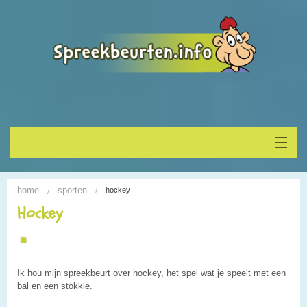
Home
home
sporten
hockey
Onderwerp vinden
Hockey
Spreekbeurt houden
Alle Spreekbeurten
Ik hou mijn spreekbeurt over hockey, het spel wat je speelt met een
bal en een stokkie.
Blogs