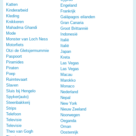
Katten
Engeland
Kinderarbeid
Frankrijk
Kleding
Galápagos eilanden
Knikkeren
Gran Canaria
Mahadma Ghandi
Groot Brittannië
Mode
Indonesië
Monster van Loch Ness
Italië
Motorfiets
Italië
Otzi de Gletsjermummie
Japan
Paspoort
Kreta
Piramides
Las Vegas
Piraten
Las Vegas
Poep
Macau
Ruimtevaart
Marokko
Slaven
Monaco
Sluis bij Hengelo
Nederland
Spyker(auto)
Nepal
Steenbakkerij
New York
Strips
Nieuw Zeeland
Telefoon
Noorwegen
Televisie
Oeganda
Televisie
Oman
Theo van Gogh
Oostenrijk