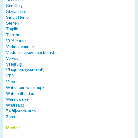
Sim-Only
Skylanders
Smart Home
Stenen
Traplift
Tuinieren
VCA-cursus
Varkensboerderij
Vaststellingsovereenkomst
Vervoer
Vliegtuig
Vliegtuigen(werkstuk)
VPN
Verven
Wat is een webshop?
Waterontharders
Wereldwinkel
Whatsapp
Zelfrijdende auto
Zomer
Muziek