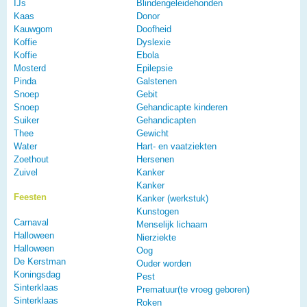
IJs
Blindengeleidehonden
Kaas
Donor
Kauwgom
Doofheid
Koffie
Dyslexie
Koffie
Ebola
Mosterd
Epilepsie
Pinda
Galstenen
Snoep
Gebit
Snoep
Gehandicapte kinderen
Suiker
Gehandicapten
Thee
Gewicht
Water
Hart- en vaatziekten
Zoethout
Hersenen
Zuivel
Kanker
Kanker
Feesten
Kanker (werkstuk)
Kunstogen
Carnaval
Menselijk lichaam
Halloween
Nierziekte
Halloween
Oog
De Kerstman
Ouder worden
Koningsdag
Pest
Sinterklaas
Prematuur(te vroeg geboren)
Sinterklaas
Roken