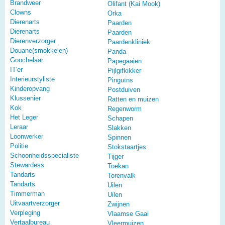
Brandweer
Olifant (Kai Mook)
Clowns
Orka
Dierenarts
Paarden
Dierenarts
Paarden
Dierenverzorger
Paardenkliniek
Douane(smokkelen)
Panda
Goochelaar
Papegaaien
IT'er
Pijlgifkikker
Interieurstyliste
Pinguïns
Kinderopvang
Postduiven
Klussenier
Ratten en muizen
Kok
Regenworm
Het Leger
Schapen
Leraar
Slakken
Loonwerker
Spinnen
Politie
Stokstaartjes
Schoonheidsspecialiste
Tijger
Stewardess
Toekan
Tandarts
Torenvalk
Tandarts
Uilen
Timmerman
Uilen
Uitvaartverzorger
Zwijnen
Verpleging
Vlaamse Gaai
Vertaalbureau
Vleermuizen