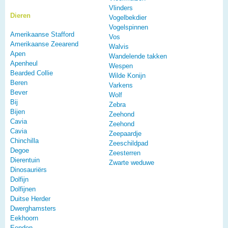
Vlinders
Dieren
Vogelbekdier
Vogelspinnen
Amerikaanse Stafford
Vos
Amerikaanse Zeearend
Walvis
Apen
Wandelende takken
Apenheul
Wespen
Bearded Collie
Wilde Konijn
Beren
Varkens
Bever
Wolf
Bij
Zebra
Bijen
Zeehond
Cavia
Zeehond
Cavia
Zeepaardje
Chinchilla
Zeeschildpad
Degoe
Zeesterren
Dierentuin
Zwarte weduwe
Dinosauriërs
Dolfijn
Dolfijnen
Duitse Herder
Dwerghamsters
Eekhoorn
Eenden