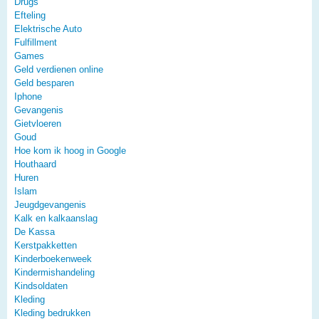
Drugs
Efteling
Elektrische Auto
Fulfillment
Games
Geld verdienen online
Geld besparen
Iphone
Gevangenis
Gietvloeren
Goud
Hoe kom ik hoog in Google
Houthaard
Huren
Islam
Jeugdgevangenis
Kalk en kalkaanslag
De Kassa
Kerstpakketten
Kinderboekenweek
Kindermishandeling
Kindsoldaten
Kleding
Kleding bedrukken