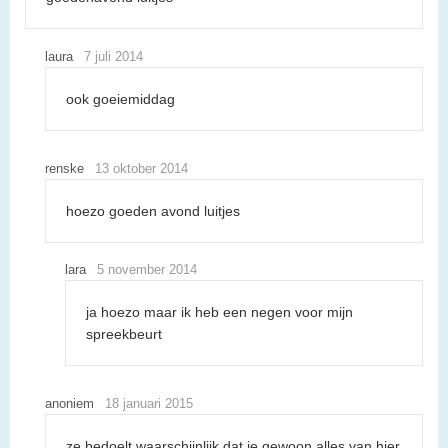
laura
7 juli 2014
ook goeiemiddag
renske
13 oktober 2014
hoezo goeden avond luitjes
lara
5 november 2014
ja hoezo maar ik heb een negen voor mijn
spreekbeurt
anoniem
18 januari 2015
ze bedoelt waarschijnlijk dat je gewoon alles van hier