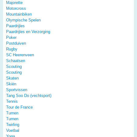
Majorette
Motorcross
Mountainbiken
Olympische Spelen
Paardrijles
Paardrijles en Verzorging
Poker
Postduiven
Rugby
SC Heerenveen
Schaatsen
Scouting
Scouting
Skaten
Skiën
Sportvissen
Tang Soo Do (vechtsport)
Tennis
Tour de France
Turnen
Turnen
Twirling
Voetbal
Yoga