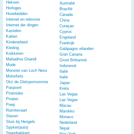
Heksen
Australië
Horloges
Brazilië
Hunebedden
Canada
Internet en televisie
China
Internet der dingen
Curaçao
Kastelen
Cyprus
Katten
Engeland
Kinderarbeid
Frankrijk
Kleding
Galápagos eilanden
Knikkeren
Gran Canaria
Mahadma Ghandi
Groot Brittannië
Mode
Indonesië
Monster van Loch Ness
Italië
Motorfiets
Italië
Otzi de Gletsjermummie
Japan
Paspoort
Kreta
Piramides
Las Vegas
Piraten
Las Vegas
Poep
Macau
Ruimtevaart
Marokko
Slaven
Monaco
Sluis bij Hengelo
Nederland
Spyker(auto)
Nepal
Steenbakkerij
New York