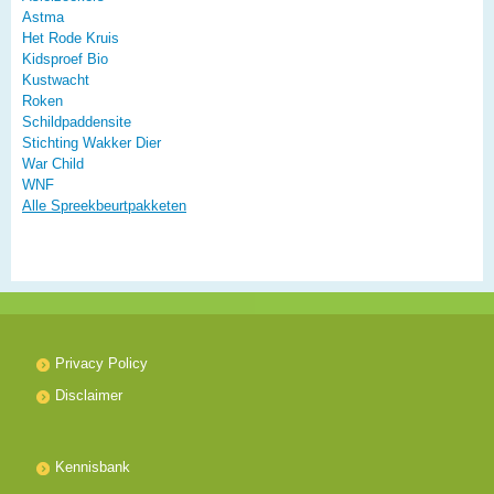
Astma
Het Rode Kruis
Kidsproef Bio
Kustwacht
Roken
Schildpaddensite
Stichting Wakker Dier
War Child
WNF
Alle Spreekbeurtpakketen
Privacy Policy
Disclaimer
Kennisbank