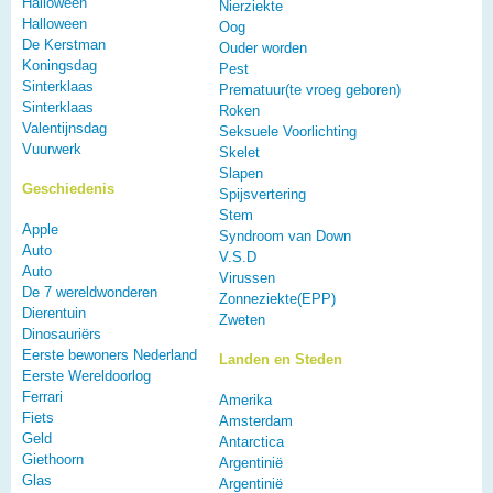
Halloween
Nierziekte
Halloween
Oog
De Kerstman
Ouder worden
Koningsdag
Pest
Sinterklaas
Prematuur(te vroeg geboren)
Sinterklaas
Roken
Valentijnsdag
Seksuele Voorlichting
Vuurwerk
Skelet
Slapen
Geschiedenis
Spijsvertering
Stem
Apple
Syndroom van Down
Auto
V.S.D
Auto
Virussen
De 7 wereldwonderen
Zonneziekte(EPP)
Dierentuin
Zweten
Dinosauriërs
Eerste bewoners Nederland
Landen en Steden
Eerste Wereldoorlog
Ferrari
Amerika
Fiets
Amsterdam
Geld
Antarctica
Giethoorn
Argentinië
Glas
Argentinië