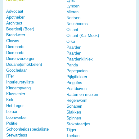
Lynx
Lynxen
Advocaat
Mieren
Apotheker
Nertsen
Architect
Neushoorns
Boerderij (Boer)
Olifant
Brandweer
Olifant (Kai Mook)
Clowns
Orka
Dierenarts
Paarden
Dierenarts
Paarden
Dierenverzorger
Paardenkliniek
Douane(smokkelen)
Panda
Goochelaar
Papegaaien
IT'er
Pijlgifkikker
Interieurstyliste
Pinguïns
Kinderopvang
Postduiven
Klussenier
Ratten en muizen
Kok
Regenworm
Het Leger
Schapen
Leraar
Slakken
Loonwerker
Spinnen
Politie
Stokstaartjes
Schoonheidsspecialiste
Tijger
Stewardess
Toekan