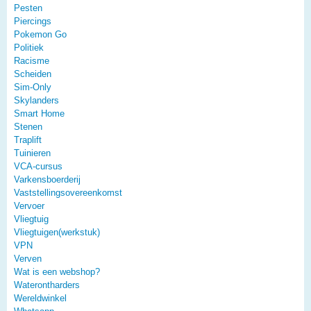
Pesten
Piercings
Pokemon Go
Politiek
Racisme
Scheiden
Sim-Only
Skylanders
Smart Home
Stenen
Traplift
Tuinieren
VCA-cursus
Varkensboerderij
Vaststellingsovereenkomst
Vervoer
Vliegtuig
Vliegtuigen(werkstuk)
VPN
Verven
Wat is een webshop?
Waterontharders
Wereldwinkel