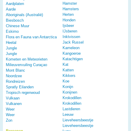
Hamster
Aardplaten
Hamsters
Aarde
Herten
Aboriginals (Australië)
Honden
Biesbosch
Ijsbeer
Chinese Muur
IJsberen
Eskimo
Inktvissen
Flora en Fauna van Antarctica
Jack Russel
Heelal
Kameleon
Jungle
Kangoeroe
Jungle
Katachtigen
Kometen en Meteorieten
Kat
Milieuvervuiling Curaçao
Katten
Mont Blanc
Kikkers
Noordzee
Koe
Rondreizen
Konijn
Spratly Eilanden
Konijnen
Tropisch regenwoud
Krokodillen
Vulkaan
Krokodillen
Vulkanen
Lastdieren
Weer
Leeuw
Weer
Lieveheersbeestje
Zon
Lieveheersbeestje
Beroepen