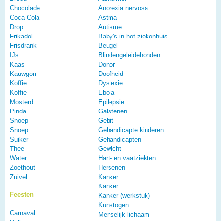
Chocolade
Anorexia nervosa
Coca Cola
Astma
Drop
Autisme
Frikadel
Baby's in het ziekenhuis
Frisdrank
Beugel
IJs
Blindengeleidehonden
Kaas
Donor
Kauwgom
Doofheid
Koffie
Dyslexie
Koffie
Ebola
Mosterd
Epilepsie
Pinda
Galstenen
Snoep
Gebit
Snoep
Gehandicapte kinderen
Suiker
Gehandicapten
Thee
Gewicht
Water
Hart- en vaatziekten
Zoethout
Hersenen
Zuivel
Kanker
Kanker
Feesten
Kanker (werkstuk)
Kunstogen
Carnaval
Menselijk lichaam