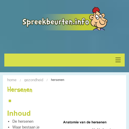
Home
home
gezondheid
hersenen
Onderwerp vinden
Hersenen
Spreekbeurt houden
Inhoud
Alle Spreekbeurten
De hersenen
Blogs
Waar bestaan je