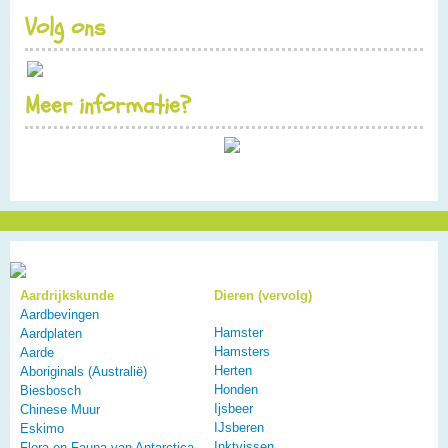
Volg ons
Meer informatie?
Aardrijkskunde
Dieren (vervolg)
Aardbevingen
Hamster
Aardplaten
Hamsters
Aarde
Herten
Aboriginals (Australië)
Honden
Biesbosch
Ijsbeer
Chinese Muur
IJsberen
Eskimo
Inktvissen
Flora en Fauna van Antarctica