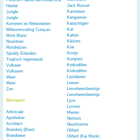
Jack Russel
Heelal
Kameleon
Jungle
Kangoeroe
Jungle
Katachtigen
Kometen en Meteorieten
Kat
Milieuvervuiling Curaçao
Katten
Mont Blanc
Kikkers
Noordzee
Koe
Rondreizen
Konijn
Spratly Eilanden
Konijnen
Tropisch regenwoud
Krokodillen
Vulkaan
Krokodillen
Vulkanen
Lastdieren
Weer
Leeuw
Weer
Lieveheersbeestje
Zon
Lieveheersbeestje
Beroepen
Lynx
Lynxen
Advocaat
Mieren
Apotheker
Nertsen
Architect
Neushoorns
Boerderij (Boer)
Olifant
Brandweer
Olifant (Kai Mook)