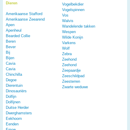
Dieren
Vogelbekdier
Vogelspinnen
Amerikaanse Stafford
Vos
Amerikaanse Zeearend
Walvis
Apen
Wandelende takken
Apenheul
Wespen
Bearded Collie
Wilde Konijn
Beren
Varkens
Bever
Wolf
Bij
Zebra
Bijen
Zeehond
Cavia
Zeehond
Cavia
Zeepaardje
Chinchilla
Zeeschildpad
Degoe
Zeesterren
Dierentuin
Zwarte weduwe
Dinosauriërs
Dolfijn
Dolfijnen
Duitse Herder
Dwerghamsters
Eekhoorn
Eenden
Emoe