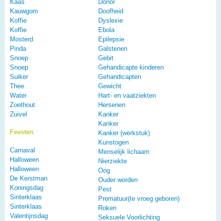
Kaas
Donor
Kauwgom
Doofheid
Koffie
Dyslexie
Koffie
Ebola
Mosterd
Epilepsie
Pinda
Galstenen
Snoep
Gebit
Snoep
Gehandicapte kinderen
Suiker
Gehandicapten
Thee
Gewicht
Water
Hart- en vaatziekten
Zoethout
Hersenen
Zuivel
Kanker
Kanker
Feesten
Kanker (werkstuk)
Kunstogen
Carnaval
Menselijk lichaam
Halloween
Nierziekte
Halloween
Oog
De Kerstman
Ouder worden
Koningsdag
Pest
Sinterklaas
Prematuur(te vroeg geboren)
Sinterklaas
Roken
Valentijnsdag
Seksuele Voorlichting