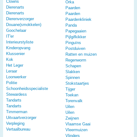
Clowns
Orka
Dierenarts
Paarden
Dierenarts
Paarden
Dierenverzorger
Paardenkliniek
Douane(smokkelen)
Panda
Goochelaar
Papegaaien
IT'er
Pijlgifkikker
Interieurstyliste
Pinguïns
Kinderopvang
Postduiven
Klussenier
Ratten en muizen
Kok
Regenworm
Het Leger
Schapen
Leraar
Slakken
Loonwerker
Spinnen
Politie
Stokstaartjes
Schoonheidsspecialiste
Tijger
Stewardess
Toekan
Tandarts
Torenvalk
Tandarts
Uilen
Timmerman
Uilen
Uitvaartverzorger
Zwijnen
Verpleging
Vlaamse Gaai
Vertaalbureau
Vleermuizen
Vlinders