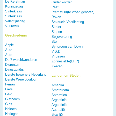
De Kerstman
Ouder worden
Koningsdag
Pest
Sinterklaas
Prematuur(te vroeg geboren)
Sinterklaas
Roken
Valentijnsdag
Seksuele Voorlichting
Vuurwerk
Skelet
Slapen
Geschiedenis
Spijsvertering
Stem
Apple
Syndroom van Down
Auto
V.S.D
Auto
Virussen
De 7 wereldwonderen
Zonneziekte(EPP)
Dierentuin
Zweten
Dinosauriërs
Eerste bewoners Nederland
Landen en Steden
Eerste Wereldoorlog
Ferrari
Amerika
Fiets
Amsterdam
Geld
Antarctica
Giethoorn
Argentinië
Glas
Argentinië
Heksen
Australië
Horloges
Brazilië