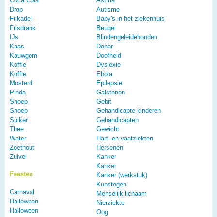
Coca Cola
Astma
Drop
Autisme
Frikadel
Baby's in het ziekenhuis
Frisdrank
Beugel
IJs
Blindengeleidehonden
Kaas
Donor
Kauwgom
Doofheid
Koffie
Dyslexie
Koffie
Ebola
Mosterd
Epilepsie
Pinda
Galstenen
Snoep
Gebit
Snoep
Gehandicapte kinderen
Suiker
Gehandicapten
Thee
Gewicht
Water
Hart- en vaatziekten
Zoethout
Hersenen
Zuivel
Kanker
Kanker
Feesten
Kanker (werkstuk)
Kunstogen
Carnaval
Menselijk lichaam
Halloween
Nierziekte
Halloween
Oog