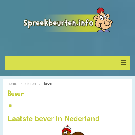
Home
home
dieren
bever
Onderwerp vinden
Bever
Spreekbeurt houden
Laatste bever in Nederland
Alle Spreekbeurten
Blogs