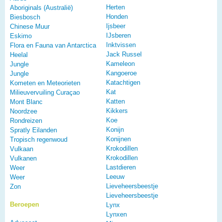
Herten
Aboriginals (Australië)
Honden
Biesbosch
Ijsbeer
Chinese Muur
IJsberen
Eskimo
Inktvissen
Flora en Fauna van Antarctica
Jack Russel
Heelal
Kameleon
Jungle
Kangoeroe
Jungle
Katachtigen
Kometen en Meteorieten
Kat
Milieuvervuiling Curaçao
Katten
Mont Blanc
Kikkers
Noordzee
Koe
Rondreizen
Konijn
Spratly Eilanden
Konijnen
Tropisch regenwoud
Krokodillen
Vulkaan
Krokodillen
Vulkanen
Lastdieren
Weer
Leeuw
Weer
Lieveheersbeestje
Zon
Lieveheersbeestje
Beroepen
Lynx
Lynxen