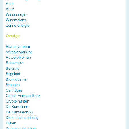
Vuur
Vuur
Windenergie
Windmolens
Zonne-energie
Overige
Alarmsysteem
Afvalverwerking
Autoproblemen
Baboesjka
Benzine
Bijgeloof
Bio-industrie
Bruggen
Cartridges
Circus Herman Renz
Cryptomunten
De Kameleon
De Kameleon(2)
Dierenmishandeling
Dijken
Doping in de sport