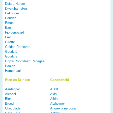
Duitse Herder
Dwerghamsters
Eekhoorn
Eenden
Emoe
Ezel
Fjordenpaard
Fret
Giraffe
Golden Retriever
Goudvis
Goudvis
Grijze Roodstaart Papegaai
Haaien
Hamerhaai
Eten en Drinken
Gezondheid
Aardappel
ADHD
Alcohol
Aids
Bier
Albino
Brood
Alzheimer
Chocolade
Anorexia nervosa