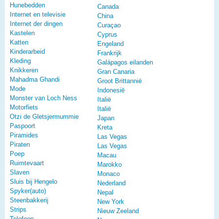
Hunebedden
Canada
Internet en televisie
China
Internet der dingen
Curaçao
Kastelen
Cyprus
Katten
Engeland
Kinderarbeid
Frankrijk
Kleding
Galápagos eilanden
Knikkeren
Gran Canaria
Mahadma Ghandi
Groot Brittannië
Mode
Indonesië
Monster van Loch Ness
Italië
Motorfiets
Italië
Otzi de Gletsjermummie
Japan
Paspoort
Kreta
Piramides
Las Vegas
Piraten
Las Vegas
Poep
Macau
Ruimtevaart
Marokko
Slaven
Monaco
Sluis bij Hengelo
Nederland
Spyker(auto)
Nepal
Steenbakkerij
New York
Strips
Nieuw Zeeland
Telefoon