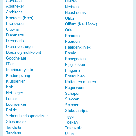
Advocaat
Mieren
Apotheker
Nertsen
Architect
Neushoorns
Boerderij (Boer)
Olifant
Brandweer
Olifant (Kai Mook)
Clowns
Orka
Dierenarts
Paarden
Dierenarts
Paarden
Dierenverzorger
Paardenkliniek
Douane(smokkelen)
Panda
Goochelaar
Papegaaien
IT'er
Pijlgifkikker
Interieurstyliste
Pinguïns
Kinderopvang
Postduiven
Klussenier
Ratten en muizen
Kok
Regenworm
Het Leger
Schapen
Leraar
Slakken
Loonwerker
Spinnen
Politie
Stokstaartjes
Schoonheidsspecialiste
Tijger
Stewardess
Toekan
Tandarts
Torenvalk
Tandarts
Uilen