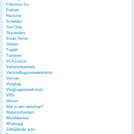
Pokemon Go
Politiek
Racisme
Scheiden
Sim-Only
Skylanders
Smart Home
Stenen
Traplift
Tuinieren
VCA-cursus
Varkensboerderij
Vaststellingsovereenkomst
Vervoer
Vliegtuig
Vliegtuigen(werkstuk)
VPN
Verven
Wat is een webshop?
Waterontharders
Wereldwinkel
Whatsapp
Zelfrijdende auto