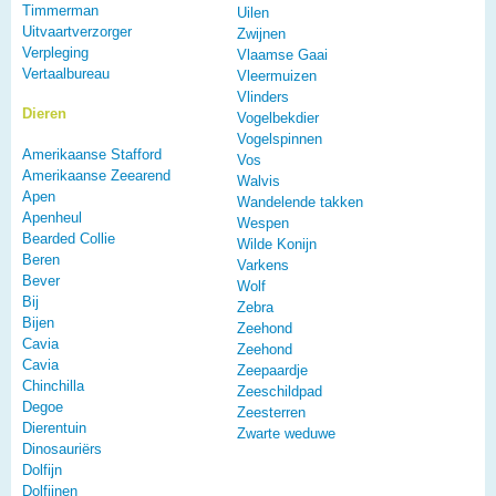
Timmerman
Uilen
Uitvaartverzorger
Zwijnen
Verpleging
Vlaamse Gaai
Vertaalbureau
Vleermuizen
Vlinders
Dieren
Vogelbekdier
Vogelspinnen
Amerikaanse Stafford
Vos
Amerikaanse Zeearend
Walvis
Apen
Wandelende takken
Apenheul
Wespen
Bearded Collie
Wilde Konijn
Beren
Varkens
Bever
Wolf
Bij
Zebra
Bijen
Zeehond
Cavia
Zeehond
Cavia
Zeepaardje
Chinchilla
Zeeschildpad
Degoe
Zeesterren
Dierentuin
Zwarte weduwe
Dinosauriërs
Dolfijn
Dolfijnen