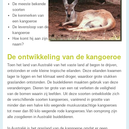
De meeste bekende
soorten
De kenmerken van
een kangoeroe
De levensloop van de
kangoeroe
Hoe komt hij aan zijn
naam?
De ontwikkeling van de kangoeroe
Toen het land van Australië van het vaste land af begon te drijven,
ontstonden er vele kleine tropische eilanden. Deze eilanden kwamen
lager te liggen en het klimaat werd droger, waardoor grote stukken
graslanden ontstonden. De buideldieren maakten gebruik van deze
veranderingen. Dieren ter grote van een rat verlieten de veiligheid
van de bomen waarin zij leefden. Uit deze soorten ontwikkelde zich
de verschillende soorten kangoeroes, variërend in grootte van
minder dan een halve kilo wegende muskusratachtige kangoeroes
tot meer dan 80 kilo wegende rode kangoeroes.Van oorsprong zijn
alle zoogdieren in Australië buideldieren.
In Australië is het grasland van de kangoeroe omdat er geen