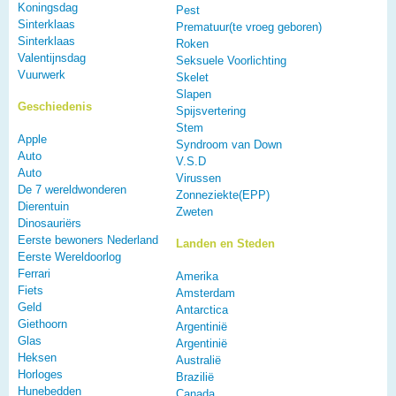
Koningsdag
Pest
Sinterklaas
Prematuur(te vroeg geboren)
Sinterklaas
Roken
Valentijnsdag
Seksuele Voorlichting
Vuurwerk
Skelet
Slapen
Geschiedenis
Spijsvertering
Stem
Apple
Syndroom van Down
Auto
V.S.D
Auto
Virussen
De 7 wereldwonderen
Zonneziekte(EPP)
Dierentuin
Zweten
Dinosauriërs
Eerste bewoners Nederland
Landen en Steden
Eerste Wereldoorlog
Ferrari
Amerika
Fiets
Amsterdam
Geld
Antarctica
Giethoorn
Argentinië
Glas
Argentinië
Heksen
Australië
Horloges
Brazilië
Hunebedden
Canada