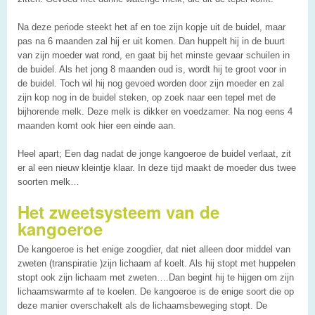
Na deze periode steekt het af en toe zijn kopje uit de buidel, maar
pas na 6 maanden zal hij er uit komen. Dan huppelt hij in de buurt
van zijn moeder wat rond, en gaat bij het minste gevaar schuilen in
de buidel. Als het jong 8 maanden oud is, wordt hij te groot voor in
de buidel. Toch wil hij nog gevoed worden door zijn moeder en zal
zijn kop nog in de buidel steken, op zoek naar een tepel met de
bijhorende melk. Deze melk is dikker en voedzamer. Na nog eens 4
maanden komt ook hier een einde aan.
Heel apart; Een dag nadat de jonge kangoeroe de buidel verlaat, zit
er al een nieuw kleintje klaar. In deze tijd maakt de moeder dus twee
soorten melk…
Het zweetsysteem van de
kangoeroe
De kangoeroe is het enige zoogdier, dat niet alleen door middel van
zweten (transpiratie )zijn lichaam af koelt. Als hij stopt met huppelen
stopt ook zijn lichaam met zweten….Dan begint hij te hijgen om zijn
lichaamswarmte af te koelen. De kangoeroe is de enige soort die op
deze manier overschakelt als de lichaamsbeweging stopt. De