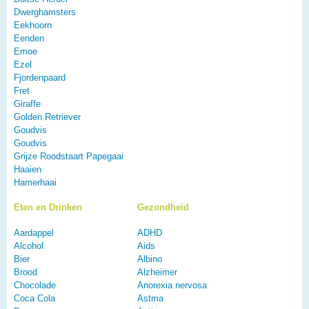
Dwerghamsters
Eekhoorn
Eenden
Emoe
Ezel
Fjordenpaard
Fret
Giraffe
Golden Retriever
Goudvis
Goudvis
Grijze Roodstaart Papegaai
Haaien
Hamerhaai
Eten en Drinken
Gezondheid
Aardappel
ADHD
Alcohol
Aids
Bier
Albino
Brood
Alzheimer
Chocolade
Anorexia nervosa
Coca Cola
Astma