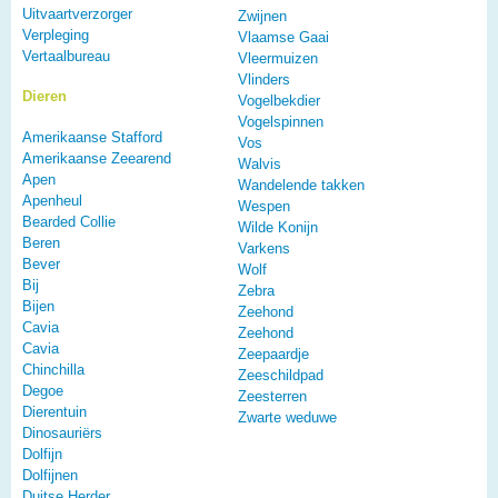
Uitvaartverzorger
Zwijnen
Verpleging
Vlaamse Gaai
Vertaalbureau
Vleermuizen
Vlinders
Dieren
Vogelbekdier
Vogelspinnen
Amerikaanse Stafford
Vos
Amerikaanse Zeearend
Walvis
Apen
Wandelende takken
Apenheul
Wespen
Bearded Collie
Wilde Konijn
Beren
Varkens
Bever
Wolf
Bij
Zebra
Bijen
Zeehond
Cavia
Zeehond
Cavia
Zeepaardje
Chinchilla
Zeeschildpad
Degoe
Zeesterren
Dierentuin
Zwarte weduwe
Dinosauriërs
Dolfijn
Dolfijnen
Duitse Herder