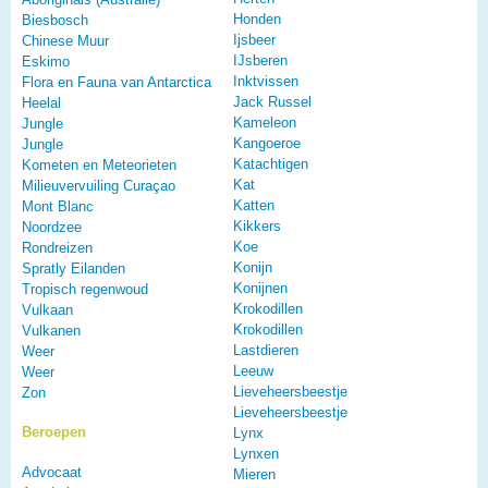
Honden
Biesbosch
Ijsbeer
Chinese Muur
IJsberen
Eskimo
Inktvissen
Flora en Fauna van Antarctica
Jack Russel
Heelal
Kameleon
Jungle
Kangoeroe
Jungle
Katachtigen
Kometen en Meteorieten
Kat
Milieuvervuiling Curaçao
Katten
Mont Blanc
Kikkers
Noordzee
Koe
Rondreizen
Konijn
Spratly Eilanden
Konijnen
Tropisch regenwoud
Krokodillen
Vulkaan
Krokodillen
Vulkanen
Lastdieren
Weer
Leeuw
Weer
Lieveheersbeestje
Zon
Lieveheersbeestje
Beroepen
Lynx
Lynxen
Advocaat
Mieren