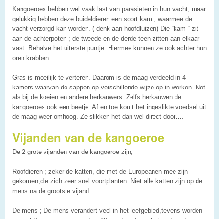
Kangoeroes hebben wel vaak last van parasieten in hun vacht, maar
gelukkig hebben deze buideldieren een soort kam , waarmee de
vacht verzorgd kan worden. ( denk aan hoofdluizen) Die “kam “ zit
aan de achterpoten ; de tweede en de derde teen zitten aan elkaar
vast. Behalve het uiterste puntje. Hiermee kunnen ze ook achter hun
oren krabben…
Gras is moeilijk te verteren. Daarom is de maag verdeeld in 4
kamers waarvan de sappen op verschillende wijze op in werken. Net
als bij de koeien en andere herkauwers. Zelfs herkauwen de
kangoeroes ook een beetje. Af en toe komt het ingeslikte voedsel uit
de maag weer omhoog. Ze slikken het dan wel direct door….
Vijanden van de kangoeroe
De 2 grote vijanden van de kangoeroe zijn;
Roofdieren ; zeker de katten, die met de Europeanen mee zijn
gekomen,die zich zeer snel voortplanten. Niet alle katten zijn op de
mens na de grootste vijand.
De mens ; De mens verandert veel in het leefgebied,tevens worden