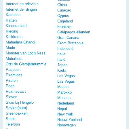
Internet en televisie
China
Internet der dingen
Curaçao
Kastelen
Cyprus
Katten
Engeland
Kinderarbeid
Frankrijk
Kleding
Galápagos eilanden
Knikkeren
Gran Canaria
Mahadma Ghandi
Groot Brittannië
Mode
Indonesië
Monster van Loch Ness
Italië
Motorfiets
Italië
Otzi de Gletsjermummie
Japan
Paspoort
Kreta
Piramides
Las Vegas
Piraten
Las Vegas
Poep
Macau
Ruimtevaart
Marokko
Slaven
Monaco
Sluis bij Hengelo
Nederland
Spyker(auto)
Nepal
Steenbakkerij
New York
Strips
Nieuw Zeeland
Telefoon
Noorwegen