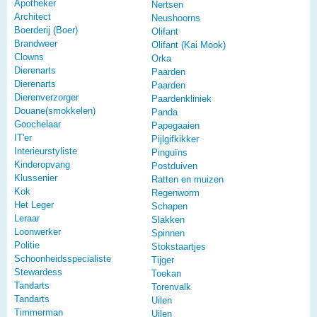
Apotheker
Nertsen
Architect
Neushoorns
Boerderij (Boer)
Olifant
Brandweer
Olifant (Kai Mook)
Clowns
Orka
Dierenarts
Paarden
Dierenarts
Paarden
Dierenverzorger
Paardenkliniek
Douane(smokkelen)
Panda
Goochelaar
Papegaaien
IT'er
Pijlgifkikker
Interieurstyliste
Pinguïns
Kinderopvang
Postduiven
Klussenier
Ratten en muizen
Kok
Regenworm
Het Leger
Schapen
Leraar
Slakken
Loonwerker
Spinnen
Politie
Stokstaartjes
Schoonheidsspecialiste
Tijger
Stewardess
Toekan
Tandarts
Torenvalk
Tandarts
Uilen
Timmerman
Uilen