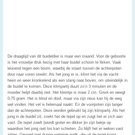
De draagtijd van dit buideldier is maar een maand. Voor de geboorte
is het vrouwtje druk bezig met haar buidel schoon te likken. Vaak
leunend tegen een boom, waarbij de staart tussen de achterpoten
door naar voren steekt. Als het jong er is, klimt het via de vacht
heen en weer kronkelend als een slang naar boven, om uiteindelijk in
de buidel te komen. Deze klimpartij duurt zo’n 3 minuten en de
moeder helpt daarbij niet. Het kleintje is maar 2 cm. Groot en weegt
0,75 gram. Het is blind en doof, maar via zijn neus kan hij de weg
wel vinden. Het vel is helemaal naakt. En de voorpoten zijn langer
dan de achterpoten. Deze worden gebruikt bij zijn klimpartij. Als het
jong in de buidel zit, zoekt het de tepel op en zuigt het er zich aan
vast. De tepel zwelt (wordt groter en dikker )in zijn bekje op
waardoor het jong niet los kan schieten. Zo blijft het er weken vast
zitten. Gevoed met dunne waterige melk, die uit de tepel komt.