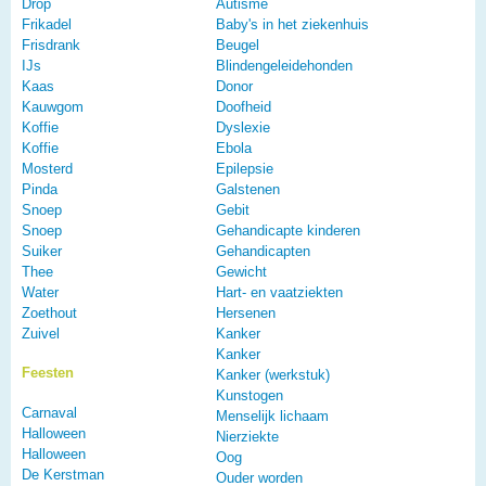
Drop
Autisme
Frikadel
Baby's in het ziekenhuis
Frisdrank
Beugel
IJs
Blindengeleidehonden
Kaas
Donor
Kauwgom
Doofheid
Koffie
Dyslexie
Koffie
Ebola
Mosterd
Epilepsie
Pinda
Galstenen
Snoep
Gebit
Snoep
Gehandicapte kinderen
Suiker
Gehandicapten
Thee
Gewicht
Water
Hart- en vaatziekten
Zoethout
Hersenen
Zuivel
Kanker
Kanker
Feesten
Kanker (werkstuk)
Kunstogen
Carnaval
Menselijk lichaam
Halloween
Nierziekte
Halloween
Oog
De Kerstman
Ouder worden