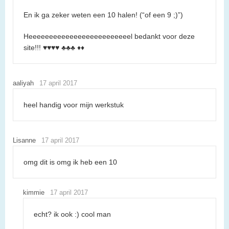
En ik ga zeker weten een 10 halen! (“of een 9 ;)”)
Heeeeeeeeeeeeeeeeeeeeeeeeel bedankt voor deze
site!!! ♥♥♥♥ ♣♣♣ ♦♦
aaliyah
17 april 2017
heel handig voor mijn werkstuk
Lisanne
17 april 2017
omg dit is omg ik heb een 10
kimmie
17 april 2017
echt? ik ook :) cool man