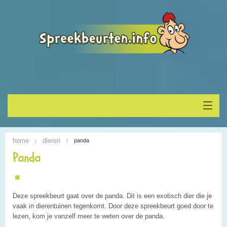
Home
home
dieren
panda
Onderwerp vinden
Panda
Spreekbeurt houden
Deze spreekbeurt gaat over de panda. Dit is een exotisch dier die je
Alle Spreekbeurten
vaak in dierentuinen tegenkomt. Door deze spreekbeurt goed door te
lezen, kom je vanzelf meer te weten over de panda.
Blogs