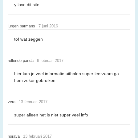
y love dit site
jurgen barmans
7 juni 2016
tof wat zeggen
rollende panda
8 februari 2017
hier kan je veel informatie uithalen super leerzaam ga
hem zeker gebruiken
vera
13 februari 2017
super alleen het is niet super veel info
noraya
13 februari 2017