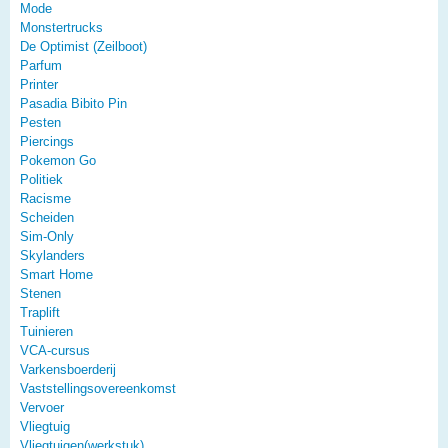
Mode
Monstertrucks
De Optimist (Zeilboot)
Parfum
Printer
Pasadia Bibito Pin
Pesten
Piercings
Pokemon Go
Politiek
Racisme
Scheiden
Sim-Only
Skylanders
Smart Home
Stenen
Traplift
Tuinieren
VCA-cursus
Varkensboerderij
Vaststellingsovereenkomst
Vervoer
Vliegtuig
Vliegtuigen(werkstuk)