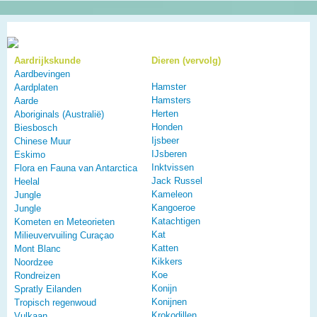
Aardrijkskunde
Dieren (vervolg)
Aardbevingen
Hamster
Aardplaten
Hamsters
Aarde
Herten
Aboriginals (Australië)
Honden
Biesbosch
Ijsbeer
Chinese Muur
IJsberen
Eskimo
Inktvissen
Flora en Fauna van Antarctica
Jack Russel
Heelal
Kameleon
Jungle
Kangoeroe
Jungle
Katachtigen
Kometen en Meteorieten
Kat
Milieuvervuiling Curaçao
Katten
Mont Blanc
Kikkers
Noordzee
Koe
Rondreizen
Konijn
Spratly Eilanden
Konijnen
Tropisch regenwoud
Krokodillen
Vulkaan