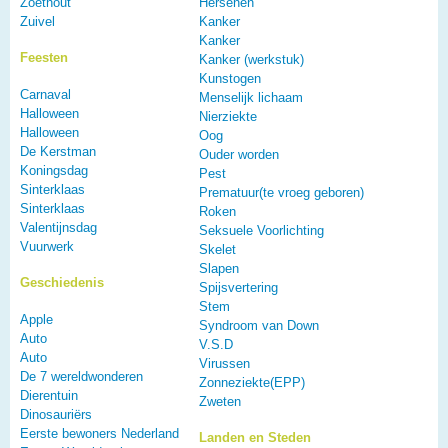
Zoethout
Hersenen
Zuivel
Kanker
Kanker
Feesten
Kanker (werkstuk)
Kunstogen
Carnaval
Menselijk lichaam
Halloween
Nierziekte
Halloween
Oog
De Kerstman
Ouder worden
Koningsdag
Pest
Sinterklaas
Prematuur(te vroeg geboren)
Sinterklaas
Roken
Valentijnsdag
Seksuele Voorlichting
Vuurwerk
Skelet
Slapen
Geschiedenis
Spijsvertering
Stem
Apple
Syndroom van Down
Auto
V.S.D
Auto
Virussen
De 7 wereldwonderen
Zonneziekte(EPP)
Dierentuin
Zweten
Dinosauriërs
Eerste bewoners Nederland
Landen en Steden