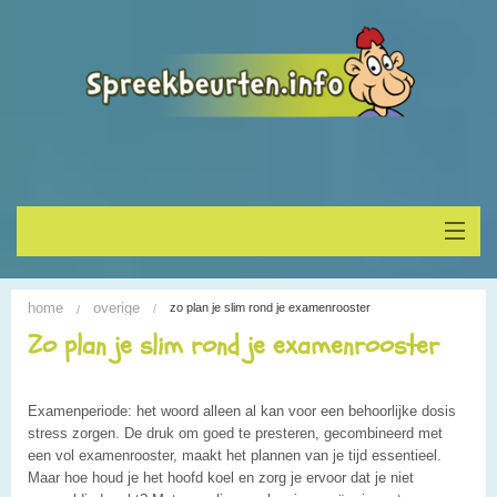
Home
home
overige
zo plan je slim rond je examenrooster
Onderwerp vinden
Zo plan je slim rond je examenrooster
Spreekbeurt houden
Examenperiode: het woord alleen al kan voor een behoorlijke dosis
stress zorgen. De druk om goed te presteren, gecombineerd met
Alle Spreekbeurten
een vol examenrooster, maakt het plannen van je tijd essentieel.
Maar hoe houd je het hoofd koel en zorg je ervoor dat je niet
Blogs