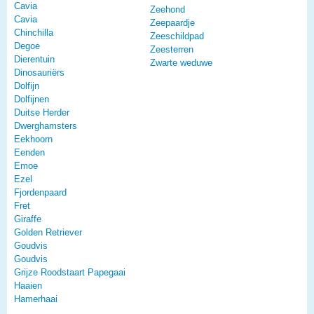
Cavia
Zeehond
Cavia
Zeepaardje
Chinchilla
Zeeschildpad
Degoe
Zeesterren
Dierentuin
Zwarte weduwe
Dinosauriërs
Dolfijn
Dolfijnen
Duitse Herder
Dwerghamsters
Eekhoorn
Eenden
Emoe
Ezel
Fjordenpaard
Fret
Giraffe
Golden Retriever
Goudvis
Goudvis
Grijze Roodstaart Papegaai
Haaien
Hamerhaai