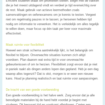
Efficiënt studeren draait om prioriteiten stellen. Begin met de vakken
die je het meest uitdagend vindt en verdeel je tijd evenwichtig over
de rest. Maak gebruik van actieve leermethoden zoals
samenvattingen en oefenexamens om je kennis te testen. Vergeet
niet om regelmatig pauzes in te lassen; je hersenen hebben tijd
nodig om informatie te verwerken. Het is verleidelijk om alles tegelijk
te willen doen, maar focus op één taak per keer voor maximale
effectiviteit.
Maak ruimte voor flexibiliteit
Hoewel een strak schema aantrekkelijk lijkt, is het belangrijk om
flexibel te blijven. Onverwachte situaties kunnen zich altijd
voordoen. Plan daarom wat extra tijd in voor onverwachte
gebeurtenissen of om te herzien. Flexibiliteit zorgt ervoor dat je niet
in paniek raakt als dingen anders lopen dan gepland. Heb je een dag
waarop alles tegenzit? Dat is oké, morgen is er weer een nieuwe
kans. Houd je planning realistisch en laat ruimte voor aanpassingen.
De kracht van een goede voorbereiding
Een goede voorbereiding is het halve werk. Zorg ervoor dat je alle
benodigde materialen bij de hand hebt voordat je begint met
studeren. Dit bespaart tijd en voorkomt afleidingen. Creëer een