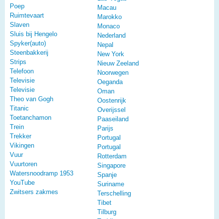
Poep
Macau
Ruimtevaart
Marokko
Slaven
Monaco
Sluis bij Hengelo
Nederland
Spyker(auto)
Nepal
Steenbakkerij
New York
Strips
Nieuw Zeeland
Telefoon
Noorwegen
Televisie
Oeganda
Televisie
Oman
Theo van Gogh
Oostenrijk
Titanic
Overijssel
Toetanchamon
Paaseiland
Trein
Parijs
Trekker
Portugal
Vikingen
Portugal
Vuur
Rotterdam
Vuurtoren
Singapore
Watersnoodramp 1953
Spanje
YouTube
Suriname
Zwitsers zakmes
Terschelling
Tibet
Tilburg