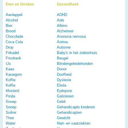
Eten en Drinken
Gezondheid
Aardappel
ADHD
Alcohol
Aids
Bier
Albino
Brood
Alzheimer
Chocolade
Anorexia nervosa
Coca Cola
Astma
Drop
Autisme
Frikadel
Baby's in het ziekenhuis
Frisdrank
Beugel
IJs
Blindengeleidehonden
Kaas
Donor
Kauwgom
Doofheid
Koffie
Dyslexie
Koffie
Ebola
Mosterd
Epilepsie
Pinda
Galstenen
Snoep
Gebit
Snoep
Gehandicapte kinderen
Suiker
Gehandicapten
Thee
Gewicht
Water
Hart- en vaatziekten