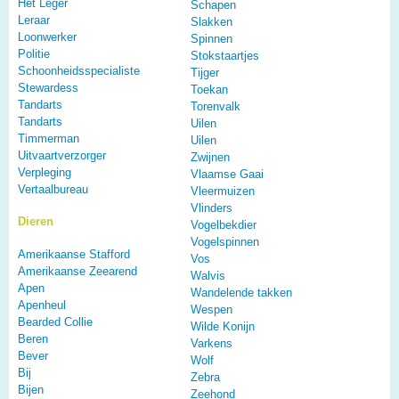
Het Leger
Schapen
Leraar
Slakken
Loonwerker
Spinnen
Politie
Stokstaartjes
Schoonheidsspecialiste
Tijger
Stewardess
Toekan
Tandarts
Torenvalk
Tandarts
Uilen
Timmerman
Uilen
Uitvaartverzorger
Zwijnen
Verpleging
Vlaamse Gaai
Vertaalbureau
Vleermuizen
Vlinders
Dieren
Vogelbekdier
Vogelspinnen
Amerikaanse Stafford
Vos
Amerikaanse Zeearend
Walvis
Apen
Wandelende takken
Apenheul
Wespen
Bearded Collie
Wilde Konijn
Beren
Varkens
Bever
Wolf
Bij
Zebra
Bijen
Zeehond