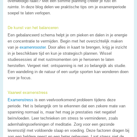
overweldigd raakt? Met een slimme planning creëer je rust en
ruimte. In deze blog delen we praktische tips om je examenperiode
soepel te laten verlopen.
De kunst van het balanceren
Een gebalanceerd schema helpt je om pieken en dalen in je energie
en concentratie te vermijden. Begin met het overzichtelijk maken
van je
examenrooster
. Door alles in kaart te brengen, krijg je inzicht
in je beschikbare tijd en kun je strategisch plannen. Wissel
studiesessies af met rustmomenten om je hersenen te laten
herstellen. Vergeet niet: ontspanning is net zo belangrijk als studie.
Een wandeling in de natuur of een uurtje sporten kan wonderen doen
voor je focus.
Vaarwel examenstress
Examenstress
is een veelvoorkomend probleem tijdens deze
periode. Het is belangrijk om te erkennen dat een zekere mate van
spanning normaal is, maar het mag je prestaties niet negatief
beïnvloeden. Leer technieken om stress te verminderen, zoals
ademhalingsoefeningen of meditatie. Zorg voor een gezonde
levensstijl met voldoende slaap en voeding. Deze factoren dragen bij
aan een heldere geest en een beter geheugen. Laat stress niet de