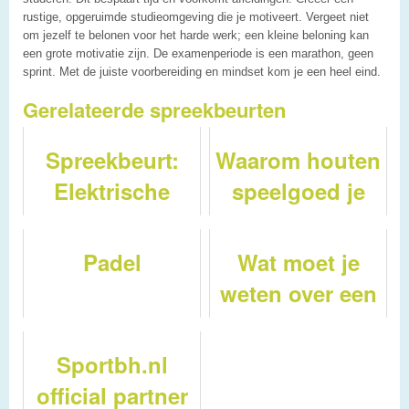
rustige, opgeruimde studieomgeving die je motiveert. Vergeet niet
om jezelf te belonen voor het harde werk; een kleine beloning kan
een grote motivatie zijn. De examenperiode is een marathon, geen
sprint. Met de juiste voorbereiding en mindset kom je een heel eind.
Gerelateerde spreekbeurten
Spreekbeurt:
Waarom houten
Elektrische
speelgoed je
auto's
kind helpt bij
rekenvaardigheid
Padel
Wat moet je
in 2026: van
weten over een
telraam tot
zakelijke
rekenblokken
autoverzekering
Sportbh.nl
official partner