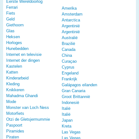
Eerste Wereldoorlog
Ferrari
Amerika
Fiets
Amsterdam
Geld
Antarctica
Giethoorn
Argentinië
Glas
Argentinië
Heksen
Australië
Horloges
Brazilië
Hunebedden
Canada
Internet en televisie
China
Internet der dingen
Curaçao
Kastelen
Cyprus
Katten
Engeland
Kinderarbeid
Frankrijk
Kleding
Galápagos eilanden
Knikkeren
Gran Canaria
Mahadma Ghandi
Groot Brittannië
Mode
Indonesië
Monster van Loch Ness
Italië
Motorfiets
Italië
Otzi de Gletsjermummie
Japan
Paspoort
Kreta
Piramides
Las Vegas
Piraten
Las Vegas