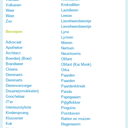
Krokodillen
Vulkanen
Lastdieren
Weer
Leeuw
Weer
Lieveheersbeestje
Zon
Lieveheersbeestje
Beroepen
Lynx
Lynxen
Advocaat
Mieren
Apotheker
Nertsen
Architect
Neushoorns
Boerderij (Boer)
Olifant
Brandweer
Olifant (Kai Mook)
Clowns
Orka
Dierenarts
Paarden
Dierenarts
Paarden
Dierenverzorger
Paardenkliniek
Douane(smokkelen)
Panda
Goochelaar
Papegaaien
IT'er
Pijlgifkikker
Interieurstyliste
Pinguïns
Kinderopvang
Postduiven
Klussenier
Ratten en muizen
Kok
Regenworm