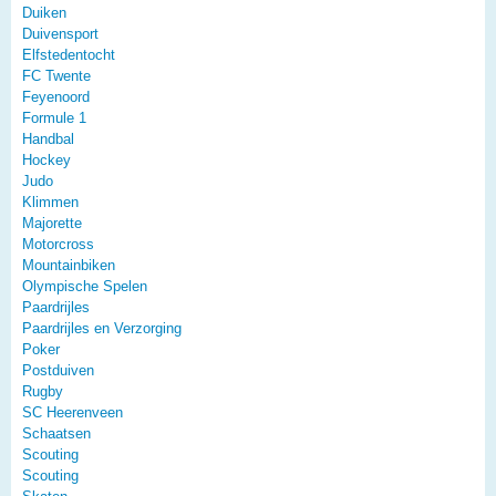
Duiken
Duivensport
Elfstedentocht
FC Twente
Feyenoord
Formule 1
Handbal
Hockey
Judo
Klimmen
Majorette
Motorcross
Mountainbiken
Olympische Spelen
Paardrijles
Paardrijles en Verzorging
Poker
Postduiven
Rugby
SC Heerenveen
Schaatsen
Scouting
Scouting