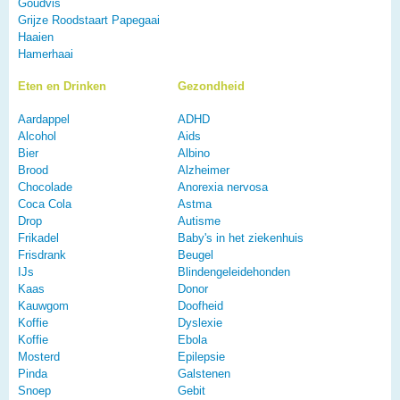
Goudvis
Grijze Roodstaart Papegaai
Haaien
Hamerhaai
Eten en Drinken
Gezondheid
Aardappel
ADHD
Alcohol
Aids
Bier
Albino
Brood
Alzheimer
Chocolade
Anorexia nervosa
Coca Cola
Astma
Drop
Autisme
Frikadel
Baby's in het ziekenhuis
Frisdrank
Beugel
IJs
Blindengeleidehonden
Kaas
Donor
Kauwgom
Doofheid
Koffie
Dyslexie
Koffie
Ebola
Mosterd
Epilepsie
Pinda
Galstenen
Snoep
Gebit