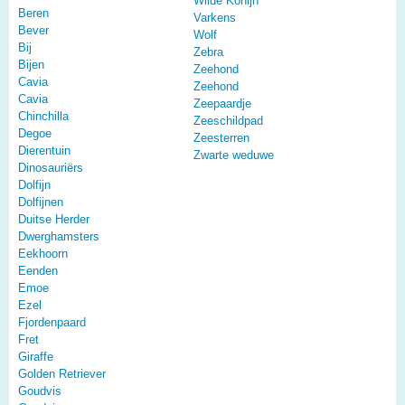
Wilde Konijn
Beren
Varkens
Bever
Wolf
Bij
Zebra
Bijen
Zeehond
Cavia
Zeehond
Cavia
Zeepaardje
Chinchilla
Zeeschildpad
Degoe
Zeesterren
Dierentuin
Zwarte weduwe
Dinosauriërs
Dolfijn
Dolfijnen
Duitse Herder
Dwerghamsters
Eekhoorn
Eenden
Emoe
Ezel
Fjordenpaard
Fret
Giraffe
Golden Retriever
Goudvis