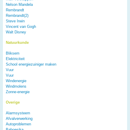
Nelson Mandela
Rembrandt
Rembrandt(2)
Steve Irwin
Vincent van Gogh
Walt Disney
Natuurkunde
Bliksem
Elektriciteit
School energiezuiniger maken
Vuur
Vuur
Windenergie
Windmolens
Zonne-energie
Overige
Alarmsysteem
Afvalverwerking
Autoproblemen
Baboesjka