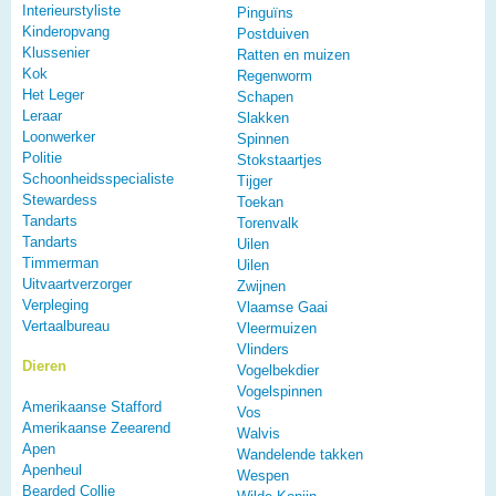
Interieurstyliste
Pinguïns
Kinderopvang
Postduiven
Klussenier
Ratten en muizen
Kok
Regenworm
Het Leger
Schapen
Leraar
Slakken
Loonwerker
Spinnen
Politie
Stokstaartjes
Schoonheidsspecialiste
Tijger
Stewardess
Toekan
Tandarts
Torenvalk
Tandarts
Uilen
Timmerman
Uilen
Uitvaartverzorger
Zwijnen
Verpleging
Vlaamse Gaai
Vertaalbureau
Vleermuizen
Vlinders
Dieren
Vogelbekdier
Vogelspinnen
Amerikaanse Stafford
Vos
Amerikaanse Zeearend
Walvis
Apen
Wandelende takken
Apenheul
Wespen
Bearded Collie