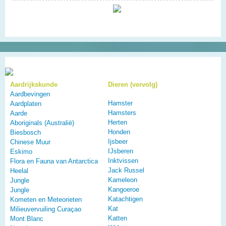
Aardrijkskunde
Dieren (vervolg)
Aardbevingen
Hamster
Aardplaten
Hamsters
Aarde
Herten
Aboriginals (Australië)
Honden
Biesbosch
Ijsbeer
Chinese Muur
IJsberen
Eskimo
Inktvissen
Flora en Fauna van Antarctica
Jack Russel
Heelal
Kameleon
Jungle
Kangoeroe
Jungle
Katachtigen
Kometen en Meteorieten
Kat
Milieuvervuiling Curaçao
Katten
Mont Blanc