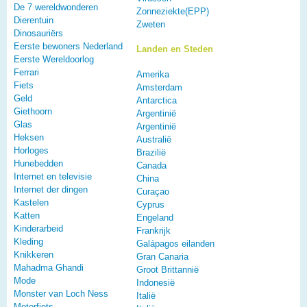
De 7 wereldwonderen
Zonneziekte(EPP)
Dierentuin
Zweten
Dinosauriërs
Eerste bewoners Nederland
Landen en Steden
Eerste Wereldoorlog
Ferrari
Amerika
Fiets
Amsterdam
Geld
Antarctica
Giethoorn
Argentinië
Glas
Argentinië
Heksen
Australië
Horloges
Brazilië
Hunebedden
Canada
Internet en televisie
China
Internet der dingen
Curaçao
Kastelen
Cyprus
Katten
Engeland
Kinderarbeid
Frankrijk
Kleding
Galápagos eilanden
Knikkeren
Gran Canaria
Mahadma Ghandi
Groot Brittannië
Mode
Indonesië
Monster van Loch Ness
Italië
Motorfiets