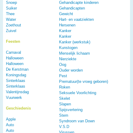
Snoep
Gehandicapte kinderen
Suiker
Gehandicapten
Thee
Gewicht
Water
Hart- en vaatziekten
Zoethout
Hersenen
Zuivel
Kanker
Kanker
Feesten
Kanker (werkstuk)
Kunstogen
Carnaval
Menselijk lichaam
Halloween
Nierziekte
Halloween
Oog
De Kerstman
Ouder worden
Koningsdag
Pest
Sinterklaas
Prematuur(te vroeg geboren)
Sinterklaas
Roken
Valentijnsdag
Seksuele Voorlichting
Vuurwerk
Skelet
Slapen
Geschiedenis
Spijsvertering
Stem
Apple
Syndroom van Down
Auto
V.S.D
Auto
Virussen