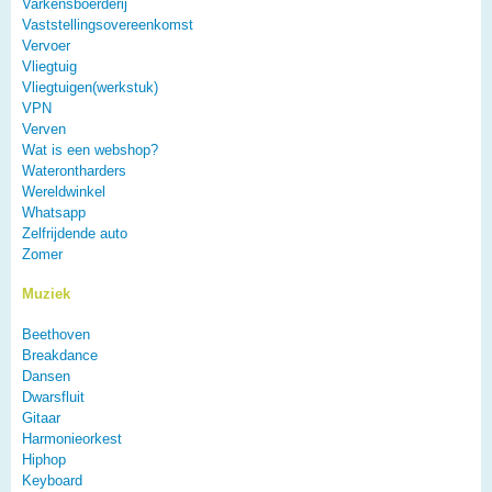
Varkensboerderij
Vaststellingsovereenkomst
Vervoer
Vliegtuig
Vliegtuigen(werkstuk)
VPN
Verven
Wat is een webshop?
Waterontharders
Wereldwinkel
Whatsapp
Zelfrijdende auto
Zomer
Muziek
Beethoven
Breakdance
Dansen
Dwarsfluit
Gitaar
Harmonieorkest
Hiphop
Keyboard