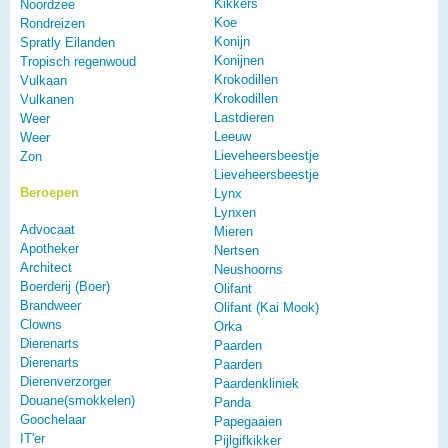
Kikkers
Noordzee
Koe
Rondreizen
Konijn
Spratly Eilanden
Konijnen
Tropisch regenwoud
Krokodillen
Vulkaan
Krokodillen
Vulkanen
Lastdieren
Weer
Leeuw
Weer
Lieveheersbeestje
Zon
Lieveheersbeestje
Beroepen
Lynx
Lynxen
Advocaat
Mieren
Apotheker
Nertsen
Architect
Neushoorns
Boerderij (Boer)
Olifant
Brandweer
Olifant (Kai Mook)
Clowns
Orka
Dierenarts
Paarden
Dierenarts
Paarden
Dierenverzorger
Paardenkliniek
Douane(smokkelen)
Panda
Goochelaar
Papegaaien
IT'er
Pijlgifkikker