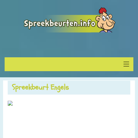
Home
Spreekbeurt Engels
Onderwerp vinden
Spreekbeurt houden
Alle Spreekbeurten
Blogs