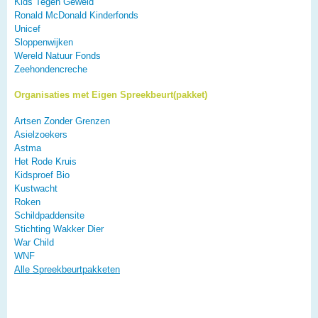
Kids Tegen Geweld
Ronald McDonald Kinderfonds
Unicef
Sloppenwijken
Wereld Natuur Fonds
Zeehondencreche
Organisaties met Eigen Spreekbeurt(pakket)
Artsen Zonder Grenzen
Asielzoekers
Astma
Het Rode Kruis
Kidsproef Bio
Kustwacht
Roken
Schildpaddensite
Stichting Wakker Dier
War Child
WNF
Alle Spreekbeurtpakketen