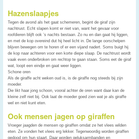
Hazenslaapjes
Tegen de avond als het gaat schemeren, begint de giraf zijn
nachtrust. Echt slapen komt er niet van, want het gevaar voor
roofdieren blijft ook ’s nachts bestaan. Zo nu en dan gaat hij liggen,
en met de kop overeind dut hij heel licht in. De lange oorschelpen
blijven bewegen om te horen of er een vijand nadert. Soms buigt hij
de kop naar achteren voor een korte diepe slaap. De nachtrust wordt
vaak even onderbroken om rechtop te gaan staan. Soms eet de giraf
wat, loopt een eindje en gaat weer liggen.
Schone oren
Als de giraffe acht weken oud is, is de giraffe nog steeds bij zijn
moeder.
Die likt haar jong schoon, vooral achter de oren want daar kan de
kleine zelf niet bij. Ook laat de moeder goed zien wat je als giraffe
wel en niet kunt eten.
Ook mensen jagen op giraffen
Vroeger jaagden de mensen op giraffen omdat ze het vlees wilden
eten. Ze vonden het vlees erg lekker. Tegenwoordig worden giraffen
gedood om hun staart. Daar worden geluksarmbanden en