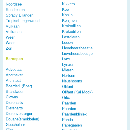
Kikkers
Noordzee
Koe
Rondreizen
Konijn
Spratly Eilanden
Konijnen
Tropisch regenwoud
Krokodillen
Vulkaan
Krokodillen
Vulkanen
Lastdieren
Weer
Leeuw
Weer
Lieveheersbeestje
Zon
Lieveheersbeestje
Beroepen
Lynx
Lynxen
Advocaat
Mieren
Apotheker
Nertsen
Architect
Neushoorns
Boerderij (Boer)
Olifant
Brandweer
Olifant (Kai Mook)
Clowns
Orka
Dierenarts
Paarden
Dierenarts
Paarden
Dierenverzorger
Paardenkliniek
Douane(smokkelen)
Panda
Goochelaar
Papegaaien