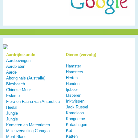
Aardrijkskunde
Dieren (vervolg)
Aardbevingen
Hamster
Aardplaten
Hamsters
Aarde
Herten
Aboriginals (Australië)
Honden
Biesbosch
Ijsbeer
Chinese Muur
IJsberen
Eskimo
Inktvissen
Flora en Fauna van Antarctica
Jack Russel
Heelal
Kameleon
Jungle
Kangoeroe
Jungle
Katachtigen
Kometen en Meteorieten
Kat
Milieuvervuiling Curaçao
Katten
Mont Blanc