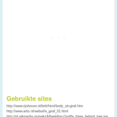
Gebruikte sites
http://www.rijnhoven.nl/britt/html/body_sb-giraf.htm
http://www.artis.nl/webuil/e_giraf_01.html
http://nl.wikipedia.org/wiki/Afbeelding:Giraffe_three_behind_tree.jpg