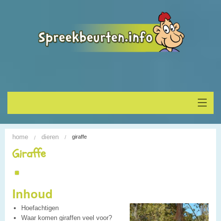
Home
home
dieren
giraffe
Onderwerp vinden
Giraffe
Spreekbeurt houden
Inhoud
Alle Spreekbeurten
Hoefachtigen
Blogs
Waar komen giraffen veel voor?