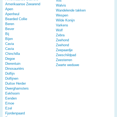
Vos
Amerikaanse Zeearend
Walvis
Apen
Wandelende takken
Apenheul
Wespen
Bearded Collie
Wilde Konijn
Beren
Varkens
Bever
Wolf
Bij
Zebra
Bijen
Zeehond
Cavia
Zeehond
Cavia
Zeepaardje
Chinchilla
Zeeschildpad
Degoe
Zeesterren
Dierentuin
Zwarte weduwe
Dinosauriërs
Dolfijn
Dolfijnen
Duitse Herder
Dwerghamsters
Eekhoorn
Eenden
Emoe
Ezel
Fjordenpaard