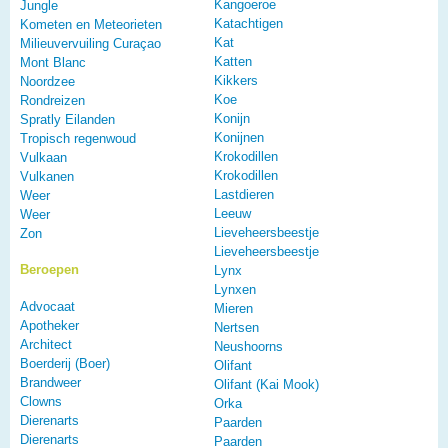
Kangoeroe
Jungle
Katachtigen
Kometen en Meteorieten
Kat
Milieuvervuiling Curaçao
Katten
Mont Blanc
Kikkers
Noordzee
Koe
Rondreizen
Konijn
Spratly Eilanden
Konijnen
Tropisch regenwoud
Krokodillen
Vulkaan
Krokodillen
Vulkanen
Lastdieren
Weer
Leeuw
Weer
Lieveheersbeestje
Zon
Lieveheersbeestje
Beroepen
Lynx
Lynxen
Advocaat
Mieren
Apotheker
Nertsen
Architect
Neushoorns
Boerderij (Boer)
Olifant
Brandweer
Olifant (Kai Mook)
Clowns
Orka
Dierenarts
Paarden
Dierenarts
Paarden