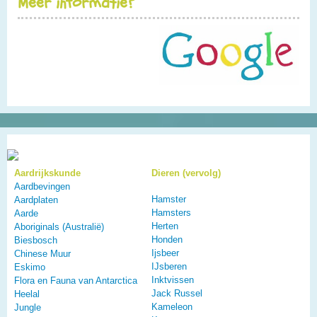
Meer informatie?
Aardrijkskunde
Dieren (vervolg)
Aardbevingen
Hamster
Aardplaten
Hamsters
Aarde
Herten
Aboriginals (Australië)
Honden
Biesbosch
Ijsbeer
Chinese Muur
IJsberen
Eskimo
Inktvissen
Flora en Fauna van Antarctica
Jack Russel
Heelal
Kameleon
Jungle