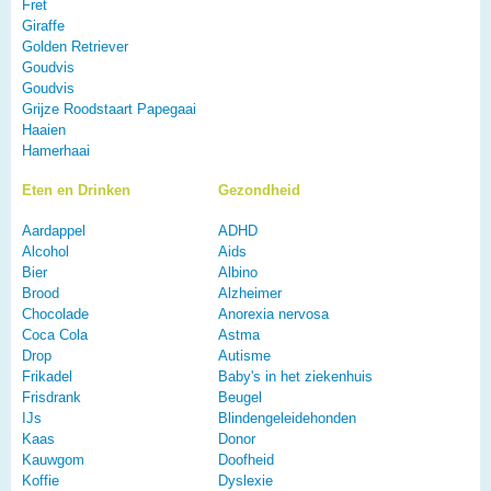
Fret
Giraffe
Golden Retriever
Goudvis
Goudvis
Grijze Roodstaart Papegaai
Haaien
Hamerhaai
Eten en Drinken
Gezondheid
Aardappel
ADHD
Alcohol
Aids
Bier
Albino
Brood
Alzheimer
Chocolade
Anorexia nervosa
Coca Cola
Astma
Drop
Autisme
Frikadel
Baby's in het ziekenhuis
Frisdrank
Beugel
IJs
Blindengeleidehonden
Kaas
Donor
Kauwgom
Doofheid
Koffie
Dyslexie