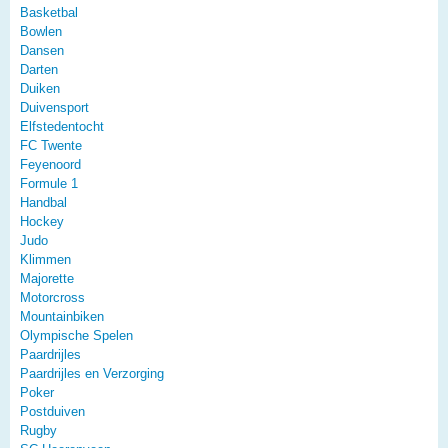
Basketbal
Bowlen
Dansen
Darten
Duiken
Duivensport
Elfstedentocht
FC Twente
Feyenoord
Formule 1
Handbal
Hockey
Judo
Klimmen
Majorette
Motorcross
Mountainbiken
Olympische Spelen
Paardrijles
Paardrijles en Verzorging
Poker
Postduiven
Rugby