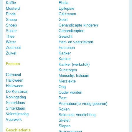
Koffie
Ebola
Mosterd
Epilepsie
Pinda
Galstenen
Snoep
Gebit
Snoep
Gehandicapte kinderen
Suiker
Gehandicapten
Thee
Gewicht
Water
Hart- en vaatziekten
Zoethout
Hersenen
Zuivel
Kanker
Kanker
Feesten
Kanker (werkstuk)
Kunstogen
Carnaval
Menselijk lichaam
Halloween
Nierziekte
Halloween
Oog
De Kerstman
Ouder worden
Koningsdag
Pest
Sinterklaas
Prematuur(te vroeg geboren)
Sinterklaas
Roken
Valentijnsdag
Seksuele Voorlichting
Vuurwerk
Skelet
Slapen
Geschiedenis
Spijsvertering