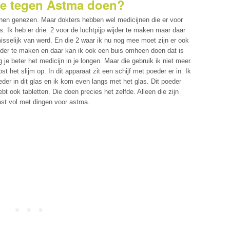
je tegen Astma doen?
nnen genezen. Maar dokters hebben wel medicijnen die er voor
rs. Ik heb er drie. 2 voor de luchtpijp wijder te maken maar daar
sselijk van werd. En die 2 waar ik nu nog mee moet zijn er ook
wijder te maken en daar kan ik ook een buis omheen doen dat is
g je beter het medicijn in je longen. Maar die gebruik ik niet meer.
ost het slijm op. In dit apparaat zit een schijf met poeder er in. Ik
der in dit glas en ik kom even langs met het glas. Dit poeder
ebt ook tabletten. Die doen precies het zelfde. Alleen die zijn
st vol met dingen voor astma.