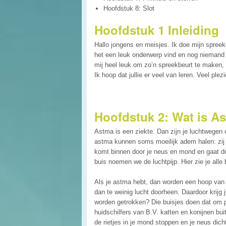
Hoofdstuk 8: Slot
Hoofdstuk 1 Inleiding
Hallo jongens en meisjes. Ik doe mijn spree
het een leuk onderwerp vind en nog niemand h
mij heel leuk om zo’n spreekbeurt te maken,
Ik hoop dat jullie er veel van leren. Veel plezi
Hoofdstuk 2: Wat is A
Astma is een ziekte. Dan zijn je luchtwegen
astma kunnen soms moeilijk adem halen: zij 
komt binnen door je neus en mond en gaat doo
buis noemen we de luchtpijp. Hier zie je all
Als je astma hebt, dan worden een hoop van d
dan te weinig lucht doorheen. Daardoor krijg
worden getrokken? Die buisjes doen dat om pr
huidschilfers van B.V. katten en konijnen bu
de rietjes in je mond stoppen en je neus dic