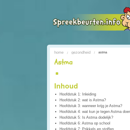
home
gezondheid
astma
Astma
Inhoud
Hoofdstuk 1: Inleiding
Hoofdstuk 2: wat is Astma?
Hoofdstuk 3: wanneer krijg je Astma?
Hoofdstuk 4: wat kun je tegen Astma doe
Hoofdstuk 5: Is Astma dodelijk?
Hoofdstuk 6: Astma op school
Hoofdstuk 7: Prikkels en stoffen