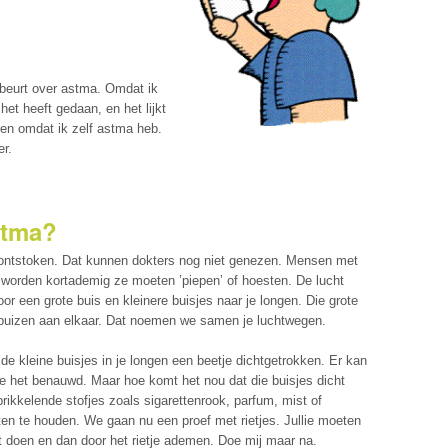
kbeurt over astma. Omdat ik
et heeft gedaan, en het lijkt
 en omdat ik zelf astma heb.
er.
stma?
 ontstoken. Dat kunnen dokters nog niet genezen. Mensen met
worden kortademig ze moeten ’piepen’ of hoesten. De lucht
r een grote buis en kleinere buisjes naar je longen. Die grote
e buizen aan elkaar. Dat noemen we samen je luchtwegen.
e kleine buisjes in je longen een beetje dichtgetrokken. Er kan
 je het benauwd. Maar hoe komt het nou dat die buisjes dicht
ikkelende stofjes zoals sigarettenrook, parfum, mist of
iten te houden. We gaan nu een proef met rietjes. Jullie moeten
ht doen en dan door het rietje ademen. Doe mij maar na.