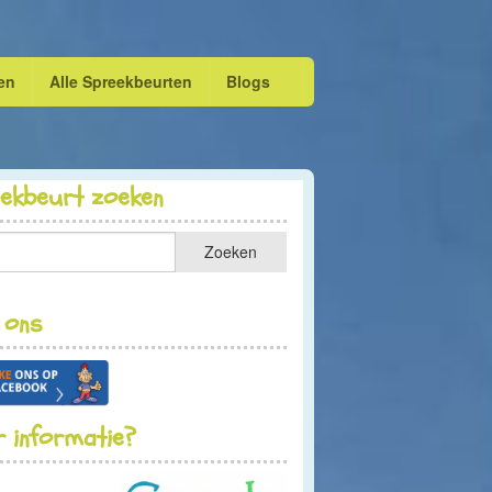
en
Alle Spreekbeurten
Blogs
eekbeurt zoeken
 ons
 informatie?