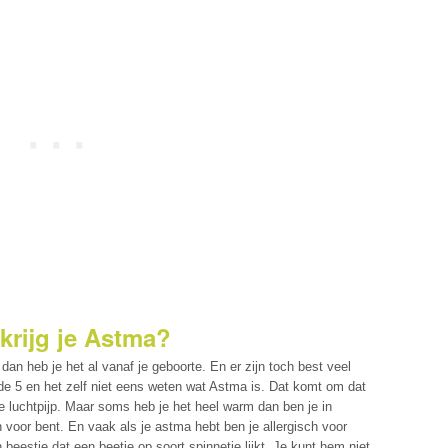
krijg je Astma?
dan heb je het al vanaf je geboorte. En er zijn toch best veel
e 5 en het zelf niet eens weten wat Astma is. Dat komt om dat
 je luchtpijp. Maar soms heb je het heel warm dan ben je in
 voor bent. En vaak als je astma hebt ben je allergisch voor
n beestje dat een beetje op soort spinnetje lijkt. Je kunt hem niet