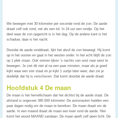
We bewegen met 30 kilometer per seconde rond de zon. De aarde
draait zelf ook rond, net als een tol. In 24 uur een rondje. Op het
deel waar de zon opgericht is is het dag. Op de andere kant is het
schaduw, daar is het nacht.
Doordat de aarde ronddraait, lijkt het alsof de zon beweegt. Hij komt
op in het oosten en gaat in het westen onder. In het echt blijft de zon
op 1 plek staan. Ook sterren lijken ’s nachts van oost naar west te
bewegen. Je ziet dit niet al na een paar minuten, maar als je goed
kijkt waar een ster staat en je kijkt 1 uurtje later weer, dan zie je
duidelijk dat hij is verschoven. Dat komt doordat de aarde draait.
Hoofdstuk 4 De maan
De maan is het hemellichaam dat het dichtst bij de aarde staat. De
afstand is ongeveer 380.000 kilometer. De astronauten hadden een
paar dagen nodig om de maan te bereiken. De maan draait om de
aarde. In een maand draait de maan een keer rond de aarde. Hier
komt het woord MAAND vandaan. De maan geeft zelf geen licht. De