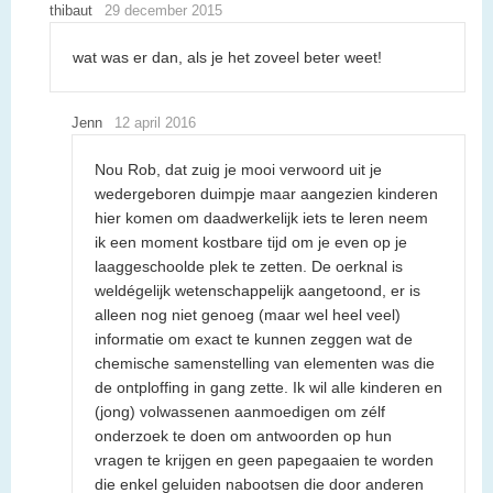
thibaut
29 december 2015
wat was er dan, als je het zoveel beter weet!
Jenn
12 april 2016
Nou Rob, dat zuig je mooi verwoord uit je
wedergeboren duimpje maar aangezien kinderen
hier komen om daadwerkelijk iets te leren neem
ik een moment kostbare tijd om je even op je
laaggeschoolde plek te zetten. De oerknal is
weldégelijk wetenschappelijk aangetoond, er is
alleen nog niet genoeg (maar wel heel veel)
informatie om exact te kunnen zeggen wat de
chemische samenstelling van elementen was die
de ontploffing in gang zette. Ik wil alle kinderen en
(jong) volwassenen aanmoedigen om zélf
onderzoek te doen om antwoorden op hun
vragen te krijgen en geen papegaaien te worden
die enkel geluiden nabootsen die door anderen