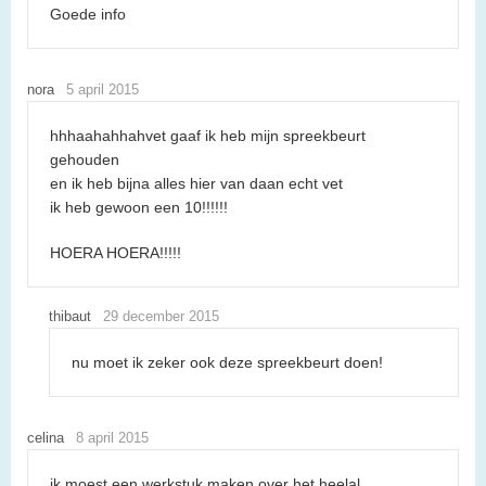
Goede info
nora
5 april 2015
hhhaahahhahvet gaaf ik heb mijn spreekbeurt
gehouden
en ik heb bijna alles hier van daan echt vet
ik heb gewoon een 10!!!!!!
HOERA HOERA!!!!!
thibaut
29 december 2015
nu moet ik zeker ook deze spreekbeurt doen!
celina
8 april 2015
ik moest een werkstuk maken over het heelal.