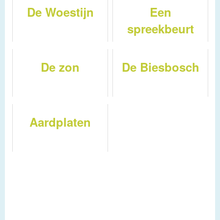
De Woestijn
Een
spreekbeurt
over de
Noordpool
De zon
De Biesbosch
Aardplaten