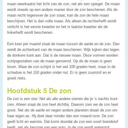
maan weerkaatst het licht van de zon, net als een spiegel. De maan
wordt steeds op een andere manier door de zon beschenen. Als de
maan recht tegenover de zon staat, kan de zon de hele maan
beschijnen. Het is dan volle maan. Als alleen de rechterhelft wordt
verlicht is het eerste kwartier en het is laatste kwartier als de
linkerhelft wordt beschenen.
Een keer per maand staat de maan tussen de aarde en de zon. Dan
wordt de achterkant van de maan beschenen. Wijk kijken dan tegen
de donkere kant aan. Dat is de nieuwe maan. Deze vormen worden
schijngestalten van de maan genoemd. Op de de maan is geen
leven. Waar de zon schijnt is het wel 100 graden heet, maar in de
schaduw is het 150 graden onder nul. Er is geen zuurstof en er
groeit niets.
Hoofdstuk 5 De zon
De zon is een ster. Net als alle andere sterren die je ’s nachts kunt
zien. Alleen staat de zon heel dichtbij. Daarom zien we de zon heel
groot. Net als de aarde en negen andere planeten draait de zon om
haar eigen as. Hij doet daar minder dan een maand over. De zon
geeft licht en warmte. Dat komt doordat de zon een soort brandstof
heeft, net als benzine van een auto. In de zon wordt waterstof