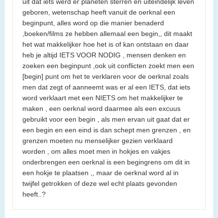
uit dat iets werd er planeten sterren en uiteindelijk leven
geboren, wetenschap heeft vanuit de oerknal een
beginpunt, alles word op die manier benaderd
,boeken/films ze hebben allemaal een begin,, dit maakt
het wat makkelijker hoe het is of kan ontstaan en daar
heb je altijd IETS VOOR NODIG , mensen denken en
zoeken een beginpunt ,ook uit conflicten zoekt men een
[begin] punt om het te verklaren voor de oerknal zoals
men dat zegt of aanneemt was er al een IETS, dat iets
word verklaart met een NIETS om het makkelijker te
maken , een oerknal word daarmee als een excuus
gebruikt voor een begin , als men ervan uit gaat dat er
een begin en een eind is dan schept men grenzen , en
grenzen moeten nu menselijker gezien verklaard
worden , om alles moet men in hokjes en vakjes
onderbrengen een oerknal is een begingrens om dit in
een hokje te plaatsen ,, maar de oerknal word al in
twijfel getrokken of deze wel echt plaats gevonden
heeft..?