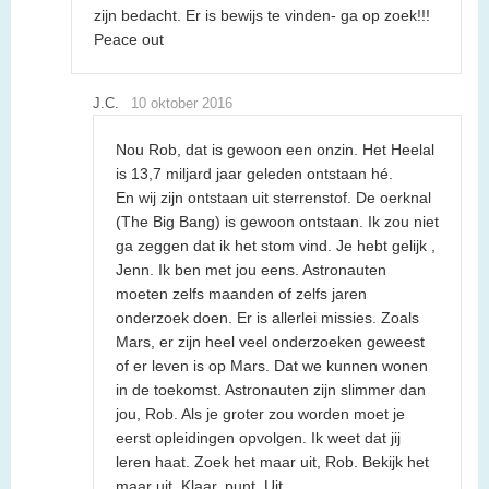
zijn bedacht. Er is bewijs te vinden- ga op zoek!!!
Peace out
J.C.
10 oktober 2016
Nou Rob, dat is gewoon een onzin. Het Heelal
is 13,7 miljard jaar geleden ontstaan hé.
En wij zijn ontstaan uit sterrenstof. De oerknal
(The Big Bang) is gewoon ontstaan. Ik zou niet
ga zeggen dat ik het stom vind. Je hebt gelijk ,
Jenn. Ik ben met jou eens. Astronauten
moeten zelfs maanden of zelfs jaren
onderzoek doen. Er is allerlei missies. Zoals
Mars, er zijn heel veel onderzoeken geweest
of er leven is op Mars. Dat we kunnen wonen
in de toekomst. Astronauten zijn slimmer dan
jou, Rob. Als je groter zou worden moet je
eerst opleidingen opvolgen. Ik weet dat jij
leren haat. Zoek het maar uit, Rob. Bekijk het
maar uit. Klaar, punt. Uit