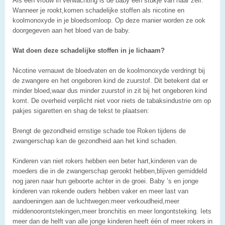
Als een vrouw in verwachting is de baby een stukje van haar zelf.
Wanneer je rookt,komen schadelijke stoffen als nicotine en
koolmonoxyde in je bloedsomloop. Op deze manier worden ze ook
doorgegeven aan het bloed van de baby.
Wat doen deze schadelijke stoffen in je lichaam?
Nicotine vernauwt de bloedvaten en de koolmonoxyde verdringt bij
de zwangere en het ongeboren kind de zuurstof. Dit betekent dat er
minder bloed,waar dus minder zuurstof in zit bij het ongeboren kind
komt. De overheid verplicht niet voor niets de tabaksindustrie om op
pakjes sigaretten en shag de tekst te plaatsen:
Brengt de gezondheid ernstige schade toe Roken tijdens de
zwangerschap kan de gezondheid aan het kind schaden.
Kinderen van niet rokers hebben een beter hart,kinderen van de
moeders die in de zwangerschap gerookt hebben,blijven gemiddeld
nog jaren naar hun geboorte achter in de groei. Baby ’s en jonge
kinderen van rokende ouders hebben vaker en meer last van
aandoeningen aan de luchtwegen:meer verkoudheid,meer
middenoorontstekingen,meer bronchitis en meer longontsteking. Iets
meer dan de helft van alle jonge kinderen heeft één of meer rokers in