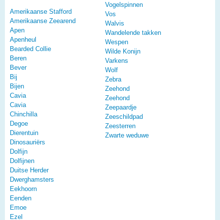
Vogelspinnen
Amerikaanse Stafford
Vos
Amerikaanse Zeearend
Walvis
Apen
Wandelende takken
Apenheul
Wespen
Bearded Collie
Wilde Konijn
Beren
Varkens
Bever
Wolf
Bij
Zebra
Bijen
Zeehond
Cavia
Zeehond
Cavia
Zeepaardje
Chinchilla
Zeeschildpad
Degoe
Zeesterren
Dierentuin
Zwarte weduwe
Dinosauriërs
Dolfijn
Dolfijnen
Duitse Herder
Dwerghamsters
Eekhoorn
Eenden
Emoe
Ezel