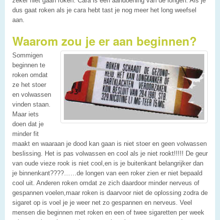
zeker niet gaan roken. Cara is een aandoening van de longen. Als je
dus gaat roken als je cara hebt tast je nog meer het long weefsel
aan.
Waarom zou je er aan beginnen?
Sommigen
beginnen te
roken omdat
ze het stoer
en volwassen
vinden staan.
Maar iets
doen dat je
minder fit
maakt en waaraan je dood kan gaan is niet stoer en geen volwassen
beslissing. Het is pas volwassen en cool als je niet rookt!!!!! De geur
van oude vieze rook is niet cool,en is je buitenkant belangrijker dan
je binnenkant????……de longen van een roker zien er niet bepaald
cool uit. Anderen roken omdat ze zich daardoor minder nerveus of
gespannen voelen,maar roken is daarvoor niet de oplossing zodra de
sigaret op is voel je je weer net zo gespannen en nerveus. Veel
mensen die beginnen met roken en een of twee sigaretten per week