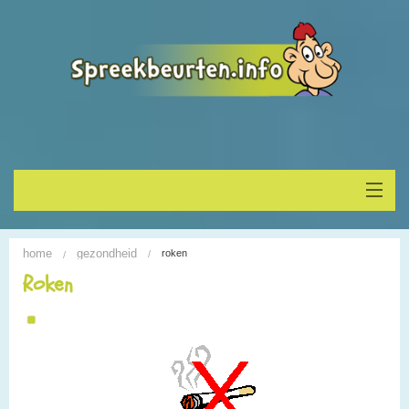
Home
home
gezondheid
roken
Onderwerp vinden
Roken
Spreekbeurt houden
Alle Spreekbeurten
Blogs