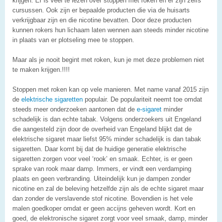
krijgen. Er is veel te lezen over stoppen met roken en er zijn zelfs
cursussen. Ook zijn er bepaalde producten die via de huisarts
verkrijgbaar zijn en die nicotine bevatten. Door deze producten
kunnen rokers hun lichaam laten wennen aan steeds minder nicotine
in plaats van er plotseling mee te stoppen.
Maar als je nooit begint met roken, kun je met deze problemen niet
te maken krijgen.!!!!
Stoppen met roken kan op vele manieren. Met name vanaf 2015 zijn
de
elektrische sigaretten
populair. De populariteit neemt toe omdat
steeds meer onderzoeken aantonen dat de
e-sigaret
minder
schadelijk is dan echte tabak. Volgens onderzoekers uit Engeland
die aangesteld zijn door de overheid van Engeland blijkt dat de
elektrische sigaret maar liefst 95% minder schadelijk is dan tabak
sigaretten. Daar komt bij dat de huidige generatie elektrische
sigaretten zorgen voor veel ‘rook’ en smaak. Echter, is er geen
sprake van rook maar damp. Immers, er vindt een verdamping
plaats en geen verbranding. Uiteindelijk kun je dampen zonder
nicotine en zal de beleving hetzelfde zijn als de echte sigaret maar
dan zonder de verslavende stof nicotine. Bovendien is het vele
malen goedkoper omdat er geen accijns geheven wordt. Kort en
goed, de elektronische sigaret zorgt voor veel smaak, damp, minder