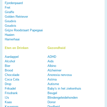
Fjordenpaard
Fret
Giraffe
Golden Retriever
Goudvis
Goudvis
Grijze Roodstaart Papegaai
Haaien
Hamerhaai
Eten en Drinken
Gezondheid
Aardappel
ADHD
Alcohol
Aids
Bier
Albino
Brood
Alzheimer
Chocolade
Anorexia nervosa
Coca Cola
Astma
Drop
Autisme
Frikadel
Baby's in het ziekenhuis
Frisdrank
Beugel
IJs
Blindengeleidehonden
Kaas
Donor
Kauwgom
Doofheid