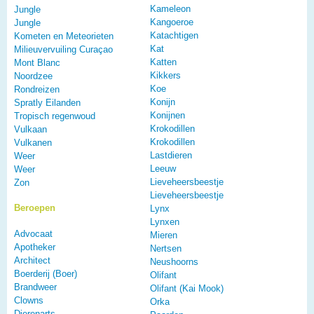
Kameleon
Jungle
Kangoeroe
Jungle
Katachtigen
Kometen en Meteorieten
Kat
Milieuvervuiling Curaçao
Katten
Mont Blanc
Kikkers
Noordzee
Koe
Rondreizen
Konijn
Spratly Eilanden
Konijnen
Tropisch regenwoud
Krokodillen
Vulkaan
Krokodillen
Vulkanen
Lastdieren
Weer
Leeuw
Weer
Lieveheersbeestje
Zon
Lieveheersbeestje
Beroepen
Lynx
Lynxen
Advocaat
Mieren
Apotheker
Nertsen
Architect
Neushoorns
Boerderij (Boer)
Olifant
Brandweer
Olifant (Kai Mook)
Clowns
Orka
Dierenarts