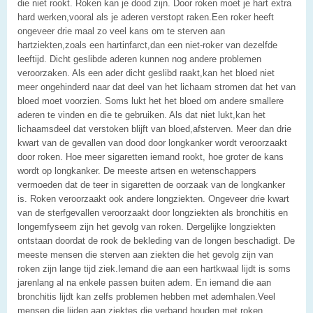
die niet rookt. Roken kan je dood zijn. Door roken moet je hart extra
hard werken,vooral als je aderen verstopt raken.Een roker heeft
ongeveer drie maal zo veel kans om te sterven aan
hartziekten,zoals een hartinfarct,dan een niet-roker van dezelfde
leeftijd. Dicht geslibde aderen kunnen nog andere problemen
veroorzaken. Als een ader dicht geslibd raakt,kan het bloed niet
meer ongehinderd naar dat deel van het lichaam stromen dat het van
bloed moet voorzien. Soms lukt het het bloed om andere smallere
aderen te vinden en die te gebruiken. Als dat niet lukt,kan het
lichaamsdeel dat verstoken blijft van bloed,afsterven. Meer dan drie
kwart van de gevallen van dood door longkanker wordt veroorzaakt
door roken. Hoe meer sigaretten iemand rookt, hoe groter de kans
wordt op longkanker. De meeste artsen en wetenschappers
vermoeden dat de teer in sigaretten de oorzaak van de longkanker
is. Roken veroorzaakt ook andere longziekten. Ongeveer drie kwart
van de sterfgevallen veroorzaakt door longziekten als bronchitis en
longemfyseem zijn het gevolg van roken. Dergelijke longziekten
ontstaan doordat de rook de bekleding van de longen beschadigt. De
meeste mensen die sterven aan ziekten die het gevolg zijn van
roken zijn lange tijd ziek.Iemand die aan een hartkwaal lijdt is soms
jarenlang al na enkele passen buiten adem. En iemand die aan
bronchitis lijdt kan zelfs problemen hebben met ademhalen.Veel
mensen die lijden aan ziektes die verband houden met roken