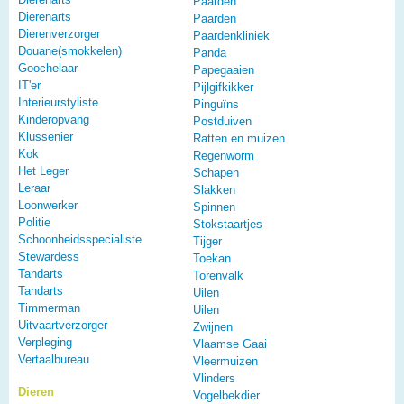
Paarden
Dierenarts
Paarden
Dierenverzorger
Paardenkliniek
Douane(smokkelen)
Panda
Goochelaar
Papegaaien
IT'er
Pijlgifkikker
Interieurstyliste
Pinguïns
Kinderopvang
Postduiven
Klussenier
Ratten en muizen
Kok
Regenworm
Het Leger
Schapen
Leraar
Slakken
Loonwerker
Spinnen
Politie
Stokstaartjes
Schoonheidsspecialiste
Tijger
Stewardess
Toekan
Tandarts
Torenvalk
Tandarts
Uilen
Timmerman
Uilen
Uitvaartverzorger
Zwijnen
Verpleging
Vlaamse Gaai
Vertaalbureau
Vleermuizen
Vlinders
Dieren
Vogelbekdier