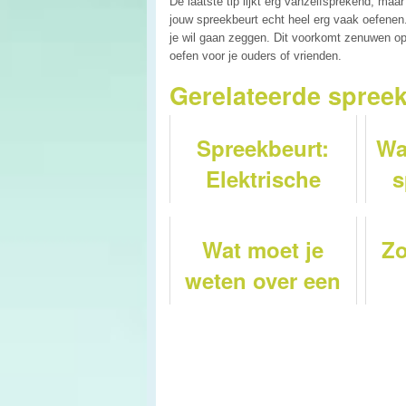
De laatste tip lijkt erg vanzelfsprekend, maa
jouw spreekbeurt echt heel erg vaak oefenen. 
je wil gaan zeggen. Dit voorkomt zenuwen op 
oefen voor je ouders of vrienden.
Gerelateerde spree
Spreekbeurt:
Wa
Elektrische
s
auto's
k
rek
Wat moet je
Zo
weten over een
zakelijke
ex
r
autoverzekering