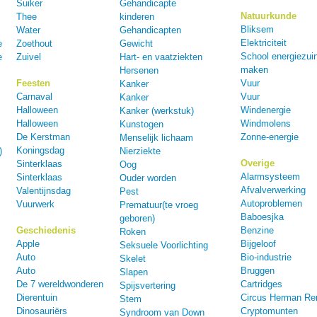
Suiker
Gehandicapte
Natuurkunde
Thee
kinderen
Bliksem
Water
Gehandicapten
Elektriciteit
e
Zoethout
Gewicht
School energiezuin
e
Zuivel
Hart- en vaatziekten
maken
Hersenen
Feesten
Vuur
Kanker
Carnaval
Vuur
Kanker
Halloween
Windenergie
Kanker (werkstuk)
Halloween
Windmolens
Kunstogen
De Kerstman
Zonne-energie
Menselijk lichaam
Koningsdag
)
Nierziekte
Overige
Sinterklaas
Oog
Alarmsysteem
Sinterklaas
Ouder worden
Afvalverwerking
Valentijnsdag
Pest
Autoproblemen
Vuurwerk
Prematuur(te vroeg
Baboesjka
geboren)
Geschiedenis
Benzine
Roken
Apple
Bijgeloof
Seksuele Voorlichting
Auto
Bio-industrie
Skelet
Auto
Bruggen
Slapen
De 7 wereldwonderen
Cartridges
Spijsvertering
Dierentuin
Circus Herman Re
Stem
Dinosauriërs
Cryptomunten
Syndroom van Down