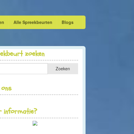
en
Alle Spreekbeurten
Blogs
eekbeurt zoeken
 ons
 informatie?