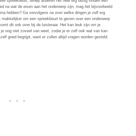
hele spreekbeurt, terwijl anderen het heel erg lastig vinden een
oed na wat de eisen aan het onderwerp zijn, mag het bijvoorbeeld
hema hebben? Ga vervolgens na over welke dingen je zelf erg
uk makkelijker om een spreekbeurt te geven over een onderwerp
omt dit ook over bij de luisteraar. Het kan leuk zijn om je
je nog niet zoveel van weet, zodat je er zelf ook wat van kan
 zelf goed begrijpt, want er zullen altijd vragen worden gesteld.