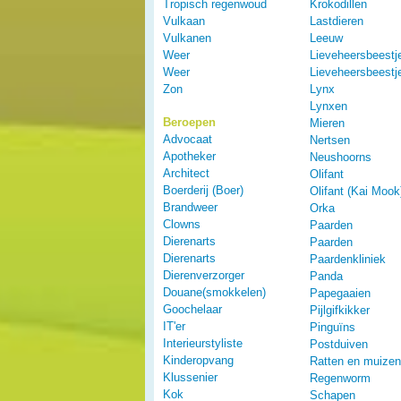
Tropisch regenwoud
Krokodillen
Vulkaan
Lastdieren
Vulkanen
Leeuw
Weer
Lieveheersbeestj
Weer
Lieveheersbeestj
Zon
Lynx
Lynxen
Beroepen
Mieren
Advocaat
Nertsen
Apotheker
Neushoorns
Architect
Olifant
Boerderij (Boer)
Olifant (Kai Mook
Brandweer
Orka
Clowns
Paarden
Dierenarts
Paarden
Dierenarts
Paardenkliniek
Dierenverzorger
Panda
Douane(smokkelen)
Papegaaien
Goochelaar
Pijlgifkikker
IT'er
Pinguïns
Interieurstyliste
Postduiven
Kinderopvang
Ratten en muizen
Klussenier
Regenworm
Kok
Schapen