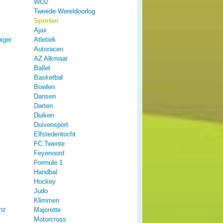
WO2
Tweede Wereldoorlog
Sporten
Ajax
iger
Atletiek
Autoracen
AZ Alkmaar
Ballet
Basketbal
Bowlen
Dansen
Darten
Duiken
Duivensport
Elfstedentocht
FC Twente
Feyenoord
Formule 1
Handbal
Hockey
Judo
Klimmen
nz
Majorette
Motorcross