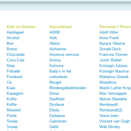
Eten en Drinken
Gezondheid
Personen / Pers
Aardappel
ADHD
Adolf Hitler
Alcohol
Aids
Anne Frank
Bier
Albino
Barack Obama
Brood
Alzheimer
Donald Duck
Chocolade
Anorexia nervosa
Francine Oomen
Coca Cola
Astma
Justin Bieber
Drop
Autisme
Koningin Juliana
Frikadel
Baby's in het
Koningin Maxima
Frisdrank
ziekenhuis
Mahatma Ghandi
IJs
Beugel
Maradona
Kaas
Blindengeleidehonden
Martin Luther King
Kauwgom
Donor
Max Verstappen
Koffie
Doofheid
Nelson Mandela
Koffie
Dyslexie
Rembrandt
Mosterd
Ebola
Rembrandt(2)
Pinda
Epilepsie
Steve Irwin
Snoep
Galstenen
Vincent van Gogh
Snoep
Gebit
Walt Disney