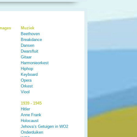
onages
Muziek
Beethoven
Breakdance
Dansen
Dwarsfluit
Gitaar
Harmonieorkest
Hiphop
Keyboard
Opera
Orkest
Viool
1939 - 1945
Hitler
Anne Frank
Holocaust
Jehova’s Getuigen in WO2
Onderduiken