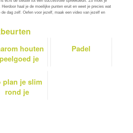
r is echt de sleutel tot een succesvolle spreekbeurt. Zo moet je
Hierdoor haal je de moeilijke punten eruit en weet je precies wat
de dag zelf. Oefen voor jezelf, maak een video van jezelf en
kbeurten
arom houten
Padel
peelgoed je
ind helpt bij
envaardigheid
 plan je slim
in 2026: van
rond je
telraam tot
amenrooster
ekenblokken