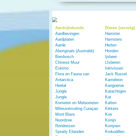
Aardrijkskunde
Dieren (vervolg)
Aardbevingen
Hamster
Aardplaten
Hamsters
Aarde
Herten
Aboriginals (Australië)
Honden
Biesbosch
Ijsbeer
Chinese Muur
IJsberen
Eskimo
Inktvissen
Flora en Fauna van
Jack Russel
Antarctica
Kameleon
Heelal
Kangoeroe
Jungle
Katachtigen
Jungle
Kat
Kometen en Meteorieten
Katten
Milieuvervuiling Curaçao
Kikkers
Mont Blanc
Koe
Noordzee
Konijn
Rondreizen
Konijnen
Spratly Eilanden
Krokodillen