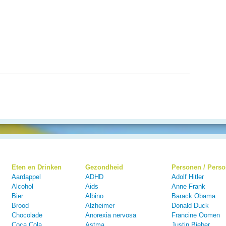
Eten en Drinken
Gezondheid
Personen / Pers
Aardappel
ADHD
Adolf Hitler
Alcohol
Aids
Anne Frank
Bier
Albino
Barack Obama
Brood
Alzheimer
Donald Duck
Chocolade
Anorexia nervosa
Francine Oomen
Coca Cola
Astma
Justin Bieber