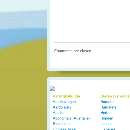
Comments are closed.
Aardrijkskunde
Dieren (vervolg)
Aardbevingen
Hamster
Aardplaten
Hamsters
Aarde
Herten
Aboriginals (Australië)
Honden
Biesbosch
Ijsbeer
Chinese Muur
IJsberen