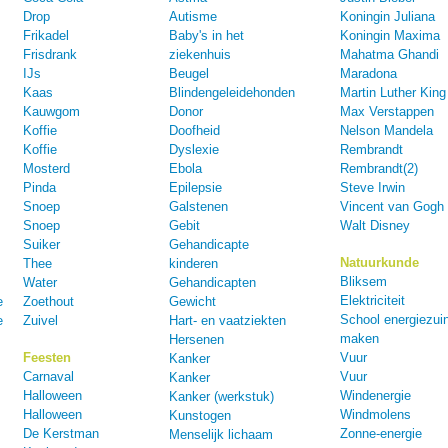
Drop
Autisme
Koningin Juliana
Frikadel
Baby's in het
Koningin Maxima
Frisdrank
ziekenhuis
Mahatma Ghandi
IJs
Beugel
Maradona
Kaas
Blindengeleidehonden
Martin Luther King
Kauwgom
Donor
Max Verstappen
Koffie
Doofheid
Nelson Mandela
Koffie
Dyslexie
Rembrandt
Mosterd
Ebola
Rembrandt(2)
Pinda
Epilepsie
Steve Irwin
Snoep
Galstenen
Vincent van Gogh
Snoep
Gebit
Walt Disney
Suiker
Gehandicapte
Natuurkunde
Thee
kinderen
Bliksem
Water
Gehandicapten
Elektriciteit
e
Zoethout
Gewicht
School energiezuin
e
Zuivel
Hart- en vaatziekten
maken
Hersenen
Feesten
Vuur
Kanker
Carnaval
Vuur
Kanker
Halloween
Windenergie
Kanker (werkstuk)
Halloween
Windmolens
Kunstogen
De Kerstman
Zonne-energie
Menselijk lichaam