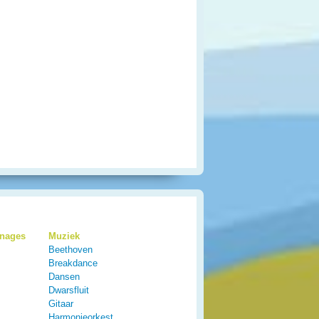
onages
Muziek
Beethoven
Breakdance
Dansen
Dwarsfluit
Gitaar
Harmonieorkest