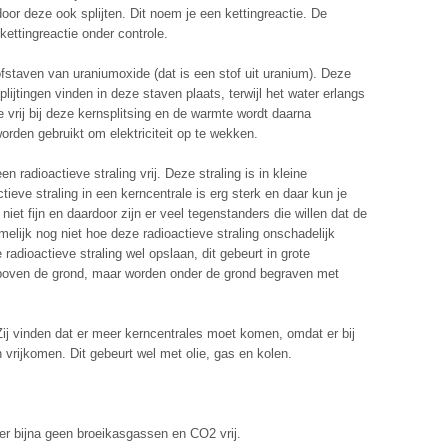
or deze ook splijten. Dit noem je een kettingreactie. De
ettingreactie onder controle.
ofstaven van uraniumoxide (dat is een stof uit uranium). Deze
lijtingen vinden in deze staven plaats, terwijl het water erlangs
vrij bij deze kernsplitsing en de warmte wordt daarna
rden gebruikt om elektriciteit op te wekken.
 radioactieve straling vrij. Deze straling is in kleine
tieve straling in een kerncentrale is erg sterk en daar kun je
iet fijn en daardoor zijn er veel tegenstanders die willen dat de
lijk nog niet hoe deze radioactieve straling onschadelijk
dioactieve straling wel opslaan, dit gebeurt in grote
t boven de grond, maar worden onder de grond begraven met
Zij vinden dat er meer kerncentrales moet komen, omdat er bij
vrijkomen. Dit gebeurt wel met olie, gas en kolen.
r bijna geen broeikasgassen en CO2 vrij.