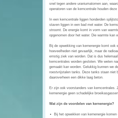
snel tegen andere uraniumatomen aan, waardo
operatoren van de kerncentrale houden deze k
In een kerncentrale liggen honderden splijtst
staven liggen in een bad met water. De kernsp
stroomt. De energie komt in vorm van warmte 
opgenomen door het water. Die warmte kan wo
Bij de opwekking van kernenergie komt ook een
hoeveelheden niet gevaarlijk, maar de radioac
ernstig ziek van worden. Dat is dus helemaal n
kerncentrales worden gesloten. We weten name
gemaakt kan worden. Gelukkig kunnen we de ra
roestvrijstalen tanks. Deze tanks staan nie
daaroverheen een dikke laag beton.
Er zijn ook voorstanders van kerncentrales. 
kernenergie geen schadelijke broeikasgassen 
Wat zijn de voordelen van kernenergie?
Bij het opwekken van kernenergie komen e