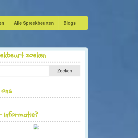
en
Alle Spreekbeurten
Blogs
eekbeurt zoeken
 ons
 informatie?