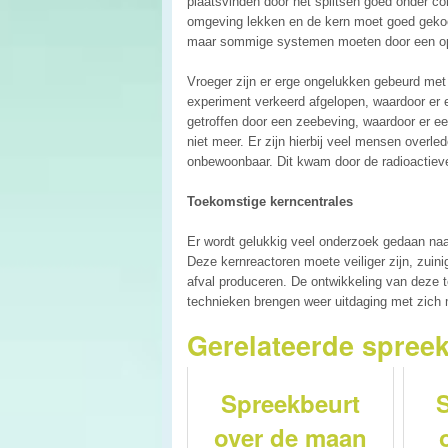
plaatsvinden door het splitsen goed onder c
omgeving lekken en de kern moet goed geko
maar sommige systemen moeten door een op
Vroeger zijn er erge ongelukken gebeurd met k
experiment verkeerd afgelopen, waardoor er
getroffen door een zeebeving, waardoor er e
niet meer. Er zijn hierbij veel mensen over
onbewoonbaar. Dit kwam door de radioactiev
Toekomstige kerncentrales
Er wordt gelukkig veel onderzoek gedaan naa
Deze kernreactoren moete veiliger zijn, zuin
afval produceren. De ontwikkeling van deze t
technieken brengen weer uitdaging met zich
Gerelateerde spree
Spreekbeurt
over de maan