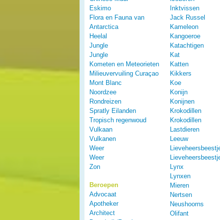
Eskimo
Inktvissen
Flora en Fauna van
Jack Russel
Antarctica
Kameleon
Heelal
Kangoeroe
Jungle
Katachtigen
Jungle
Kat
Kometen en Meteorieten
Katten
Milieuvervuiling Curaçao
Kikkers
Mont Blanc
Koe
Noordzee
Konijn
Rondreizen
Konijnen
Spratly Eilanden
Krokodillen
Tropisch regenwoud
Krokodillen
Vulkaan
Lastdieren
Vulkanen
Leeuw
Weer
Lieveheersbeestj
Weer
Lieveheersbeestj
Zon
Lynx
Lynxen
Beroepen
Mieren
Advocaat
Nertsen
Apotheker
Neushoorns
Architect
Olifant