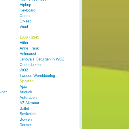
Hiphop
Keyboard
Opera
Orkest
Viool
1939 - 1945
Hitler
Anne Frank
Holocaust
Jehova’s Getuigen in WO2
Onderduiken
WO2
Tweede Wereldoorlog
Sporten
Ajax
iger
Atletiek
Autoracen
AZ Alkmaar
Ballet
Basketbal
Bowlen
Dansen