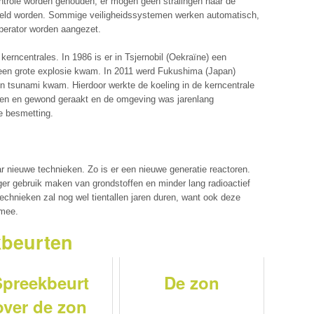
ontrole worden gehouden, er mogen geen stralingen naar de
eld worden. Sommige veiligheidssystemen werken automatisch,
erator worden aangezet.
erncentrales. In 1986 is er in Tsjernobil (Oekraïne) een
 een grote explosie kwam. In 2011 werd Fukushima (Japan)
en tsunami kwam. Hierdoor werkte de koeling in de kerncentrale
leden en gewond geraakt en de omgeving was jarenlang
e besmetting.
r nieuwe technieken. Zo is er een nieuwe generatie reactoren.
iger gebruik maken van grondstoffen en minder lang radioactief
echnieken zal nog wel tientallen jaren duren, want ook deze
 mee.
kbeurten
Spreekbeurt
De zon
over de zon