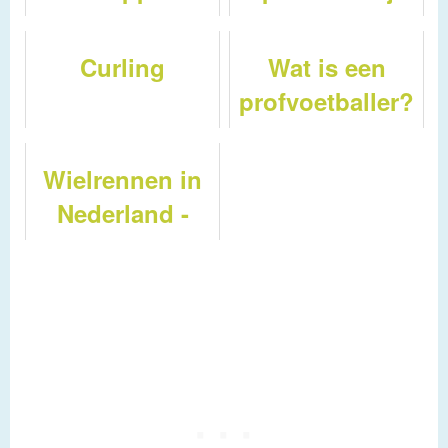
spreekbeurt
over te doen !
Curling
Wat is een
profvoetballer?
Wielrennen in
Nederland -
Wat is de
vuelta?