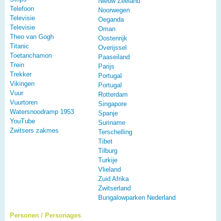
Nieuw Zeeland
Telefoon
Noorwegen
Televisie
Oeganda
Televisie
Oman
Theo van Gogh
Oostenrijk
Titanic
Overijssel
Toetanchamon
Paaseiland
Trein
Parijs
Trekker
Portugal
Vikingen
Portugal
Vuur
Rotterdam
Vuurtoren
Singapore
Watersnoodramp 1953
Spanje
YouTube
Suriname
Zwitsers zakmes
Terschelling
Tibet
Tilburg
Turkije
Vlieland
Zuid Afrika
Zwitserland
Bungalowparken Nederland
Personen / Personages