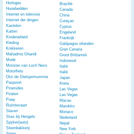
Horloges
Brazilië
Hunebedden
Canada
Internet en televisie
China
Internet der dingen
Curaçao
Kastelen
Cyprus
Katten
Engeland
Kinderarbeid
Frankrijk
Kleding
Galápagos eilanden
Knikkeren
Gran Canaria
Mahadma Ghandi
Groot Brittannië
Mode
Indonesië
Monster van Loch Ness
Italië
Motorfiets
Italië
Otzi de Gletsjermummie
Japan
Paspoort
Kreta
Piramides
Las Vegas
Piraten
Las Vegas
Poep
Macau
Ruimtevaart
Marokko
Slaven
Monaco
Sluis bij Hengelo
Nederland
Spyker(auto)
Nepal
Steenbakkerij
New York
Strips