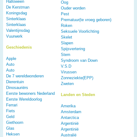
Halloween
Oog
De Kerstman
Ouder worden
Koningsdag
Pest
Sinterklaas
Prematuur(te vroeg geboren)
Sinterklaas
Roken
Valentijnsdag
Seksuele Voorlichting
Vuurwerk
Skelet
Slapen
Geschiedenis
Spijsvertering
Stem
Apple
Syndroom van Down
Auto
V.S.D
Auto
Virussen
De 7 wereldwonderen
Zonneziekte(EPP)
Dierentuin
Zweten
Dinosauriërs
Eerste bewoners Nederland
Landen en Steden
Eerste Wereldoorlog
Ferrari
Amerika
Fiets
Amsterdam
Geld
Antarctica
Giethoorn
Argentinië
Glas
Argentinië
Heksen
Australië