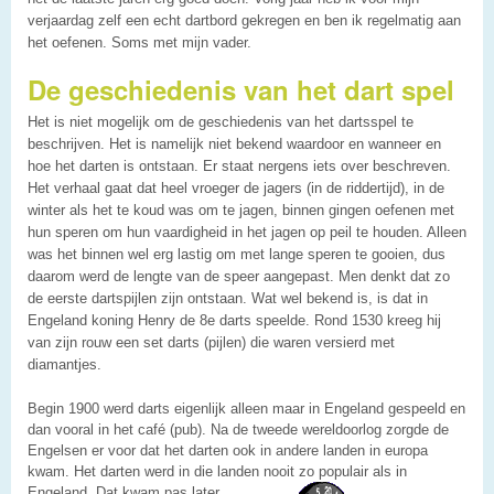
verjaardag zelf een echt dartbord gekregen en ben ik regelmatig aan
het oefenen. Soms met mijn vader.
De geschiedenis van het dart spel
Het is niet mogelijk om de geschiedenis van het dartsspel te
beschrijven. Het is namelijk niet bekend waardoor en wanneer en
hoe het darten is ontstaan. Er staat nergens iets over beschreven.
Het verhaal gaat dat heel vroeger de jagers (in de riddertijd), in de
winter als het te koud was om te jagen, binnen gingen oefenen met
hun speren om hun vaardigheid in het jagen op peil te houden. Alleen
was het binnen wel erg lastig om met lange speren te gooien, dus
daarom werd de lengte van de speer aangepast. Men denkt dat zo
de eerste dartspijlen zijn ontstaan. Wat wel bekend is, is dat in
Engeland koning Henry de 8e darts speelde. Rond 1530 kreeg hij
van zijn rouw een set darts (pijlen) die waren versierd met
diamantjes.
Begin 1900 werd darts eigenlijk alleen maar in Engeland gespeeld en
dan vooral in het café (pub). Na de tweede wereldoorlog zorgde de
Engelsen er voor dat het darten ook in andere landen in europa
kwam. Het darten werd in die landen nooit zo populair als in
Engeland. Dat kwam pas later.