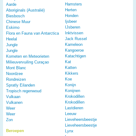
Hamsters
Aarde
Herten
Aboriginals (Australië)
Honden
Biesbosch
Ijsbeer
Chinese Muur
IJsberen
Eskimo
Inktvissen
Flora en Fauna van Antarctica
Jack Russel
Heelal
Kameleon
Jungle
Kangoeroe
Jungle
Katachtigen
Kometen en Meteorieten
Kat
Milieuvervuiling Curaçao
Katten
Mont Blanc
Kikkers
Noordzee
Koe
Rondreizen
Konijn
Spratly Eilanden
Konijnen
Tropisch regenwoud
Krokodillen
Vulkaan
Krokodillen
Vulkanen
Lastdieren
Weer
Leeuw
Weer
Lieveheersbeestje
Zon
Lieveheersbeestje
Beroepen
Lynx