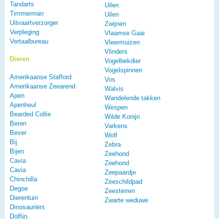
Tandarts
Uilen
Timmerman
Uilen
Uitvaartverzorger
Zwijnen
Verpleging
Vlaamse Gaai
Vertaalbureau
Vleermuizen
Vlinders
Dieren
Vogelbekdier
Vogelspinnen
Amerikaanse Stafford
Vos
Amerikaanse Zeearend
Walvis
Apen
Wandelende takken
Apenheul
Wespen
Bearded Collie
Wilde Konijn
Beren
Varkens
Bever
Wolf
Bij
Zebra
Bijen
Zeehond
Cavia
Zeehond
Cavia
Zeepaardje
Chinchilla
Zeeschildpad
Degoe
Zeesterren
Dierentuin
Zwarte weduwe
Dinosauriërs
Dolfijn