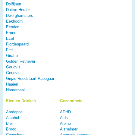
Dolfijnen
Duitse Herder
Dwerghamsters
Eekhoorn
Eenden
Emoe
Ezel
Fjordenpaard
Fret
Giraffe
Golden Retriever
Goudvis
Goudvis
Grijze Roodstaart Papegaai
Haaien
Hamerhaai
Eten en Drinken
Gezondheid
Aardappel
ADHD
Alcohol
Aids
Bier
Albino
Brood
Alzheimer
Chocolade
Anorexia nervosa