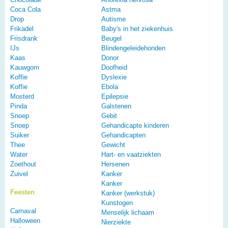
Coca Cola
Astma
Drop
Autisme
Frikadel
Baby's in het ziekenhuis
Frisdrank
Beugel
IJs
Blindengeleidehonden
Kaas
Donor
Kauwgom
Doofheid
Koffie
Dyslexie
Koffie
Ebola
Mosterd
Epilepsie
Pinda
Galstenen
Snoep
Gebit
Snoep
Gehandicapte kinderen
Suiker
Gehandicapten
Thee
Gewicht
Water
Hart- en vaatziekten
Zoethout
Hersenen
Zuivel
Kanker
Kanker
Feesten
Kanker (werkstuk)
Kunstogen
Carnaval
Menselijk lichaam
Halloween
Nierziekte