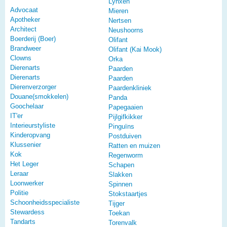
Lynxen
Advocaat
Mieren
Apotheker
Nertsen
Architect
Neushoorns
Boerderij (Boer)
Olifant
Brandweer
Olifant (Kai Mook)
Clowns
Orka
Dierenarts
Paarden
Dierenarts
Paarden
Dierenverzorger
Paardenkliniek
Douane(smokkelen)
Panda
Goochelaar
Papegaaien
IT'er
Pijlgifkikker
Interieurstyliste
Pinguïns
Kinderopvang
Postduiven
Klussenier
Ratten en muizen
Kok
Regenworm
Het Leger
Schapen
Leraar
Slakken
Loonwerker
Spinnen
Politie
Stokstaartjes
Schoonheidsspecialiste
Tijger
Stewardess
Toekan
Tandarts
Torenvalk