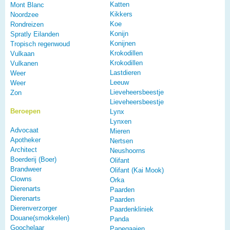
Katten
Mont Blanc
Kikkers
Noordzee
Koe
Rondreizen
Konijn
Spratly Eilanden
Konijnen
Tropisch regenwoud
Krokodillen
Vulkaan
Krokodillen
Vulkanen
Lastdieren
Weer
Leeuw
Weer
Lieveheersbeestje
Zon
Lieveheersbeestje
Beroepen
Lynx
Lynxen
Advocaat
Mieren
Apotheker
Nertsen
Architect
Neushoorns
Boerderij (Boer)
Olifant
Brandweer
Olifant (Kai Mook)
Clowns
Orka
Dierenarts
Paarden
Dierenarts
Paarden
Dierenverzorger
Paardenkliniek
Douane(smokkelen)
Panda
Goochelaar
Papegaaien