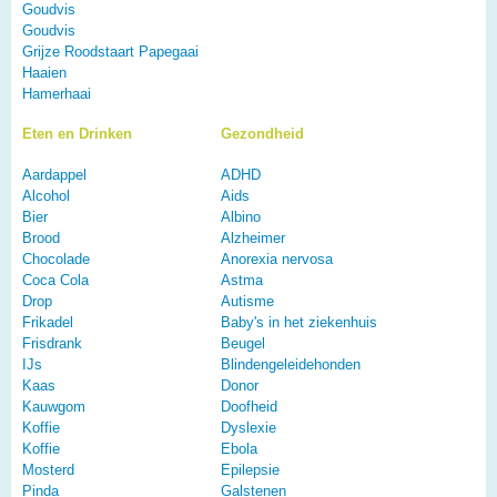
Goudvis
Goudvis
Grijze Roodstaart Papegaai
Haaien
Hamerhaai
Eten en Drinken
Gezondheid
Aardappel
ADHD
Alcohol
Aids
Bier
Albino
Brood
Alzheimer
Chocolade
Anorexia nervosa
Coca Cola
Astma
Drop
Autisme
Frikadel
Baby's in het ziekenhuis
Frisdrank
Beugel
IJs
Blindengeleidehonden
Kaas
Donor
Kauwgom
Doofheid
Koffie
Dyslexie
Koffie
Ebola
Mosterd
Epilepsie
Pinda
Galstenen