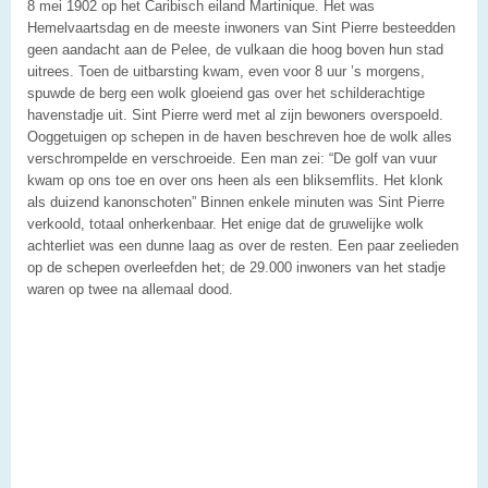
8 mei 1902 op het Caribisch eiland Martinique. Het was
Hemelvaartsdag en de meeste inwoners van Sint Pierre besteedden
geen aandacht aan de Pelee, de vulkaan die hoog boven hun stad
uitrees. Toen de uitbarsting kwam, even voor 8 uur ’s morgens,
spuwde de berg een wolk gloeiend gas over het schilderachtige
havenstadje uit. Sint Pierre werd met al zijn bewoners overspoeld.
Ooggetuigen op schepen in de haven beschreven hoe de wolk alles
verschrompelde en verschroeide. Een man zei: “De golf van vuur
kwam op ons toe en over ons heen als een bliksemflits. Het klonk
als duizend kanonschoten” Binnen enkele minuten was Sint Pierre
verkoold, totaal onherkenbaar. Het enige dat de gruwelijke wolk
achterliet was een dunne laag as over de resten. Een paar zeelieden
op de schepen overleefden het; de 29.000 inwoners van het stadje
waren op twee na allemaal dood.