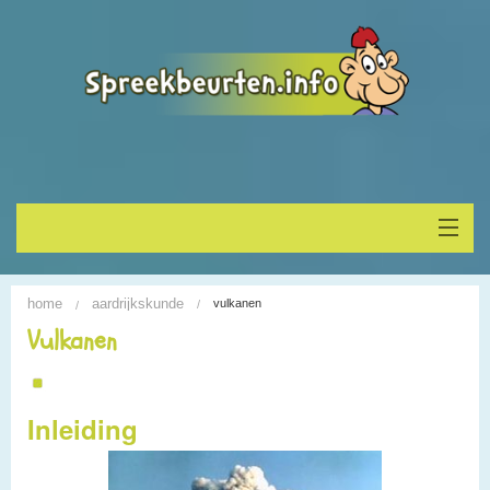
Home
home
aardrijkskunde
vulkanen
Onderwerp vinden
Vulkanen
Spreekbeurt houden
Inleiding
Alle Spreekbeurten
Blogs