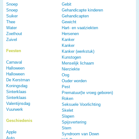
Snoep
Gebit
Snoep
Gehandicapte kinderen
Suiker
Gehandicapten
Thee
Gewicht
Water
Hart- en vaatziekten
Zoethout
Hersenen
Zuivel
Kanker
Kanker
Feesten
Kanker (werkstuk)
Kunstogen
Carnaval
Menselijk lichaam
Halloween
Nierziekte
Halloween
Oog
De Kerstman
Ouder worden
Koningsdag
Pest
Sinterklaas
Prematuur(te vroeg geboren)
Sinterklaas
Roken
Valentijnsdag
Seksuele Voorlichting
Vuurwerk
Skelet
Slapen
Geschiedenis
Spijsvertering
Stem
Apple
Syndroom van Down
Auto