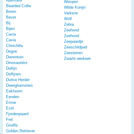
Apenheul
Wespen
Bearded Collie
Wilde Konijn
Beren
Varkens
Bever
Wolf
Bij
Zebra
Bijen
Zeehond
Cavia
Zeehond
Cavia
Zeepaardje
Chinchilla
Zeeschildpad
Degoe
Zeesterren
Dierentuin
Zwarte weduwe
Dinosauriërs
Dolfijn
Dolfijnen
Duitse Herder
Dwerghamsters
Eekhoorn
Eenden
Emoe
Ezel
Fjordenpaard
Fret
Giraffe
Golden Retriever