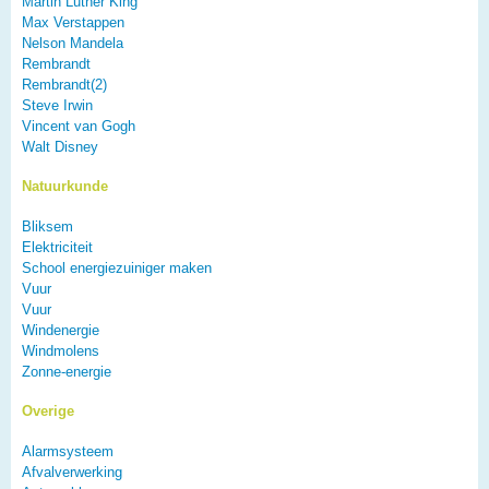
Martin Luther King
Max Verstappen
Nelson Mandela
Rembrandt
Rembrandt(2)
Steve Irwin
Vincent van Gogh
Walt Disney
Natuurkunde
Bliksem
Elektriciteit
School energiezuiniger maken
Vuur
Vuur
Windenergie
Windmolens
Zonne-energie
Overige
Alarmsysteem
Afvalverwerking