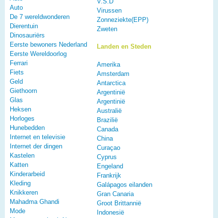
V.S.D
Auto
Virussen
De 7 wereldwonderen
Zonneziekte(EPP)
Dierentuin
Zweten
Dinosauriërs
Eerste bewoners Nederland
Landen en Steden
Eerste Wereldoorlog
Ferrari
Amerika
Fiets
Amsterdam
Geld
Antarctica
Giethoorn
Argentinië
Glas
Argentinië
Heksen
Australië
Horloges
Brazilië
Hunebedden
Canada
Internet en televisie
China
Internet der dingen
Curaçao
Kastelen
Cyprus
Katten
Engeland
Kinderarbeid
Frankrijk
Kleding
Galápagos eilanden
Knikkeren
Gran Canaria
Mahadma Ghandi
Groot Brittannië
Mode
Indonesië