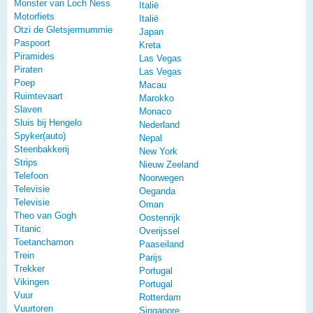
Monster van Loch Ness
Italië
Motorfiets
Italië
Otzi de Gletsjermummie
Japan
Paspoort
Kreta
Piramides
Las Vegas
Piraten
Las Vegas
Poep
Macau
Ruimtevaart
Marokko
Slaven
Monaco
Sluis bij Hengelo
Nederland
Spyker(auto)
Nepal
Steenbakkerij
New York
Strips
Nieuw Zeeland
Telefoon
Noorwegen
Televisie
Oeganda
Televisie
Oman
Theo van Gogh
Oostenrijk
Titanic
Overijssel
Toetanchamon
Paaseiland
Trein
Parijs
Trekker
Portugal
Vikingen
Portugal
Vuur
Rotterdam
Vuurtoren
Singapore