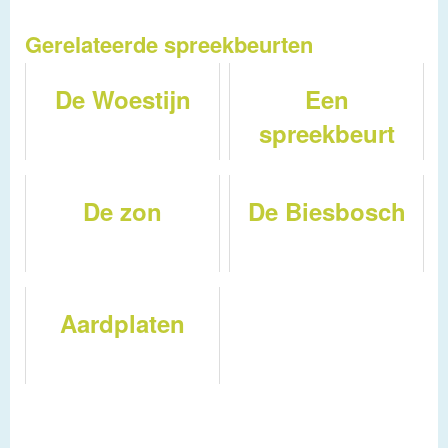
Gerelateerde spreekbeurten
De Woestijn
Een
spreekbeurt
over de
Noordpool
De zon
De Biesbosch
Aardplaten