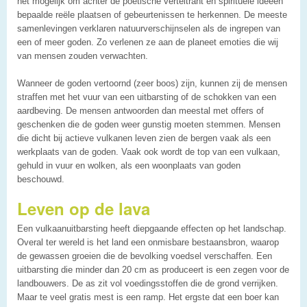
het mogelijk om achter de poëtische verteltrant en spirituele ideeën
bepaalde reële plaatsen of gebeurtenissen te herkennen. De meeste
samenlevingen verklaren natuurverschijnselen als de ingrepen van
een of meer goden. Zo verlenen ze aan de planeet emoties die wij
van mensen zouden verwachten.
Wanneer de goden vertoornd (zeer boos) zijn, kunnen zij de mensen
straffen met het vuur van een uitbarsting of de schokken van een
aardbeving. De mensen antwoorden dan meestal met offers of
geschenken die de goden weer gunstig moeten stemmen. Mensen
die dicht bij actieve vulkanen leven zien de bergen vaak als een
werkplaats van de goden. Vaak ook wordt de top van een vulkaan,
gehuld in vuur en wolken, als een woonplaats van goden
beschouwd.
Leven op de lava
Een vulkaanuitbarsting heeft diepgaande effecten op het landschap.
Overal ter wereld is het land een onmisbare bestaansbron, waarop
de gewassen groeien die de bevolking voedsel verschaffen. Een
uitbarsting die minder dan 20 cm as produceert is een zegen voor de
landbouwers. De as zit vol voedingsstoffen die de grond verrijken.
Maar te veel gratis mest is een ramp. Het ergste dat een boer kan