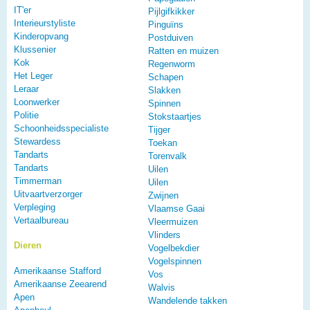
IT'er
Pijlgifkikker
Interieurstyliste
Pinguïns
Kinderopvang
Postduiven
Klussenier
Ratten en muizen
Kok
Regenworm
Het Leger
Schapen
Leraar
Slakken
Loonwerker
Spinnen
Politie
Stokstaartjes
Schoonheidsspecialiste
Tijger
Stewardess
Toekan
Tandarts
Torenvalk
Tandarts
Uilen
Timmerman
Uilen
Uitvaartverzorger
Zwijnen
Verpleging
Vlaamse Gaai
Vertaalbureau
Vleermuizen
Vlinders
Dieren
Vogelbekdier
Vogelspinnen
Amerikaanse Stafford
Vos
Amerikaanse Zeearend
Walvis
Apen
Wandelende takken