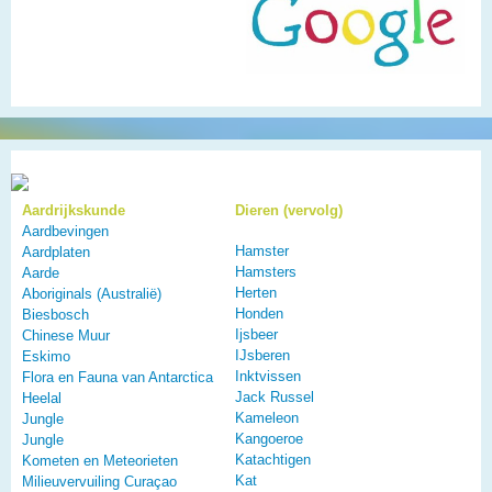
Aardrijkskunde
Dieren (vervolg)
Aardbevingen
Hamster
Aardplaten
Hamsters
Aarde
Herten
Aboriginals (Australië)
Honden
Biesbosch
Ijsbeer
Chinese Muur
IJsberen
Eskimo
Inktvissen
Flora en Fauna van Antarctica
Jack Russel
Heelal
Kameleon
Jungle
Kangoeroe
Jungle
Katachtigen
Kometen en Meteorieten
Kat
Milieuvervuiling Curaçao