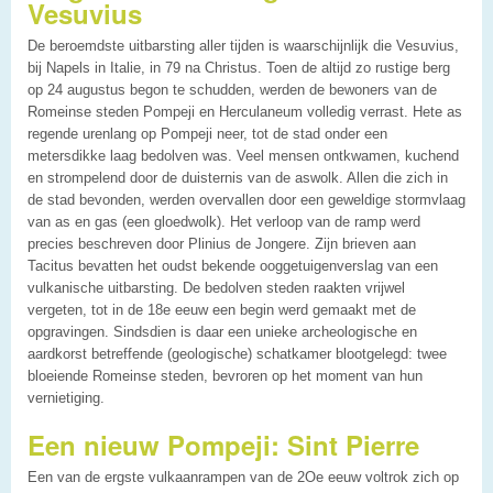
Vesuvius
De beroemdste uitbarsting aller tijden is waarschijnlijk die Vesuvius,
bij Napels in Italie, in 79 na Christus. Toen de altijd zo rustige berg
op 24 augustus begon te schudden, werden de bewoners van de
Romeinse steden Pompeji en Herculaneum volledig verrast. Hete as
regende urenlang op Pompeji neer, tot de stad onder een
metersdikke laag bedolven was. Veel mensen ontkwamen, kuchend
en strompelend door de duisternis van de aswolk. Allen die zich in
de stad bevonden, werden overvallen door een geweldige stormvlaag
van as en gas (een gloedwolk). Het verloop van de ramp werd
precies beschreven door Plinius de Jongere. Zijn brieven aan
Tacitus bevatten het oudst bekende ooggetuigenverslag van een
vulkanische uitbarsting. De bedolven steden raakten vrijwel
vergeten, tot in de 18e eeuw een begin werd gemaakt met de
opgravingen. Sindsdien is daar een unieke archeologische en
aardkorst betreffende (geologische) schatkamer blootgelegd: twee
bloeiende Romeinse steden, bevroren op het moment van hun
vernietiging.
Een nieuw Pompeji: Sint Pierre
Een van de ergste vulkaanrampen van de 2Oe eeuw voltrok zich op