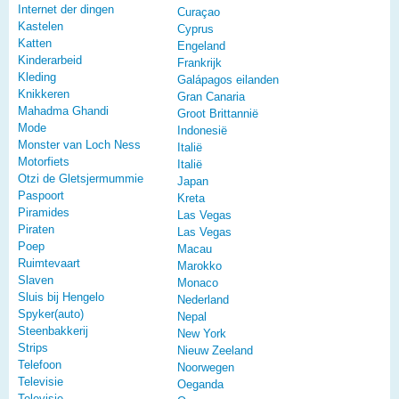
Internet der dingen
Curaçao
Kastelen
Cyprus
Katten
Engeland
Kinderarbeid
Frankrijk
Kleding
Galápagos eilanden
Knikkeren
Gran Canaria
Mahadma Ghandi
Groot Brittannië
Mode
Indonesië
Monster van Loch Ness
Italië
Motorfiets
Italië
Otzi de Gletsjermummie
Japan
Paspoort
Kreta
Piramides
Las Vegas
Piraten
Las Vegas
Poep
Macau
Ruimtevaart
Marokko
Slaven
Monaco
Sluis bij Hengelo
Nederland
Spyker(auto)
Nepal
Steenbakkerij
New York
Strips
Nieuw Zeeland
Telefoon
Noorwegen
Televisie
Oeganda
Televisie