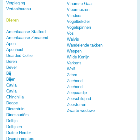
Verpleging
Vlaamse Gaai
Vertaalbureau
Vleermuizen
Vlinders
Dieren
Vogelbekdier
Vogelspinnen
Amerikaanse Stafford
Vos
Amerikaanse Zeearend
Walvis
Apen
Wandelende takken
Apenheul
Wespen
Bearded Collie
Wilde Konijn
Beren
Varkens
Bever
Wolf
Bij
Zebra
Bijen
Zeehond
Cavia
Zeehond
Cavia
Zeepaardje
Chinchilla
Zeeschildpad
Degoe
Zeesterren
Dierentuin
Zwarte weduwe
Dinosauriërs
Dolfijn
Dolfijnen
Duitse Herder
Dwerghamsters