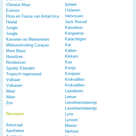
Ijsbeer
Chinese Muur
IJsberen
Eskimo
Inktvissen
Flora en Fauna van Antarctica
Jack Russel
Heelal
Kameleon
Jungle
Kangoeroe
Jungle
Katachtigen
Kometen en Meteorieten
Kat
Milieuvervuiling Curaçao
Katten
Mont Blanc
Kikkers
Noordzee
Koe
Rondreizen
Konijn
Spratly Eilanden
Konijnen
Tropisch regenwoud
Krokodillen
Vulkaan
Krokodillen
Vulkanen
Lastdieren
Weer
Leeuw
Weer
Lieveheersbeestje
Zon
Lieveheersbeestje
Beroepen
Lynx
Lynxen
Advocaat
Mieren
Apotheker
Nertsen