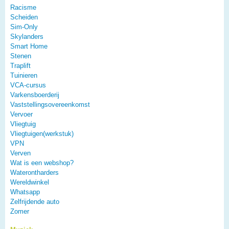
Racisme
Scheiden
Sim-Only
Skylanders
Smart Home
Stenen
Traplift
Tuinieren
VCA-cursus
Varkensboerderij
Vaststellingsovereenkomst
Vervoer
Vliegtuig
Vliegtuigen(werkstuk)
VPN
Verven
Wat is een webshop?
Waterontharders
Wereldwinkel
Whatsapp
Zelfrijdende auto
Zomer