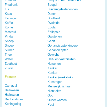
Frikadel
Baby's in het ziekenhuis
Frisdrank
Beugel
IJs
Blindengeleidehonden
Kaas
Donor
Kauwgom
Doofheid
Koffie
Dyslexie
Koffie
Ebola
Mosterd
Epilepsie
Pinda
Galstenen
Snoep
Gebit
Snoep
Gehandicapte kinderen
Suiker
Gehandicapten
Thee
Gewicht
Water
Hart- en vaatziekten
Zoethout
Hersenen
Zuivel
Kanker
Kanker
Feesten
Kanker (werkstuk)
Kunstogen
Carnaval
Menselijk lichaam
Halloween
Nierziekte
Halloween
Oog
De Kerstman
Ouder worden
Koningsdag
Pest