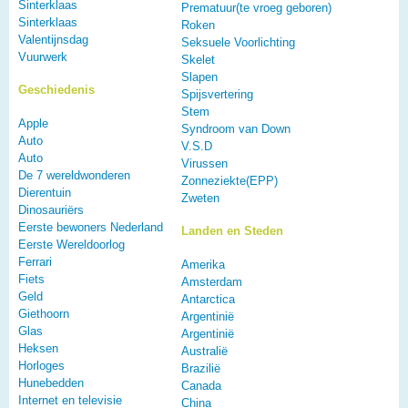
Sinterklaas
Prematuur(te vroeg geboren)
Sinterklaas
Roken
Valentijnsdag
Seksuele Voorlichting
Vuurwerk
Skelet
Slapen
Geschiedenis
Spijsvertering
Stem
Apple
Syndroom van Down
Auto
V.S.D
Auto
Virussen
De 7 wereldwonderen
Zonneziekte(EPP)
Dierentuin
Zweten
Dinosauriërs
Eerste bewoners Nederland
Landen en Steden
Eerste Wereldoorlog
Ferrari
Amerika
Fiets
Amsterdam
Geld
Antarctica
Giethoorn
Argentinië
Glas
Argentinië
Heksen
Australië
Horloges
Brazilië
Hunebedden
Canada
Internet en televisie
China