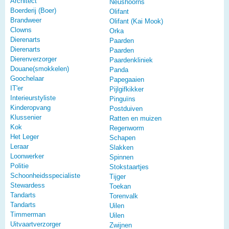
Architect
Neushoorns
Boerderij (Boer)
Olifant
Brandweer
Olifant (Kai Mook)
Clowns
Orka
Dierenarts
Paarden
Dierenarts
Paarden
Dierenverzorger
Paardenkliniek
Douane(smokkelen)
Panda
Goochelaar
Papegaaien
IT'er
Pijlgifkikker
Interieurstyliste
Pinguïns
Kinderopvang
Postduiven
Klussenier
Ratten en muizen
Kok
Regenworm
Het Leger
Schapen
Leraar
Slakken
Loonwerker
Spinnen
Politie
Stokstaartjes
Schoonheidsspecialiste
Tijger
Stewardess
Toekan
Tandarts
Torenvalk
Tandarts
Uilen
Timmerman
Uilen
Uitvaartverzorger
Zwijnen